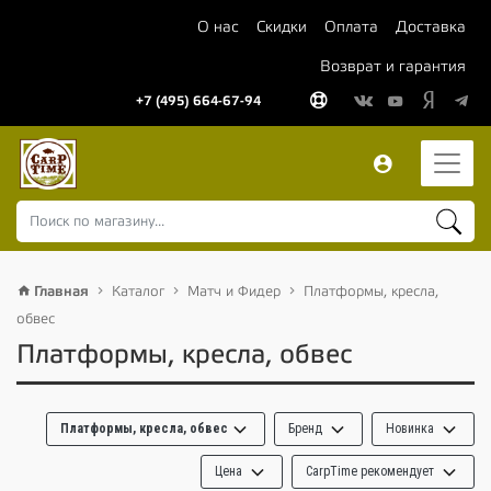
О нас
Скидки
Оплата
Доставка
Возврат и гарантия
+7 (495) 664-67-94
Главная
Каталог
Матч и Фидер
Платформы, кресла,
обвес
Платформы, кресла, обвес
Платформы, кресла, обвес
Бренд
Новинка
Цена
CarpTime рекомендует