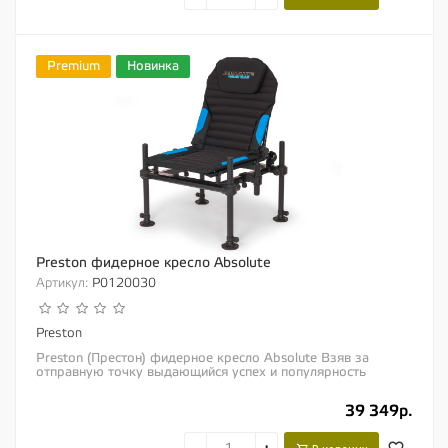
Premium
Новинка
Preston фидерное кресло Absolute
Артикул:
P0120030
Preston
Preston (Престон) фидерное кресло Absolute Взяв за
отправную точку выдающийся успех и популярность
оригинального фидерного кресла «Preston...
39 349р.