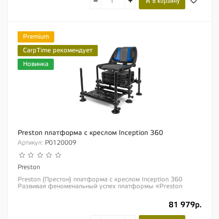
−
+
В корзину
Premium
CarpTime рекомендует
Новинка
Preston платформа с креслом Inception 360
Артикул:
P0120009
Preston
Preston (Престон) платформа с креслом Inception 360
Развивая феноменальный успех платформы «Preston
Inception SL30», новая модель...
81 979р.