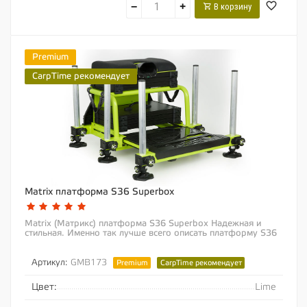
−
+
В корзину
Premium
CarpTime рекомендует
Matrix платформа S36 Superbox
Matrix (Матрикс) платформа S36 Superbox Надежная и
стильная. Именно так лучше всего описать платформу S36
Superbox. Если Вы ищите надежную...
Артикул:
GMB173
Premium
CarpTime рекомендует
Цвет:
Lime