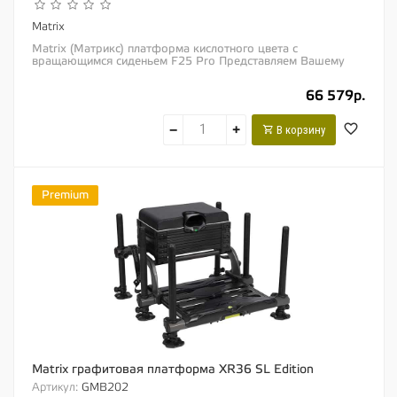
Matrix
Matrix (Матрикс) платформа кислотного цвета с
вращающимся сиденьем F25 Pro Представляем Вашему
вниманию компактную платформу с Н-образным...
66 579р.
−
+
В корзину
Premium
Matrix графитовая платформа XR36 SL Edition
Артикул:
GMB202