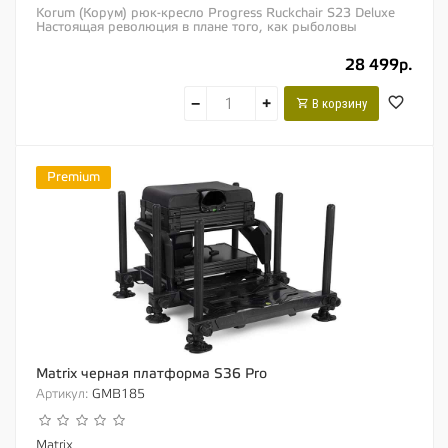
Korum (Корум) рюк-кресло Progress Ruckchair S23 Deluxe
Настоящая революция в плане того, как рыболовы
переносят свое рыбацкое снаряжение!...
28 499р.
−
+
В корзину
Premium
Matrix черная платформа S36 Pro
Артикул:
GMB185
Matrix