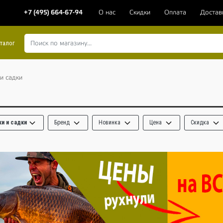
+7 (495) 664-67-94
О нас
Скидки
Оплата
Достав
талог
и садки
и и садки
Бренд
Новинка
Цена
Скидка