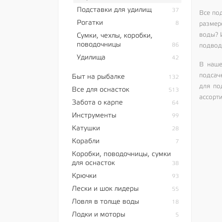
Подставки для удилищ
37
Все под
Рогатки
8
размер
воды? И
Сумки, чехлы, коробки,
поводочницы
86
подвод
Удилища
42
В наше
подсач
Быт на рыбалке
132
для по
Все для оснасток
513
ассорт
Забота о карпе
64
Инструменты
99
Катушки
28
Корабли
7
Коробки, поводочницы, сумки
для оснасток
38
Крючки
93
Лески и шок лидеры
55
Ловля в толще воды
18
Лодки и моторы
5