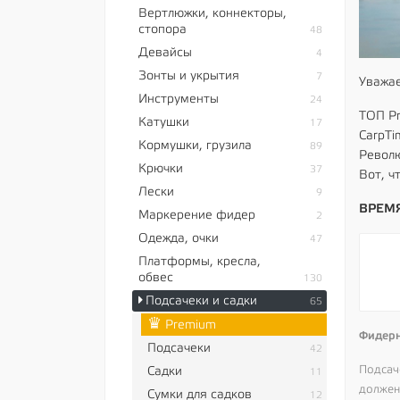
Вертлюжки, коннекторы,
стопора
48
Девайсы
4
Зонты и укрытия
7
Уважае
Инструменты
24
ТОП Pr
Катушки
17
CarpTi
Кормушки, грузила
89
Револю
Крючки
37
Вот, ч
Лески
9
ВРЕМЯ
Маркерение фидер
2
Одежда, очки
47
Платформы, кресла,
обвес
130
Подсачеки и садки
65
♛
Premium
Фидерн
Подсачеки
42
Подсач
Садки
11
должен 
Сумки для садков
12