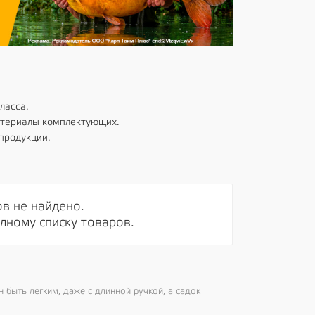
ласса.
атериалы комплектующих.
продукции.
в не найдено.
лному списку товаров.
быть легким, даже с длинной ручкой, а садок