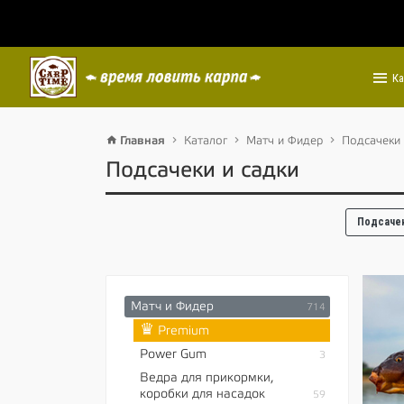
Ка
Главная
Каталог
Матч и Фидер
Подсачеки 
Подсачеки и садки
Подсачек
Матч и Фидер
714
♛
Premium
Power Gum
3
Ведра для прикормки,
коробки для насадок
59