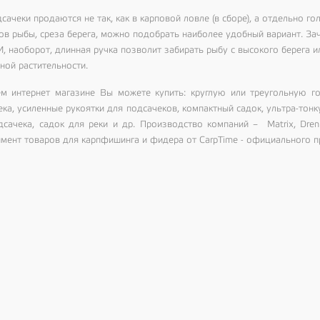
сачеки продаются не так, как в карповой ловле (в сборе), а отдельно го
ов рыбы, среза берега, можно подобрать наиболее удобный вариант. Зач
, наоборот, длинная ручка позволит забирать рыбу с высокого берега и
ной растительности.
м интернет магазине Вы можете купить: круглую или треугольную го
ека, усиленные рукоятки для подсачеков, компактный садок, ультра-тон
дсачека, садок для реки и др. Производство компаний – Matrix, Drenn
имент товаров для карпфишинга и фидера от CarpTime - официального пр