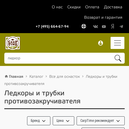
О нас
Скидки
Оплата
Доставка
Возврат и гарантия
+7 (495) 664-67-94
Главная
Каталог
Все для оснасток
Ледкоры и трубки
противозакручивателя
Ледкоры и трубки
противозакручивателя
Бренд
Цена
CarpTime рекомендует