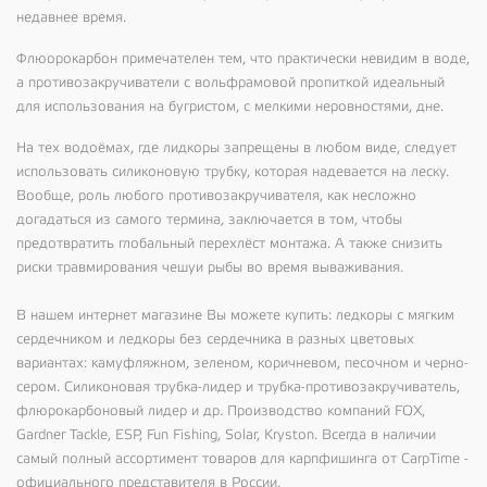
недавнее время.
Флюорокарбон примечателен тем, что практически невидим в воде,
а противозакручиватели с вольфрамовой пропиткой идеальный
для использования на бугристом, с мелкими неровностями, дне.
На тех водоёмах, где лидкоры запрещены в любом виде, следует
использовать силиконовую трубку, которая надевается на леску.
Вообще, роль любого противозакручивателя, как несложно
догадаться из самого термина, заключается в том, чтобы
предотвратить глобальный перехлёст монтажа. А также снизить
риски травмирования чешуи рыбы во время вываживания.
В нашем интернет магазине Вы можете купить: ледкоры с мягким
сердечником и ледкоры без сердечника в разных цветовых
вариантах: камуфляжном, зеленом, коричневом, песочном и черно-
сером. Силиконовая трубка-лидер и трубка-противозакручиватель,
флюрокарбоновый лидер и др. Производство компаний FOX,
Gardner Tackle, ESP, Fun Fishing, Solar, Kryston. Всегда в наличии
самый полный ассортимент товаров для карпфишинга от CarpTime -
официального представителя в России.