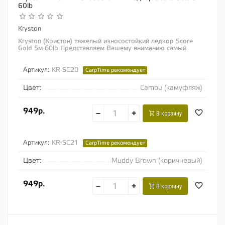
60lb
Kryston
Kryston (Кристон) тяжелый износостойкий ледкор Score
Gold 5м 60lb Представляем Вашему вниманию самый
тяжелый в мире ледкор. Насколько он тяжелый?...
Артикул:
KR-SC20
CarpTime рекомендует
Цвет:
Camou (камуфляж)
949р.
−
+
В корзину
Артикул:
KR-SC21
CarpTime рекомендует
Цвет:
Muddy Brown (коричневый)
949р.
−
+
В корзину