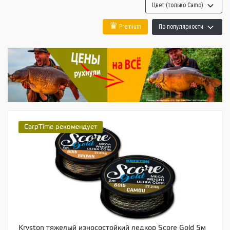
Цвет (только Camo)
♛
Premium
По популярности
CarpTime рекомендует
Kryston тяжелый износостойкий ледкор Score Gold 5м