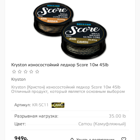
Kryston износостойкий ледкор Score 10м 45lb
Kryston
Kryston (Кристон) износостойкий ледкор Score 10м 45lb
Отличный продукт, который является основным выбором
десятков тысяч любителей использовать...
Артикул:
KR-SC11
CAMO
Разрывная нагрузка:
35.00 lb
Цвет:
Camou (Камуфляжный)
949р.
Узнать о поступлении