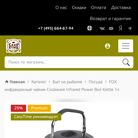
О нас
Скидки
Оплата
Доставка
Возврат и гарантия
+7 (495) 664-67-94
Главная
Каталог
Быт на рыбалке
Посуда
FOX
инфракрасный чайник Cookware Infrared Power Boil Kettle 1л
25%
Premium
CarpTime рекомендует