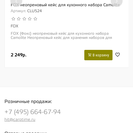
‹
›
FOX неопреновый кейс для кухонного набора Camolite
Артикул:
CLU524
FOX
FOX (Фокс) неопреновый кейс для кухонного набора
Camolite Неопреновый кейс для хранения наборов для
готовки «Fox Cooksets» с...
2 249р.
В корзину
Розничные продажи:
+7 (495) 664-67-94
hit@carptime.ru