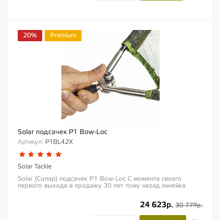
20%
Premium
Solar подсачек P1 Bow-Loc
Артикул:
P1BL42X
Solar Tackle
Solar (Солар) подсачек P1 Bow-Loc С момента своего
первого выхода в продажу 30 лет тому назад линейка
легендарных подсачеков Bow-Loc от компании...
24 623р.
30 779р.