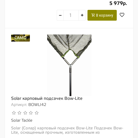
5 979р.
−
+
В корзину
CAMO
Solar карповый подсачек Bow-Lite
Артикул:
BOWLI42
Solar Tackle
Solar (Солар) карповый подсачек Bow-Lite Подсачек Bow-
Lite, оснащенный прочным, изготовленным из
нержавеющей стали и обработанным на станке...