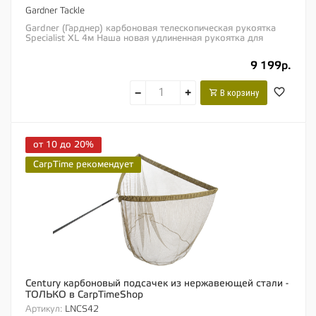
Gardner Tackle
Gardner (Гарднер) карбоновая телескопическая рукоятка
Specialist XL 4м Наша новая удлиненная рукоятка для
подсачека длиной четыре метра была...
9 199р.
−
+
В корзину
от 10 до 20%
CarpTime рекомендует
Century карбоновый подсачек из нержавеющей стали -
ТОЛЬКО в CarpTimeShop
Артикул:
LNCS42