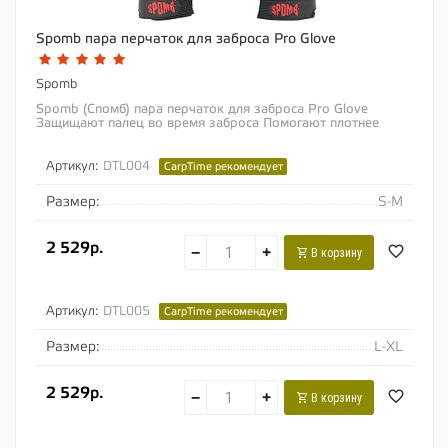
Spomb пара перчаток для заброса Pro Glove
Spomb
Spomb (Спомб) пара перчаток для заброса Pro Glove
Защищают палец во время заброса Помогают плотнее
удерживать удилище, что особенно полезно при...
Артикул:
DTL004
CarpTime рекомендует
Размер:
S-M
2 529р.
−
+
В корзину
Артикул:
DTL005
CarpTime рекомендует
Размер:
L-XL
2 529р.
−
+
В корзину