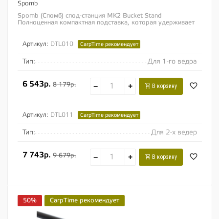
Spomb
Spomb (Спомб) спод-станция MK2 Bucket Stand
Полноценная компактная подставка, которая удерживает
ведра с Вашей прикормкой на идеальной высоте,...
Артикул:
DTL010
CarpTime рекомендует
Тип:
Для 1-го ведра
6 543р.
8 179р.
−
+
В корзину
Артикул:
DTL011
CarpTime рекомендует
Тип:
Для 2-х ведер
7 743р.
9 679р.
−
+
В корзину
50%
CarpTime рекомендует