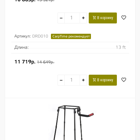
−
+
В корзину
Артикул:
DRD010
CarpTime рекомендует
Длина:
13 ft
11 719р.
14 649р.
−
+
В корзину