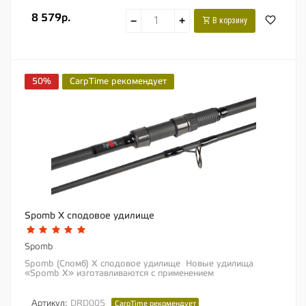
8 579р.
−
+
В корзину
50%
CarpTime рекомендует
Spomb X сподовое удилище
Spomb
Spomb (Спомб) X сподовое удилище Новые удилища
«Spomb X» изготавливаются с применением
революционных карбоновых технологий,...
Артикул:
DRD005
CarpTime рекомендует