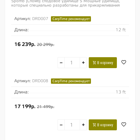
Spomb (Спомб) сподовое удилище S Мощные удилища,
которые специально разработаны для прикармливания
СПОМБами и другими ракетами Усиленные...
Артикул:
DRD007
CarpTime рекомендует
Длина:
12 ft
16 239р.
20 299р.
−
+
В корзину
Артикул:
DRD008
CarpTime рекомендует
Длина:
13 ft
17 199р.
21 499р.
−
+
В корзину