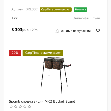
Артикул:
DRL002
CarpTime рекомендует
Новинка
Тип:
Запасная шпуля
3 303р.
4 129р.
Узнать о поступлении
20%
CarpTime рекомендует
Spomb спод-станция MK2 Bucket Stand