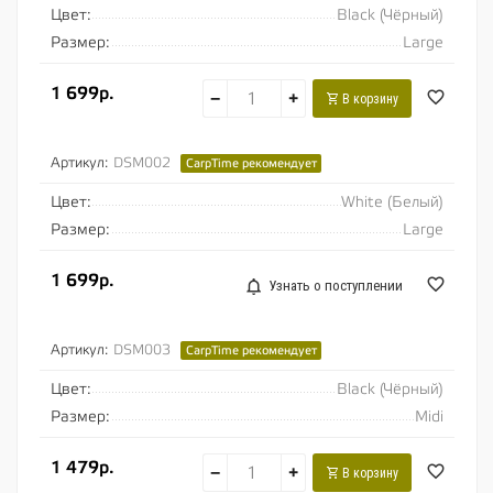
Цвет:
Black (Чёрный)
Размер:
Large
1 699р.
−
+
В корзину
Артикул:
DSM002
CarpTime рекомендует
Цвет:
White (Белый)
Размер:
Large
1 699р.
Узнать о поступлении
Артикул:
DSM003
CarpTime рекомендует
Цвет:
Black (Чёрный)
Размер:
Midi
1 479р.
−
+
В корзину