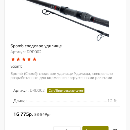
Spomb сподовое удилище
Артикул:
DRD002
Spomb
Spomb (Спомб) сподовое удилище Удилища, специально
разработанные для кормления загруженными ракетами
SPOMB Также отлично подходят для кормления...
Артикул:
DRD002
CarpTime рекомендует
Длина:
12 ft
16 775р.
33 549р.