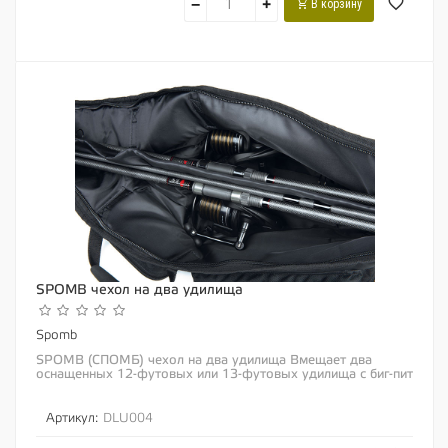
−
+
В корзину
SPOMB чехол на два удилища
Spomb
SPOMB (СПОМБ) чехол на два удилища Вмещает два
оснащенных 12-футовых или 13-футовых удилища с биг-пит
катушками Идеален для транспортировки...
Артикул:
DLU004