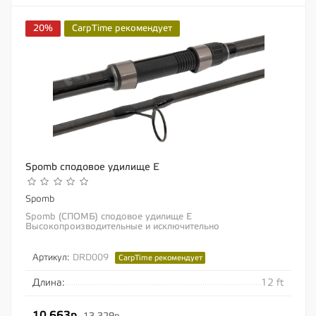
20%
CarpTime рекомендует
Spomb сподовое удилище E
Spomb
Spomb (СПОМБ) сподовое удилище E
Высокопроизводительные и исключительно
работоспособные сподовые удилища для кормления
ракетами...
Артикул:
DRD009
CarpTime рекомендует
Длина:
12 ft
10 663р.
13 329р.