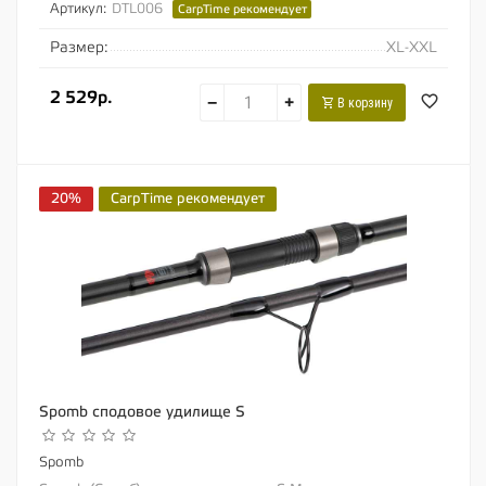
Артикул:
DTL006
CarpTime рекомендует
Размер:
XL-XXL
2 529р.
−
+
В корзину
20%
CarpTime рекомендует
Spomb сподовое удилище S
Spomb