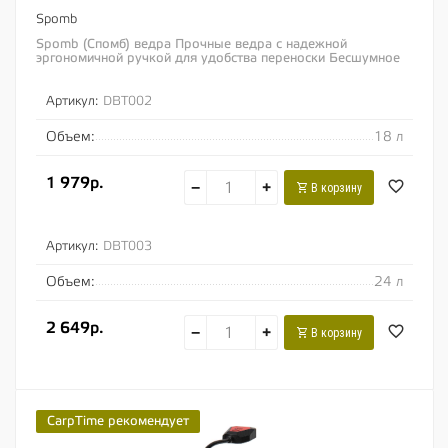
Spomb
Spomb (Спомб) ведра Прочные ведра с надежной
эргономичной ручкой для удобства переноски Бесшумное
открывание крышки Размеры ведер подходят для...
Артикул:
DBT002
Объем:
18 л
1 979р.
−
+
В корзину
Артикул:
DBT003
Объем:
24 л
2 649р.
−
+
В корзину
CarpTime рекомендует