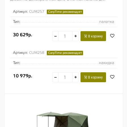
новичков или рыболовов с ограниченным...
Артикул:
CUM257
CarpTime рекомендует
Тип:
палатка
30 629р.
−
+
В корзину
Артикул:
CUM258
CarpTime рекомендует
Тип:
накидка
10 979р.
−
+
В корзину