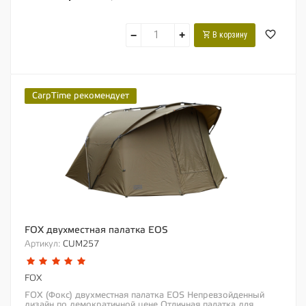
−
+
В корзину
CarpTime рекомендует
FOX двухместная палатка EOS
Артикул:
CUM257
FOX
FOX (Фокс) двухместная палатка EOS Непревзойденный
дизайн по демократичной цене Отличная палатка для