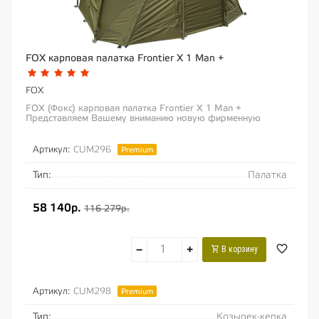
FOX карповая палатка Frontier X 1 Man +
FOX
FOX (Фокс) карповая палатка Frontier X 1 Man +
Представляем Вашему вниманию новую фирменную
линейку палаток от Fox, которая совсем скоро...
Артикул:
CUM296
Premium
Тип:
Палатка
58 140р.
116 279р.
−
+
В корзину
Артикул:
CUM298
Premium
Тип:
Козырек-кепка