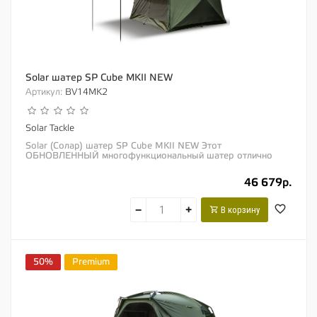
Solar шатер SP Cube MKII NEW
Артикул:
BV14MK2
Solar Tackle
Solar (Солар) шатер SP Cube MKII NEW Этот
ОБНОВЛЕННЫЙ многофункциональный шатер отлично
подойдет в качестве шатра для посиделок с друзьями и...
46 679р.
−
+
В корзину
50%
Premium