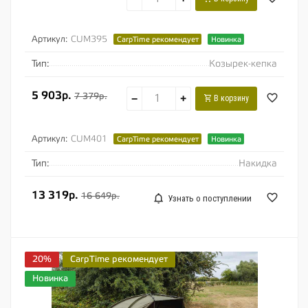
Артикул:
CUM395
CarpTime рекомендует
Новинка
Тип:
Козырек-кепка
5 903р.
7 379р.
−
+
В корзину
Артикул:
CUM401
CarpTime рекомендует
Новинка
Тип:
Накидка
13 319р.
16 649р.
Узнать о поступлении
20%
CarpTime рекомендует
Новинка