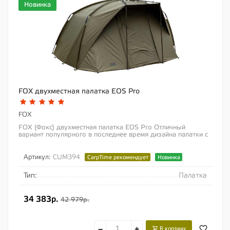
Новинка
FOX двухместная палатка EOS Pro
FOX
FOX (Фокс) двухместная палатка EOS Pro Отличный
вариант популярного в последнее время дизайна палатки с
«веерным» типом установки....
Артикул:
CUM394
CarpTime рекомендует
Новинка
Тип:
Палатка
34 383р.
42 979р.
−
+
В корзину