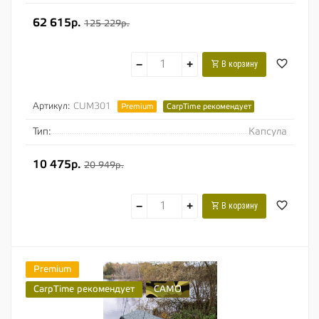
62 615р.
125 229р.
−
+
В корзину
Артикул:
CUM301
Premium
CarpTime рекомендует
Тип:
Капсула
10 475р.
20 949р.
−
+
В корзину
Premium
CarpTime рекомендует
CAMO