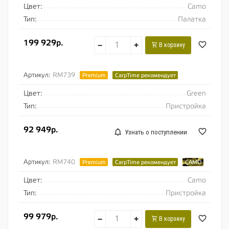
Цвет:
Camo
Тип:
Палатка
199 929р.
−
+
В корзину
Артикул:
RM739
Premium
CarpTime рекомендует
Цвет:
Green
Тип:
Пристройка
92 949р.
Узнать о поступлении
Артикул:
RM740
Premium
CarpTime рекомендует
CAMO
Цвет:
Camo
Тип:
Пристройка
99 979р.
−
+
В корзину