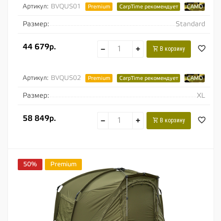
Артикул:
BVQUS01
Premium
CarpTime рекомендует
CAMO
Размер:
Standard
44 679р.
−
+
В корзину
Артикул:
BVQUS02
Premium
CarpTime рекомендует
CAMO
Размер:
XL
58 849р.
−
+
В корзину
50%
Premium