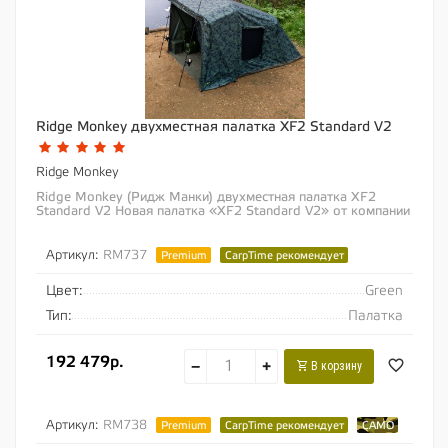
Ridge Monkey двухместная палатка XF2 Standard V2
Ridge Monkey
Ridge Monkey (Ридж Манки) двухместная палатка XF2
Standard V2 Новая палатка «XF2 Standard V2» от компании
«Ridge...
Артикул:
RM737
Premium
CarpTime рекомендует
Цвет:
Green
Тип:
Палатка
192 479р.
−
+
В корзину
Артикул:
RM738
Premium
CarpTime рекомендует
CAMO