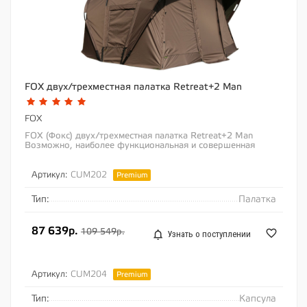
FOX двух/трехместная палатка Retreat+2 Man
FOX
FOX (Фокс) двух/трехместная палатка Retreat+2 Man
Возможно, наиболее функциональная и совершенная
палатка-ракушка из когда-либо разработанных...
Артикул:
CUM202
Premium
Тип:
Палатка
87 639р.
109 549р.
Узнать о поступлении
Артикул:
CUM204
Premium
Тип:
Капсула