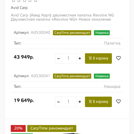
Avid Carp
Avid Carp (Авид Карп) двухместная палатка Revolve NG
Двухместная палатка «Revolve NG» Новое поколение
наших невероятно популярных...
Артикул:
A0530040
CarpTime рекомендует
Новинка
Тип:
Палатка
43 949р.
−
+
В корзину
Артикул:
A0530041
CarpTime рекомендует
Новинка
Тип:
Накидка
19 649р.
−
+
В корзину
20%
CarpTime рекомендует