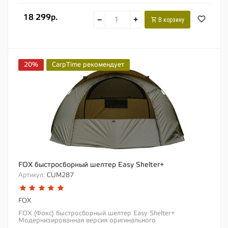
18 299р.
−
+
В корзину
20%
CarpTime рекомендует
FOX быстросборный шелтер Easy Shelter+
Артикул:
CUM287
FOX
FOX (Фокс) быстросборный шелтер Easy Shelter+
Модернизированная версия оригинального
Быстросборного Шелтера Fox Чуть больше в размерах