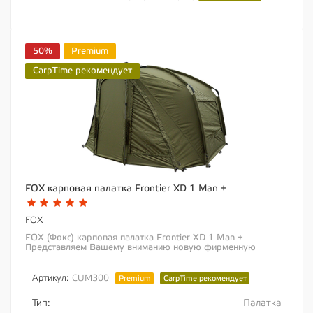
50%
Premium
CarpTime рекомендует
FOX карповая палатка Frontier XD 1 Man +
FOX
FOX (Фокс) карповая палатка Frontier XD 1 Man +
Представляем Вашему вниманию новую фирменную
линейку палаток от Fox, которая совсем скоро...
Артикул:
CUM300
Premium
CarpTime рекомендует
Тип:
Палатка