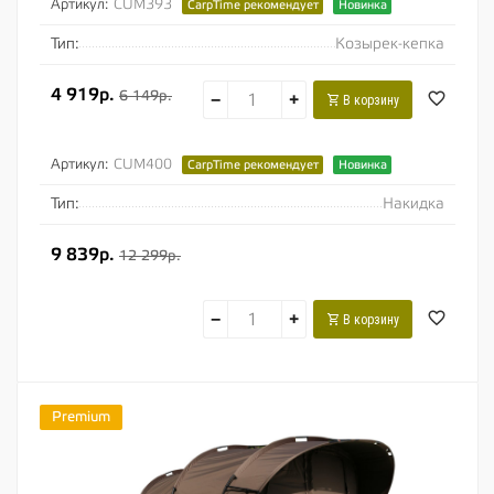
Артикул:
CUM393
CarpTime рекомендует
Новинка
Тип:
Козырек-кепка
4 919р.
6 149р.
−
+
В корзину
Артикул:
CUM400
CarpTime рекомендует
Новинка
Тип:
Накидка
9 839р.
12 299р.
−
+
В корзину
Premium