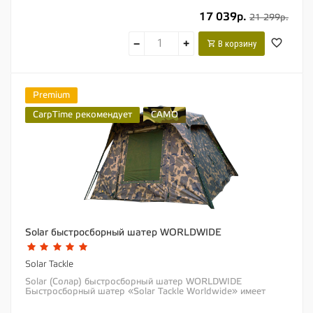
для...
17 039р.
21 299р.
−
+
В корзину
Premium
CarpTime рекомендует
CAMO
Solar быстросборный шатер WORLDWIDE
Solar Tackle
Solar (Солар) быстросборный шатер WORLDWIDE
Быстросборный шатер «Solar Tackle Worldwide» имеет
интегрированный в основной тент каркас...