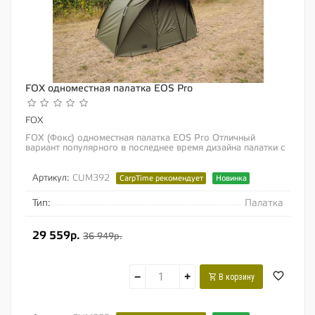
FOX одноместная палатка EOS Pro
FOX
FOX (Фокс) одноместная палатка EOS Pro Отличный
вариант популярного в последнее время дизайна палатки с
«веерным» типом установки....
Артикул:
CUM392
CarpTime рекомендует
Новинка
Тип:
Палатка
29 559р.
36 949р.
−
+
В корзину