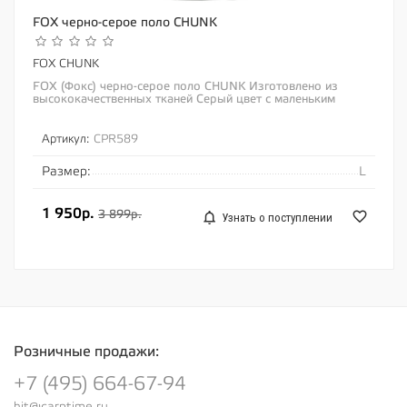
FOX черно-серое поло CHUNK
FOX CHUNK
FOX (Фокс) черно-серое поло CHUNK Изготовлено из
высококачественных тканей Серый цвет с маленьким
черным логотипом Fox Chunk на груди...
Артикул:
CPR589
Размер:
L
1 950р.
3 899р.
Узнать о поступлении
Розничные продажи:
+7 (495) 664-67-94
hit@carptime.ru