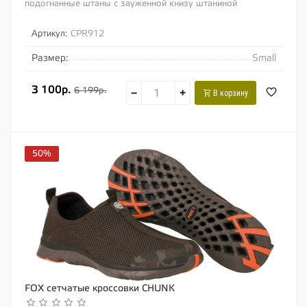
подогнанные штаны с зауженной книзу штаниной
Изготовлены из смеси полиэстера и хлопка для...
Артикул:
CPR912
Размер:
Small
3 100р.
6 199р.
−
+
В корзину
50%
FOX сетчатые кроссовки CHUNK