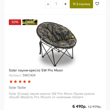
−
+
В корзину
50%
CAMO
Solar лаунж-кресло SW Pro Moon
Артикул:
SWCH04
Solar Tackle
Solar (Солар) лаунж-кресло SW Pro Moon Лаунж-кресло
«South Westerly Pro Moon» от компании «Solar»
представляет собой...
6 490р.
12 979р.