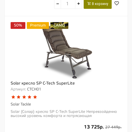
−
+
В корзину
50%
Premium
CAMO
Solar кресло SP C-Tech SuperLite
Артикул:
CTCH01
Solar Tackle
Solar (Солар) кресло SP C-Tech SuperLite Непревзойденно
высокий уровень комфорта и потрясающая
функциональность – встречайте, новое кресло...
13 725р.
27 449р.