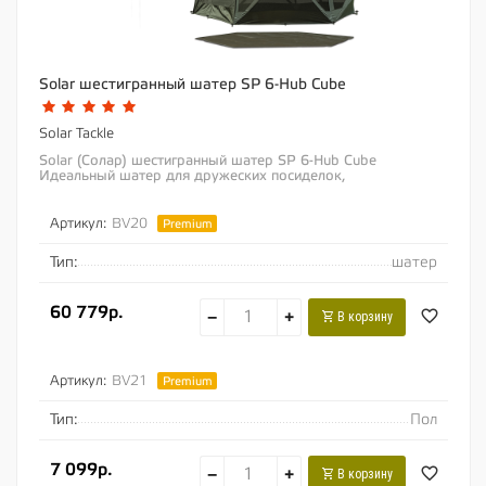
Solar шестигранный шатер SP 6-Hub Cube
Solar Tackle
Solar (Солар) шестигранный шатер SP 6-Hub Cube
Идеальный шатер для дружеских посиделок,
приготовления еды или в качестве дополнительной...
Артикул:
BV20
Premium
Тип:
шатер
60 779р.
−
+
В корзину
Артикул:
BV21
Premium
Тип:
Пол
7 099р.
−
+
В корзину