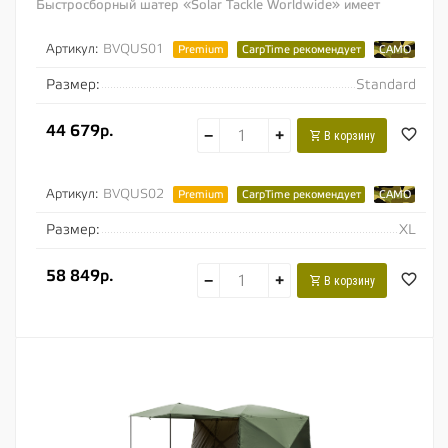
Быстросборный шатер «Solar Tackle Worldwide» имеет
интегрированный в основной тент каркас...
Артикул:
BVQUS01
Premium
CarpTime рекомендует
CAMO
Размер:
Standard
44 679р.
−
+
В корзину
Артикул:
BVQUS02
Premium
CarpTime рекомендует
CAMO
Размер:
XL
58 849р.
−
+
В корзину