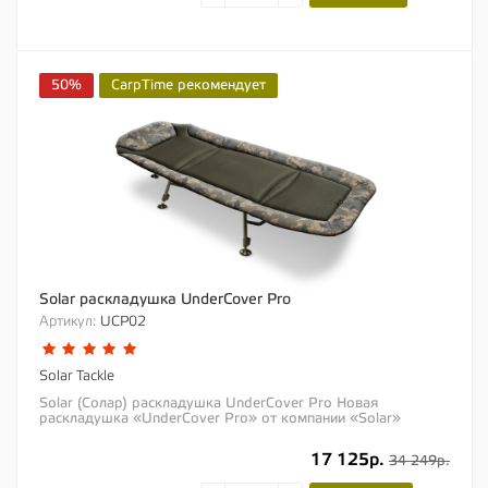
50%
CarpTime рекомендует
Solar раскладушка UnderCover Pro
Артикул:
UCP02
Solar Tackle
Solar (Солар) раскладушка UnderCover Pro Новая
раскладушка «UnderCover Pro» от компании «Solar»
вобрала в себя лишь...
17 125р.
34 249р.