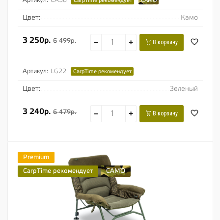
CarpTime рекомендует
CAMO
Цвет:
Камо
3 250р.
6 499р.
−
+
В корзину
Артикул:
LG22
CarpTime рекомендует
Цвет:
Зеленый
3 240р.
6 479р.
−
+
В корзину
Premium
CarpTime рекомендует
CAMO