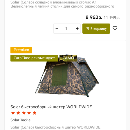
Solar (Солар) складной алюминиевый столик A1
Великолепный легкий столик для самого разнообразного
грунта. Все четыре ножки, изготовленные из...
8 962р.
11 949р.
−
+
В корзину
Premium
CarpTime рекомендует
CAMO
Solar быстросборный шатер WORLDWIDE
Solar Tackle
Solar (Солар) быстросборный шатер WORLDWIDE