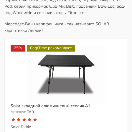
нарицательными: род-под Globetrotter, первый в мире Croc-
Pod, серия прикормок Club Mix Bait, подсачеки Bow-Loc, род-
под Worldwide и сигнализаторы Titanium.
Мерседес-Бенц карпфишинга - так называют SOLAR
карпятники Англии!
25%
CarpTime рекомендует
Solar складной алюминиевый столик A1
Артикул:
TA01
Solar Tackle