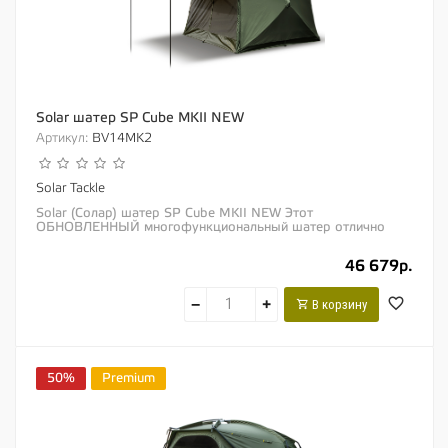
Solar шатер SP Cube MKII NEW
Артикул:
BV14MK2
Solar Tackle
Solar (Солар) шатер SP Cube MKII NEW Этот
ОБНОВЛЕННЫЙ многофункциональный шатер отлично
подойдет в качестве шатра для посиделок с друзьями и...
46 679р.
−
+
В корзину
50%
Premium