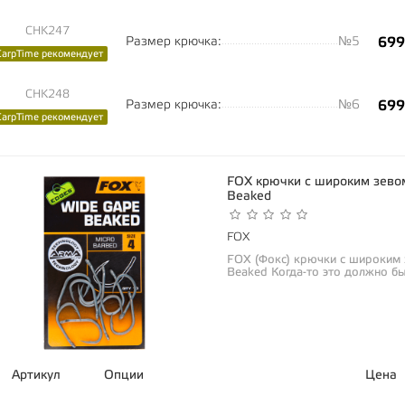
CHK247
Размер крючка:
№5
699
CarpTime рекомендует
CHK248
Размер крючка:
№6
699
CarpTime рекомендует
FOX крючки с широким зево
Beaked
FOX
FOX (Фокс) крючки с широким
Beaked Когда-то это должно б
линейка...
Артикул
Опции
Цена