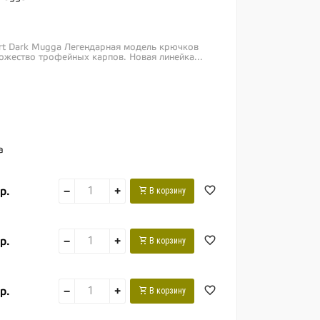
ert Dark Mugga Легендарная модель крючков
ожество трофейных карпов. Новая линейка...
а
р.
−
+
В корзину
р.
−
+
В корзину
р.
−
+
В корзину