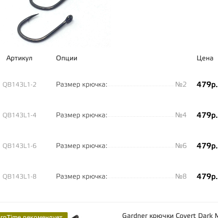
Артикул
Опции
Цена
479р.
Размер крючка:
№2
QB143L1-2
479р.
Размер крючка:
№4
QB143L1-4
479р.
Размер крючка:
№6
QB143L1-6
479р.
Размер крючка:
№8
QB143L1-8
Gardner крючки Covert Dark
arpTime рекомендует