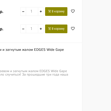
р.
−
+
В корзину
р.
−
+
В корзину
м и загнутым жалом EDGES Wide Gape
 зевом и загнутым жалом EDGES Wide Gape
ыло случиться! За прошедшие три года наша