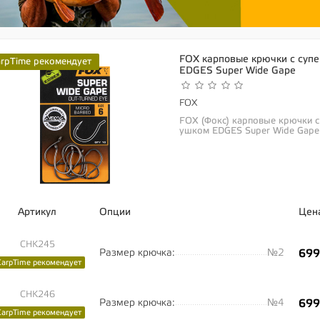
FOX карповые крючки с суп
arpTime рекомендует
EDGES Super Wide Gape
FOX
FOX (Фокс) карповые крючки 
ушком EDGES Super Wide Gape
«Super...
Артикул
Опции
Цен
CHK245
Размер крючка:
№2
699
CarpTime рекомендует
CHK246
Размер крючка:
№4
699
CarpTime рекомендует