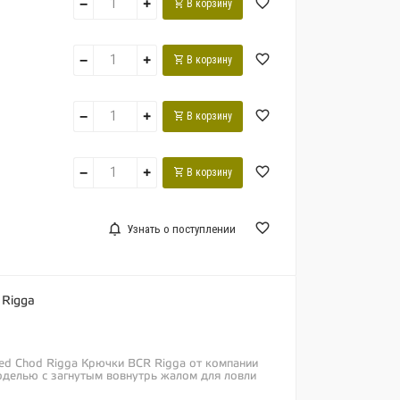
−
+
В корзину
−
+
В корзину
−
+
В корзину
−
+
В корзину
Узнать о поступлении
 Rigga
ked Chod Rigga Крючки BCR Rigga от компании
оделью с загнутым вовнутрь жалом для ловли