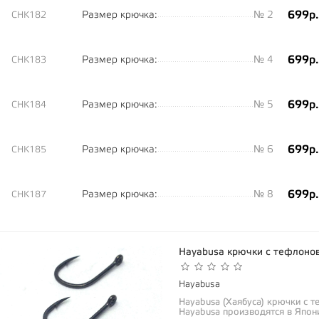
699р.
Размер крючка:
№ 2
CHK182
699р.
Размер крючка:
№ 4
CHK183
699р.
Размер крючка:
№ 5
CHK184
699р.
Размер крючка:
№ 6
CHK185
699р.
Размер крючка:
№ 8
CHK187
Hayabusa крючки с тефлоно
Hayabusa
Hayabusa (Хаябуса) крючки с 
Hayabusa производятся в Япони