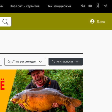
ка
Возврат и гарантия
Тех. поддержка
Вход
CarpTime рекомендует
По популярности