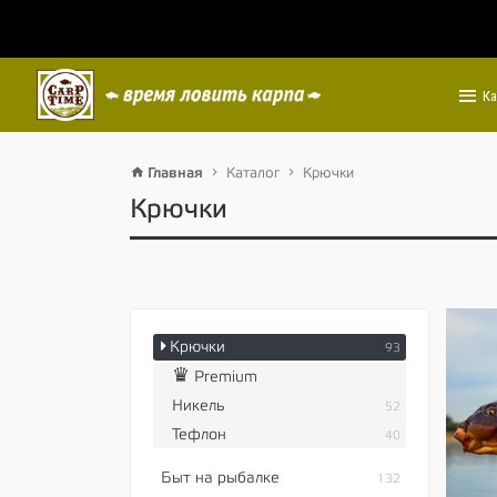
Ка
Главная
Каталог
Крючки
Крючки
Крючки
93
♛
Premium
Никель
52
Тефлон
40
Быт на рыбалке
132