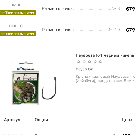
DMH8
Размер крючка:
№ 8
679
CarpTime рекомендует
DMH10
Размер крючка:
№ 10
679
CarpTime рекомендует
Hayabusa K-1 черный никел
Hayabusa
Крючок карповый Hayabusa - K
(Хайабуса), представляет Вам
высокоуглеродистой...
Артикул
Опции
Цена