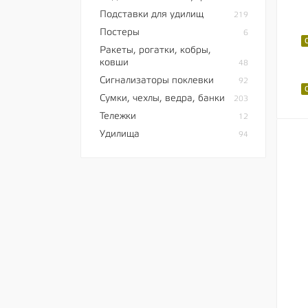
Подставки для удилищ
219
Постеры
6
Ракеты, рогатки, кобры,
ковши
48
Сигнализаторы поклевки
92
Сумки, чехлы, ведра, банки
203
Тележки
12
Удилища
94