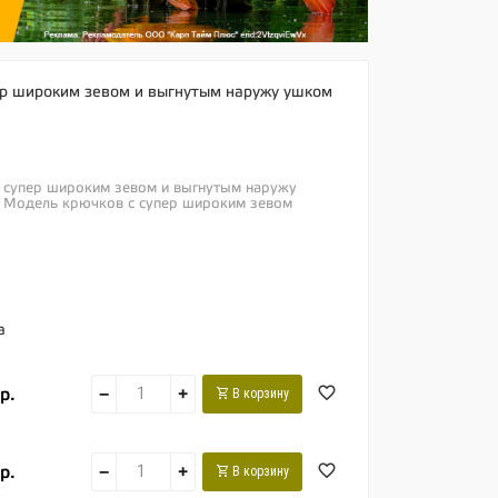
ер широким зевом и выгнутым наружу ушком
с супер широким зевом и выгнутым наружу
 Модель крючков с супер широким зевом
а
р.
−
+
В корзину
р.
−
+
В корзину