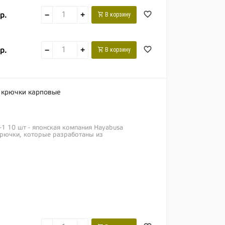
р.
−
+
В корзину
р.
−
+
В корзину
ь крючки карповые
-1 10 шт - японская компания Hayabusa
 крючки, которые разработаны из