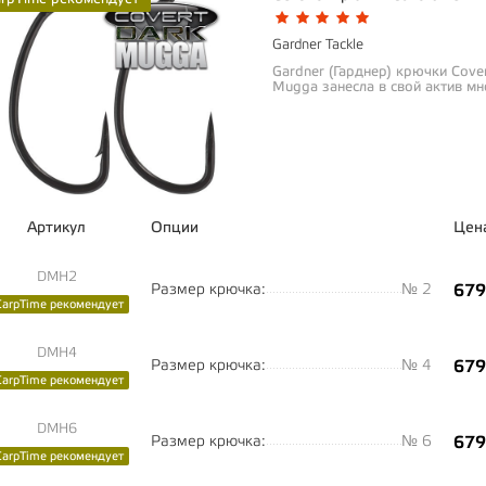
Gardner Tackle
Gardner (Гарднер) крючки Cov
Mugga занесла в свой актив мн
Артикул
Опции
Цен
DMH2
Размер крючка:
№ 2
679
CarpTime рекомендует
DMH4
Размер крючка:
№ 4
679
CarpTime рекомендует
DMH6
Размер крючка:
№ 6
679
CarpTime рекомендует