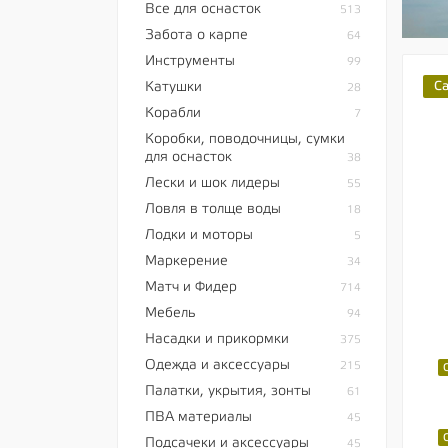
Все для оснасток
513
Забота о карпе
64
Инструменты
99
Катушки
C
28
Корабли
7
Коробки, поводочницы, сумки
для оснасток
38
Лески и шок лидеры
55
Ловля в толще воды
18
Лодки и моторы
5
Маркерение
34
Матч и Фидер
714
Мебель
94
Насадки и прикормки
375
Одежда и аксессуары
215
Палатки, укрытия, зонты
61
ПВА материалы
45
Подсачеки и аксессуары
45