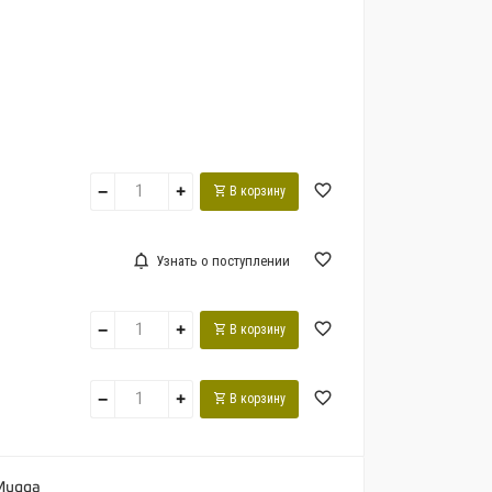
−
+
В корзину
Узнать о поступлении
−
+
В корзину
−
+
В корзину
 Mugga