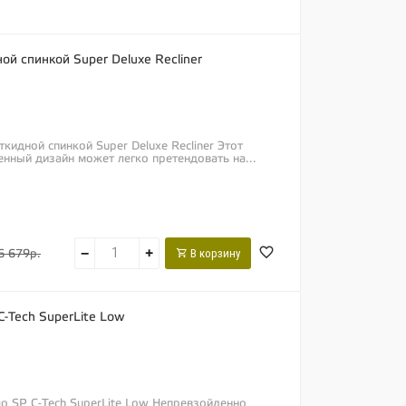
ой спинкой Super Deluxe Recliner
кидной спинкой Super Deluxe Recliner Этот
нный дизайн может легко претендовать на...
−
+
В корзину
6 679р.
C-Tech SuperLite Low
ло SP C-Tech SuperLite Low Непревзойденно