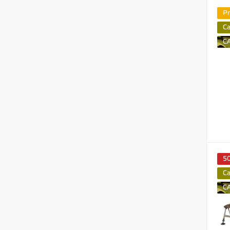
P
C
C
5
C
C