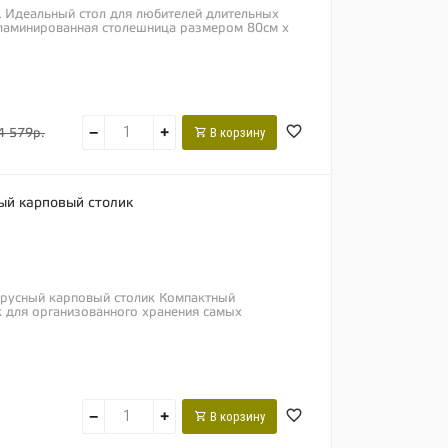
L Идеальный стол для любителей длительных
ламинированная столешница размером 80см х
−
+
В корзину
4 579р.
ый карповый столик
ярусный карповый столик Компактный
 для организованного хранения самых
−
+
В корзину