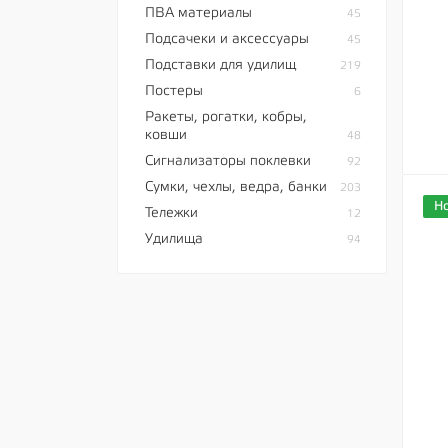
ПВА материалы
45
Подсачеки и аксессуары
45
Подставки для удилищ
219
Постеры
6
Ракеты, рогатки, кобры,
ковши
48
Сигнализаторы поклевки
92
Сумки, чехлы, ведра, банки
203
Н
Тележки
12
Удилища
94