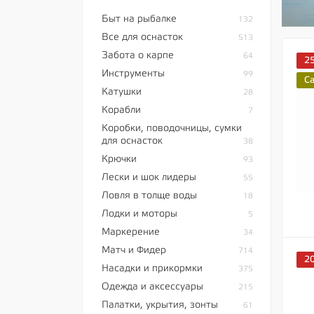
Быт на рыбалке
132
Все для оснасток
513
Забота о карпе
64
2
Инструменты
99
C
Катушки
28
Корабли
7
Коробки, поводочницы, сумки
для оснасток
38
Крючки
93
Лески и шок лидеры
55
Ловля в толще воды
18
Лодки и моторы
5
Маркерение
34
Матч и Фидер
714
2
Насадки и прикормки
375
Одежда и аксессуары
215
Палатки, укрытия, зонты
61