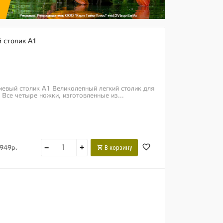
 столик A1
иевый столик A1 Великолепный легкий столик для
 Все четыре ножки, изготовленные из...
−
+
В корзину
949р.