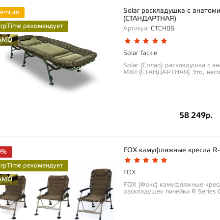
Solar раскладушка с анатом
remium
(СТАНДАРТНАЯ)
arpTime рекомендует
Артикул:
CTCH06
AMO
Solar Tackle
Solar (Солар) раскладушка с 
MKII (СТАНДАРТНАЯ) Это, несо
ищет...
58 249р.
FOX камуфляжные кресла R-
0%
arpTime рекомендует
FOX
AMO
FOX (Фокс) камуфляжные кресл
раскладушек линейки R Series