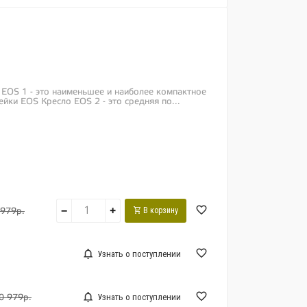
 EOS 1 - это наименьшее и наиболее компактное
ейки EOS Кресло EOS 2 - это средняя по...
−
+
В корзину
 979р.
Узнать о поступлении
Узнать о поступлении
0 979р.