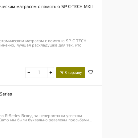
ическим матрасом с памятью SP C-TECH MKII
анатомическим матрасом с памятью SP C-TECH
мненно, лучшая раскладушка для тех, кто
−
+
В корзину
Series
а R-Series Вслед за невероятным успехом
 Camo мы были буквально завалены просьбами...