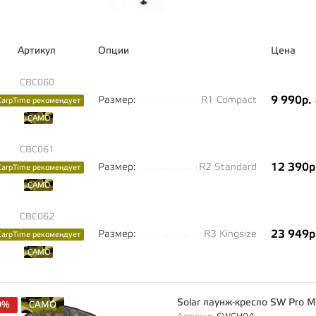
Артикул
Опции
Цена
CBC060
9 990р.
Размер:
R1 Compact
CarpTime рекомендует
CAMO
CBC061
12 390р
Размер:
R2 Standard
CarpTime рекомендует
CAMO
CBC062
23 949р
Размер:
R3 Kingsize
CarpTime рекомендует
CAMO
Solar лаунж-кресло SW Pro 
0%
CAMO