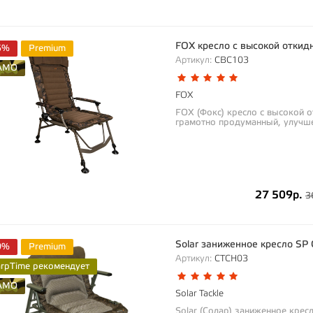
FOX кресло с высокой откидн
5%
Premium
Артикул:
CBC103
AMO
FOX
FOX (Фокс) кресло с высокой от
грамотно продуманный, улучше
27 509р.
3
Solar заниженное кресло SP 
0%
Premium
Артикул:
CTCH03
arpTime рекомендует
AMO
Solar Tackle
Solar (Солар) заниженное крес