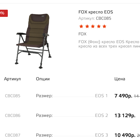
FOX кресло EOS
0%
Артикул:
CBC085
FOX
FOX (Фокс) кресло EOS Кресло
кресло из всех трех кресел лин
Артикул
Опции
Цена
7 490р.
Размер:
EOS 1
CBC085
14
13 129р.
Размер:
EOS 2
CBC086
10 490р.
Размер:
EOS 3
CBC087
2