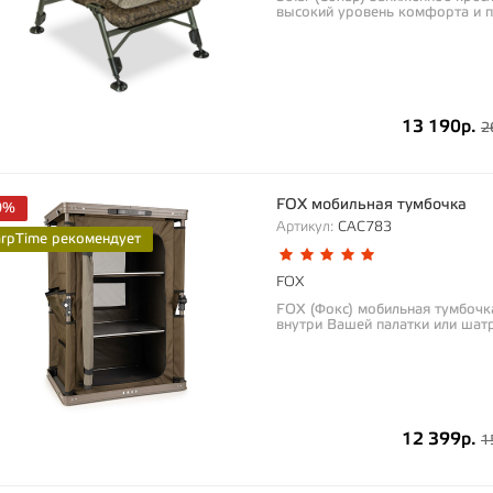
высокий уровень комфорта и п
13 190р.
2
FOX мобильная тумбочка
0%
Артикул:
CAC783
arpTime рекомендует
FOX
FOX (Фокс) мобильная тумбочк
внутри Вашей палатки или шатр
12 399р.
1