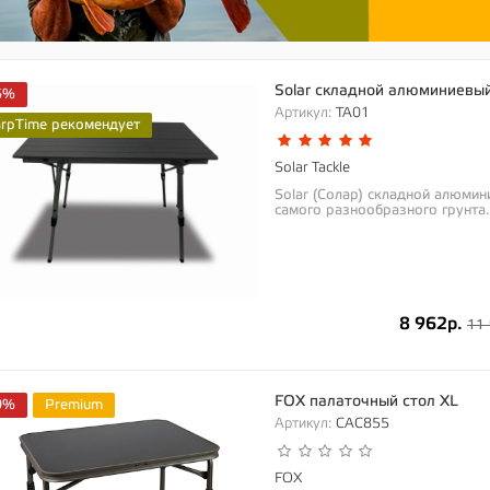
Solar складной алюминиевый
5%
Артикул:
TA01
arpTime рекомендует
Solar Tackle
Solar (Солар) складной алюмин
самого разнообразного грунта.
8 962р.
11 
FOX палаточный стол XL
0%
Premium
Артикул:
CAC855
FOX