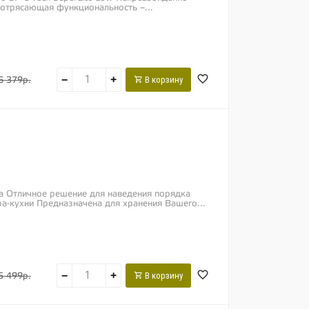
отрясающая функциональность –...
−
+
В корзину
6 379р.
а Отличное решение для наведения порядка
а-кухни Предназначена для хранения Вашего...
−
+
В корзину
5 499р.