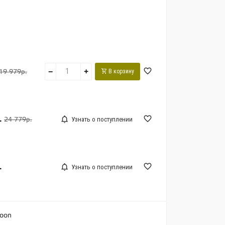
−
+
В корзину
19 979р.
.
Узнать о поступлении
24 779р.
.
Узнать о поступлении
Moon