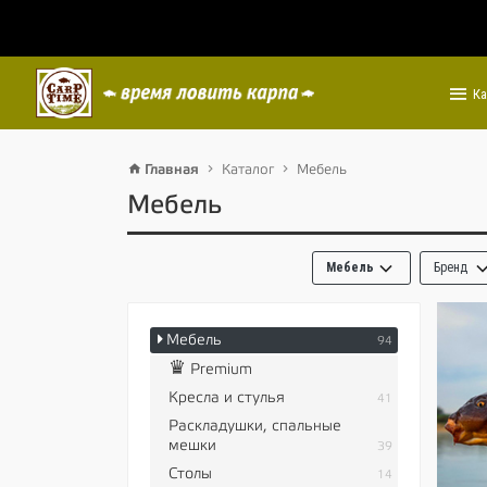
Ка
Главная
Каталог
Мебель
Мебель
Мебель
Бренд
Мебель
94
♛
Premium
Кресла и стулья
41
Раскладушки, спальные
мешки
39
Столы
14