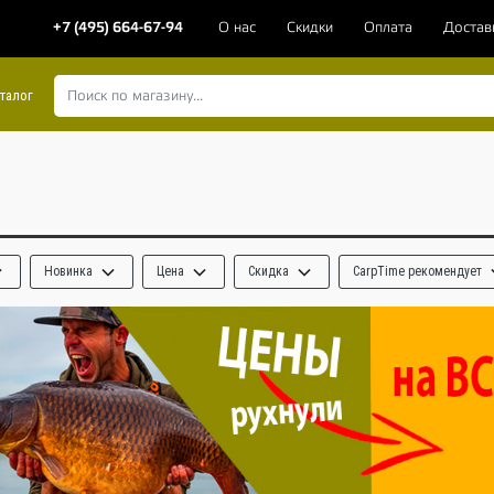
+7 (495) 664-67-94
О нас
Скидки
Оплата
Достав
талог
Новинка
Цена
Скидка
CarpTime рекомендует