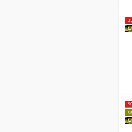
2
C
5
C
C