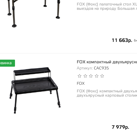
FOX (Фокс) палаточный стол X
выездов на природу Большая 
60см...
11 663р.
1
FOX компактный двухъярусн
овинка
Артикул:
CAC935
FOX
FOX (Фокс) компактный двухъ
двухъярусный карповый столик
необходимых...
7 979р.