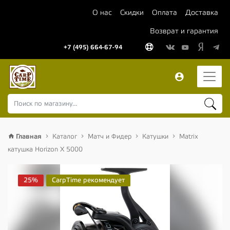
О нас
Скидки
Оплата
Доставка
Возврат и гарантия
+7 (495) 664-67-94
Главная
Каталог
Матч и Фидер
Катушки
Matrix
катушка Horizon X 5000
25%
CarpTime рекомендует