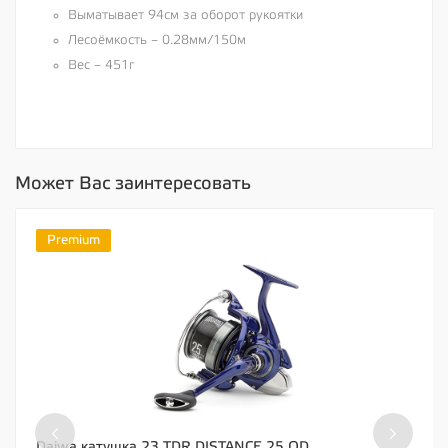
Выматывает 94см за оборот рукоятки
Лесоёмкость – 0.28мм/150м
Вес – 451г
Может Вас заинтересовать
Premium
‹
›
Daiwa катушка 23 TDR DISTANCE 25 QD