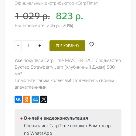
Официальный дистрибьютор «CarpTime»
1 029 р.
823
р.
Вы экономите: 206 р. (20%)
−
+
В КОРЗИНУ
Уже покупали CarpTime MASTER BAIT Сподмастер
Бустер Strawberry Jam (Клубничный Джем) 500
мл?
Помогите своим коллегам! Поделитесь своими
впечатлениями.
⦁
Oн-лайн видеоконсультация
Специалист CarpTime покажет Вам товар
по WhatsApp