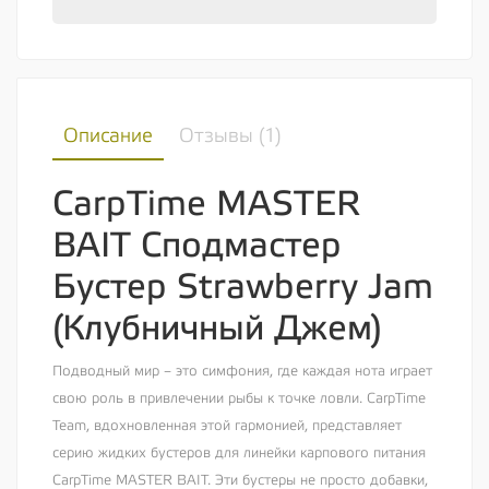
Описание
Отзывы (
1
)
CarpTime MASTER
BAIT Сподмастер
Бустер Strawberry Jam
(Клубничный Джем)
Подводный мир – это симфония, где каждая нота играет
свою роль в привлечении рыбы к точке ловли. CarpTime
Team, вдохновленная этой гармонией, представляет
серию жидких бустеров для линейки карпового питания
CarpTime MASTER BAIT. Эти бустеры не просто добавки,