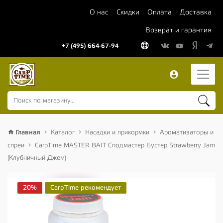
О нас
Скидки
Оплата
Доставка
Возврат и гарантия
+7 (495) 664-67-94
Главная
Каталог
Насадки и прикормки
Ароматизаторы и
спреи
CarpTime MASTER BAIT Сподмастер Бустер Strawberry Jam
(Клубничный Джем)
20%
CarpTime рекомендует