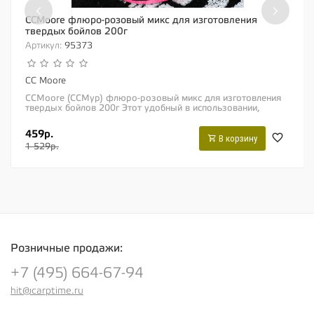
‹
›
CCMoore флюро-розовый микс для изготовления
твердых бойлов 200г
Артикул:
95373
CC Moore
CCMoore (ССМур) флюро-розовый микс для изготовления
твердых бойлов 200г Этот удобный в использовании,
специально разработанный микс позволит...
459р.
В корзину
1 529р.
Розничные продажи:
+7 (495) 664-67-94
hit@carptime.ru