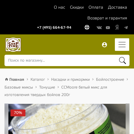
О нас
Скидки
Оплата
Доставка
Возврат и гарантия
+7 (495) 664-67-94
Главная
Каталог
Насадки и прикормки
Бойлостроение
Базовые миксы
Тонущие
CCMoore белый микс для
изготовления твердых бойлов 200г
70%