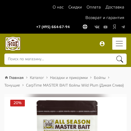
О нас
Скидки
Оплата
Доставка
Возврат и гарантия
+7 (495) 664-67-94
Главная
Каталог
Насадки и прикормки
Бойлы
Тонущие
CarpTime MASTER BAIT бойлы Wild Plum (Дикая Слива)
20%