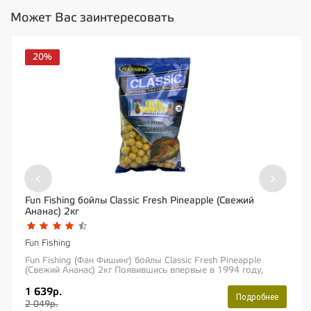
Может Вас заинтересовать
20%
‹
›
Fun Fishing бойлы Classic Fresh Pineapple (Свежий
Ананас) 2кг
Fun Fishing
Fun Fishing (Фан Фишинг) бойлы Classic Fresh Pineapple
(Свежий Ананас) 2кг Появившись впервые в 1994 году,
бойлы линейки Classic отлично ловят и...
1 639р.
Подробнее
2 049р.