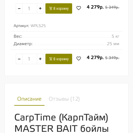
4 279р.
5 349р.
−
+
В корзину
Артикул:
WPLS25
Вес:
5 кг
Диаметр:
25 мм
4 279р.
5 349р.
−
+
В корзину
Описание
Отзывы (
12
)
CarpTime (КарпТайм)
MASTER BAIT бойлы