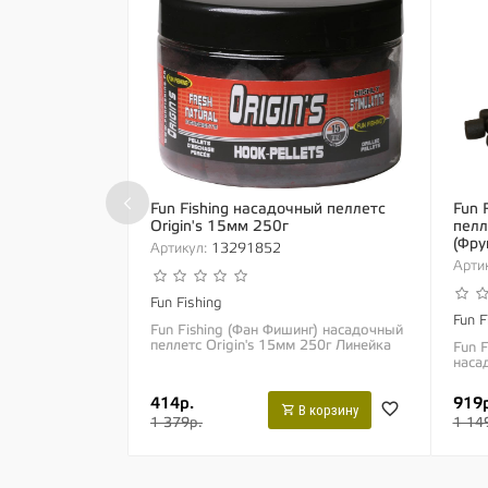
‹
Fun Fishing насадочный пеллетс
Fun 
Origin's 15мм 250г
пелле
(Фру
Артикул:
13291852
Артик
Fun Fishing
Fun F
Fun Fishing (Фан Фишинг) насадочный
пеллетс Origin's 15мм 250г Линейка
Fun 
Origin`s создана на основе микса Red
насад
Liver (сочетание робин реда с
Frui
мукой...
250г
414р.
919р
имею
В корзину
1 379р.
1 14