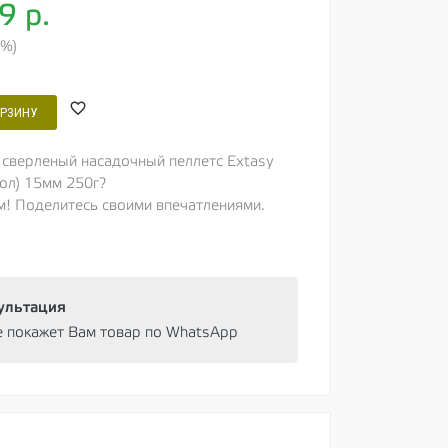
19
р.
0%)
ОРЗИНУ
g сверленый насадочный пеллетс Extasy
вол) 15мм 250г?
м! Поделитесь своими впечатлениями.
ультация
e покажет Вам товар по WhatsApp