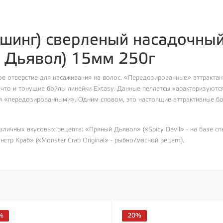
ишинг) сверленый насадочный
й Дьявол) 15мм 250г
ое отверстие для насаживания на волос. «Передозированные» аттракта
 что и тонущие бойлы линейки Extasy. Данные пеллетсы характеризую
ся «передозированными». Одним словом, это настоящие аттрактивные бо
ичных вкусовых рецепта: «Пряный Дьявол» («Spicy Devil» - на базе специ
тр Краб» («Monster Crab Original» - рыбно/мясной рецепт).
%
20%