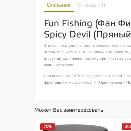
Описание
Отзывы (
1
)
Fun Fishing (Фан Ф
Spicy Devil (Пряны
Эти пеллетсы удобны тем, что имеют уже готов
использованием тех же основных компонентов,
аттрактантов, именно поэтому они и называют
внимание карпов.
Новая линейка EXTASY представляет собой 3 разл
фруктовый микс ароматов) и «Оригинальный Монс
Может Вас заинтересовать
70%
20