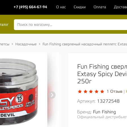
+7 (495) 664-67-94
О нас
Скидки
Оплата
Достав
талог
летсы
Насадочные
Fun Fishing сверленый насадочный пеллетс Exta
Fun Fishing све
Extasy Spicy Dev
250г
1 Отзыв
|
Артикул:
13272548
Бренд:
Fun Fishing
Официальный дистрибьюто