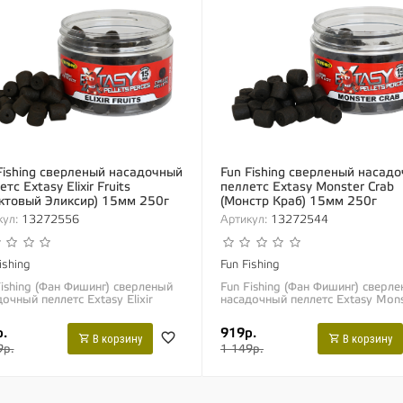
Fishing сверленый насадочный
Fun Fishing сверленый насад
тс Extasy Elixir Fruits
пеллетс Extasy Monster Crab
ктовый Эликсир) 15мм 250г
(Монстр Краб) 15мм 250г
ул:
13272556
Артикул:
13272544
ishing
Fun Fishing
Fishing (Фан Фишинг) сверленый
Fun Fishing (Фан Фишинг) сверл
очный пеллетс Extasy Elixir
насадочный пеллетс Extasy Mons
ts (Фруктовый Эликсир) 15мм
Crab (Монстр Краб) 15мм 250г 
 Эти пеллетсы удобны тем, что
пеллетсы удобны тем, что имею
.
919р.
т уже...
готовое...
В корзину
В корзину
9р.
1 149р.