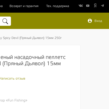
ка
Возврат и гарантия
Тех. поддержка
Вход
sy Spicy Devil (Пряный Дьявол) 15мм 250г
рленый насадочный пеллетс
il (Пряный Дьявол) 15мм
Написать отзыв
р «Fun Fishing»