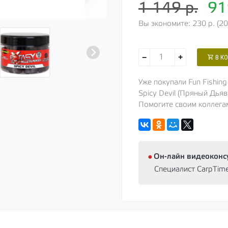
1 149 р.
9
Вы экономите: 230 р. (2
−
+
В К
Уже покупали Fun Fishin
Spicy Devil (Пряный Дья
Помогите своим коллега
⦁
Oн-лайн видеоконс
Специалист CarpTim