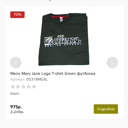
70%
‹
›
Mens Mary Jane Logo T-shirt Green футболка
Артикул:
05318MGXL
Diem
975р.
Подробнее
3 249р.