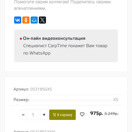
Помогите своим коллегам! Поделитесь своими
впечатлениями.
⦁
Oн-лайн видеоконсультация
Специалист CarpTime покажет Вам товар
по WhatsApp
Артикул:
05318SGXS
Размер:
XS
975р.
3 249р.
−
+
В корзину