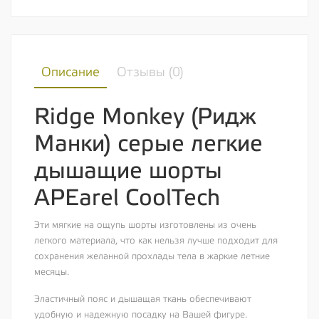
Описание
Отзывы (
0
)
Ridge Monkey (Ридж
Манки) серые легкие
дышащие шорты
APEarel CoolTech
Эти мягкие на ощупь шорты изготовлены из очень
легкого материала, что как нельзя лучше подходит для
сохранения желанной прохлады тела в жаркие летние
месяцы.
Эластичный пояс и дышащая ткань обеспечивают
удобную и надежную посадку на Вашей фигуре.