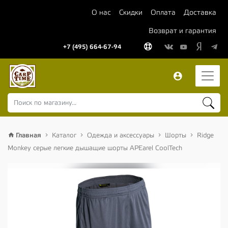
О нас
Скидки
Оплата
Доставка
Возврат и гарантия
+7 (495) 664-67-94
Главная
Каталог
Одежда и аксессуары
Шорты
Ridge
Monkey серые легкие дышащие шорты APEarel CoolTech