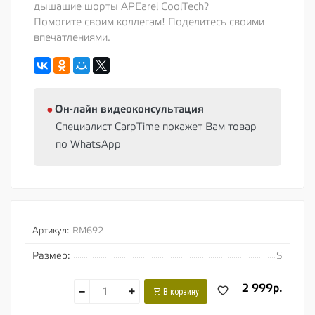
дышащие шорты APEarel CoolTech?
Помогите своим коллегам! Поделитесь своими
впечатлениями.
⦁
Oн-лайн видеоконсультация
Специалист CarpTime покажет Вам товар
по WhatsApp
Артикул:
RM692
Размер:
S
2 999р.
−
+
В корзину