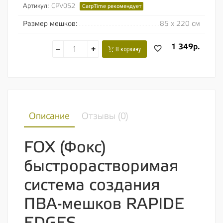
Артикул:
CPV052
CarpTime рекомендует
Размер мешков:
85 х 220 см
1 349р.
−
+
В корзину
Описание
Отзывы (
0
)
FOX (Фокс)
быстрорастворимая
система создания
ПВА-мешков RAPIDE