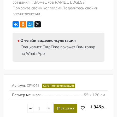
создания ПВА-мешков RAPIDE EDGES?
Помогите своим коллегам! Поделитесь своими
впечатлениями.
⦁
Oн-лайн видеоконсультация
Специалист CarpTime покажет Вам товар
по WhatsApp
Артикул:
CPV048
CarpTime рекомендует
Размер мешков:
55 х 120 см
1 349р.
−
+
В корзину