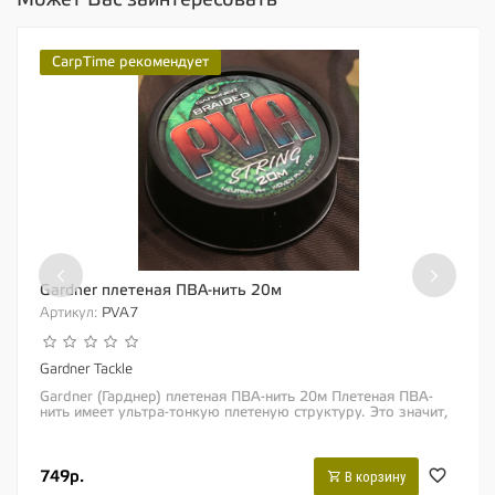
CarpTime рекомендует
‹
›
Gardner плетеная ПВА-нить 20м
Артикул:
PVA7
Gardner Tackle
Gardner (Гарднер) плетеная ПВА-нить 20м Плетеная ПВА-
нить имеет ультра-тонкую плетеную структуру. Это значит,
что ПВА имеет большую поверхность...
749р.
В корзину