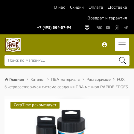
О нас
Скидки
Оплата
Доставка
Возврат и гарантия
+7 (495) 664-67-94
Главная
Каталог
ПВА материалы
Растворимые
FOX
быстрорастворимая система создания ПВА-мешков RAPIDE EDGES
CarpTime рекомендует