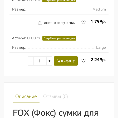
Артикул:
CLU378
CarpTime рекомендует
Размер:
Medium
1 799р.
Узнать о поступлении
Артикул:
CLU379
CarpTime рекомендует
Размер:
Large
2 249р.
−
+
В корзину
Описание
Отзывы (
0
)
FOX (Фокс) сумки для