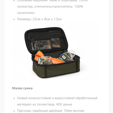
Основная наружная ткань и подкладка: 100%
полиэстер, утеплитель/наполнитель: 100%
полиэтилен
Размеры: 22см х 8см х 13см
Малая сумка
Новый износостойкий и водостойкий обработанный
материал из полиэстера, 400 денье
Прочные, надёжные двойные 10мм молнии