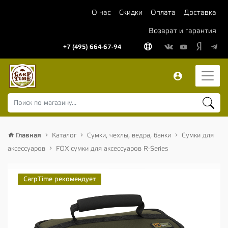
О нас
Скидки
Оплата
Доставка
Возврат и гарантия
+7 (495) 664-67-94
Главная
Каталог
Сумки, чехлы, ведра, банки
Сумки для
аксессуаров
FOX сумки для аксессуаров R-Series
CarpTime рекомендует