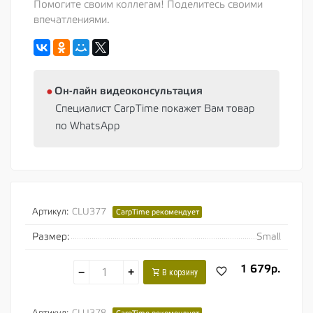
Помогите своим коллегам! Поделитесь своими
впечатлениями.
⦁
Oн-лайн видеоконсультация
Специалист CarpTime покажет Вам товар
по WhatsApp
Артикул:
CLU377
CarpTime рекомендует
Размер:
Small
1 679р.
−
+
В корзину