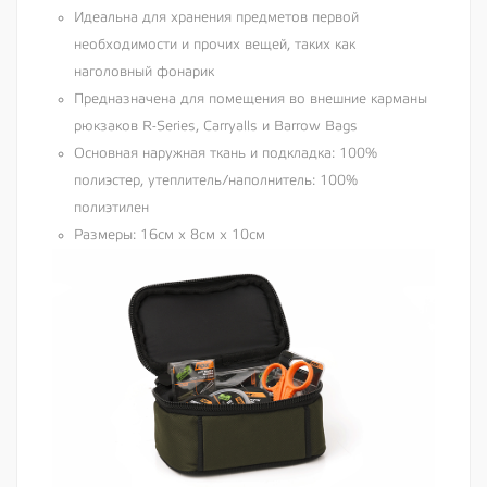
Идеальна для хранения предметов первой
необходимости и прочих вещей, таких как
наголовный фонарик
Предназначена для помещения во внешние карманы
рюкзаков R-Series, Carryalls и Barrow Bags
Основная наружная ткань и подкладка: 100%
полиэстер, утеплитель/наполнитель: 100%
полиэтилен
Размеры: 16см х 8см х 10см