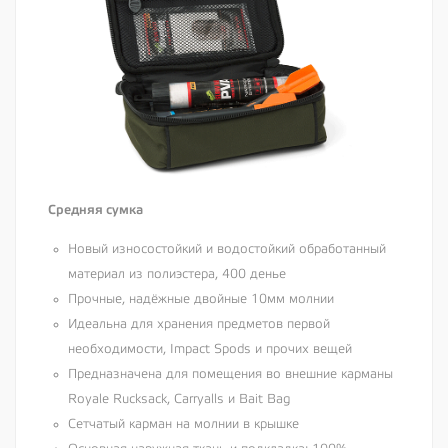
Средняя сумка
Новый износостойкий и водостойкий обработанный
материал из полиэстера, 400 денье
Прочные, надёжные двойные 10мм молнии
Идеальна для хранения предметов первой
необходимости, Impact Spods и прочих вещей
Предназначена для помещения во внешние карманы
Royale Rucksack, Carryalls и Bait Bag
Сетчатый карман на молнии в крышке