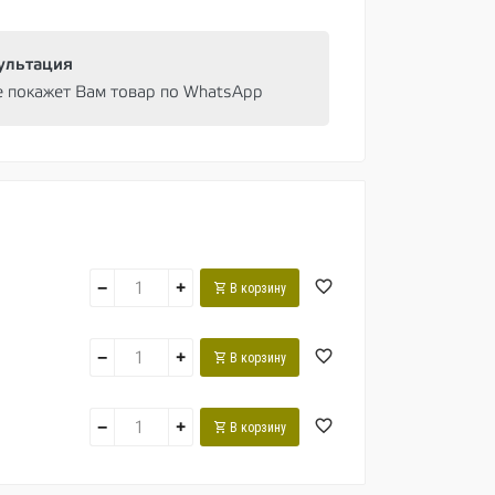
ультация
e покажет Вам товар по WhatsApp
−
+
В корзину
−
+
В корзину
−
+
В корзину