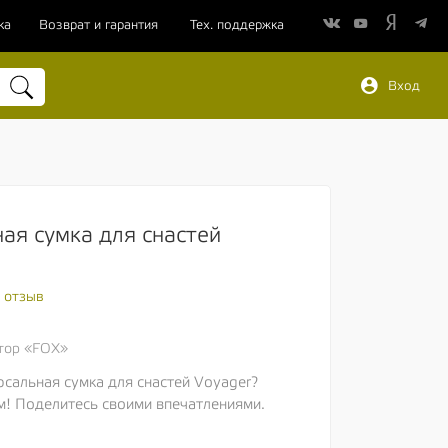
ка
Возврат и гарантия
Тех. поддержка
Вход
ая сумка для снастей
 отзыв
тор «FOX»
сальная сумка для снастей Voyager?
м! Поделитесь своими впечатлениями.