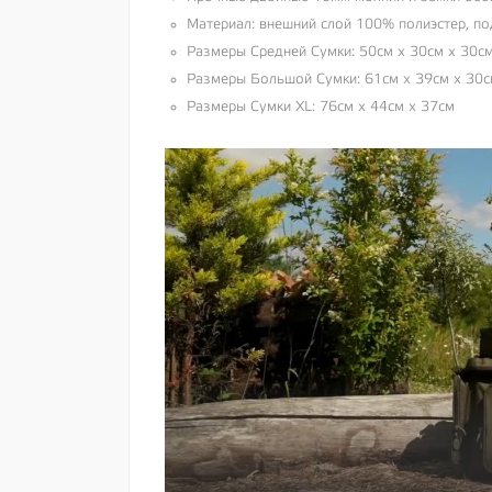
Материал: внешний слой 100% полиэстер, п
Размеры Средней Сумки: 50см х 30см х 30с
Размеры Большой Сумки: 61см х 39см х 30
Размеры Сумки XL: 76см х 44см х 37см