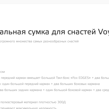
альная сумка для снастей Vo
 огромного множества самых разнообразных снастей
ски
а: передний карман вмещает Большой Тэкл-бокс «Fox EDGES» + два бол
а: один большой передний карман + два больших боковых кармана
два больших задних кармана + один большой боковой карман + два сре
 полиэстеровый материал плотностью 300Д
спечивают максимальную надежность