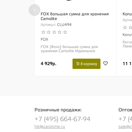
‹
FOX большая сумка для хранения
Koru
Camolite
Артик
Артикул:
CLU494
Koru
FOX
Koru
Лине
FOX (Фокс) большая сумка для
комп
хранения Camolite Идеальное
вопл
решение для хранения таких
предметов, как приманки и продукты
11 1
4 929р.
питания Размер сумки был...
В корзину
Розничные продажи:
Оптов
+7 (495) 664-67-94
+7 (
hit@carptime.ru
sale@c