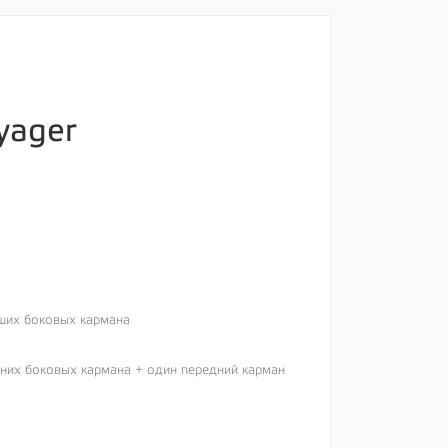
yager
ьших боковых кармана
дних боковых кармана + один передний карман