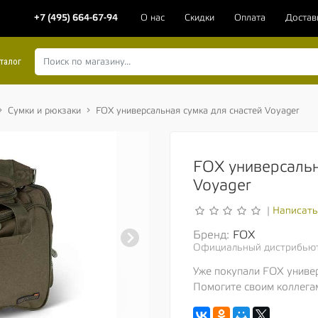
+7 (495) 664-67-94
О нас
Скидки
Оплата
Достав
талог
Сумки и рюкзаки
FOX универсальная сумка для снастей Voyager
FOX универсальн
Voyager
Написать
|
Бренд:
FOX
Официальный дистрибью
Уже покупали FOX универ
Помогите своим коллега