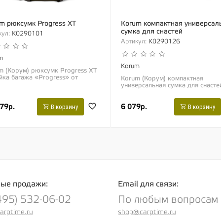
m рюксумк Progress XT
Korum компактная универсал
сумка для снастей
ул:
K0290101
Артикул:
K0290126
m
Korum
m (Корум) рюксумк Progress XT
йка багажа «Progress» от
Korum (Корум) компактная
ании «Korum» является
универсальная сумка для снасте
ощением более чем...
Линейка багажа «Progress» от
компании «Korum» является...
79р.
6 079р.
В корзину
В корзину
ые продажи:
Email для связи:
495) 532-06-02
По любым вопросам
arptime.ru
shop@carptime.ru