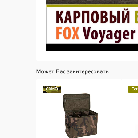
Может Вас заинтересовать
CAMO
Car