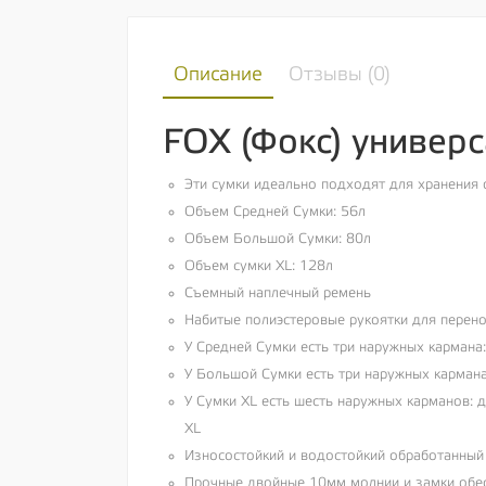
Описание
Отзывы (
0
)
FOX (Фокс) универс
Эти сумки идеально подходят для хранения
Объем Средней Сумки: 56л
Объем Большой Сумки: 80л
Объем сумки XL: 128л
Съемный наплечный ремень
Набитые полиэстеровые рукоятки для перено
У Средней Сумки есть три наружных карман
У Большой Сумки есть три наружных карман
У Сумки XL есть шесть наружных карманов: 
XL
Износостойкий и водостойкий обработанный
Прочные двойные 10мм молнии и замки обе