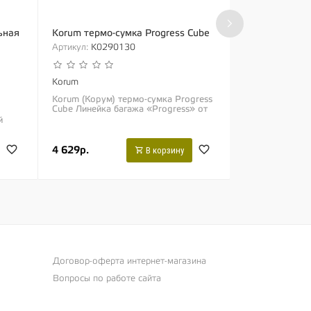
›
ьная
Korum термо-сумка Progress Cube
Solar универс
снастей SP C-
Артикул:
K0290130
Артикул:
LGCT0
Korum
Solar Tackle
Korum (Корум) термо-сумка Progress
Cube Линейка багажа «Progress» от
Solar (Солар) 
компании «Korum» является
й
для снастей SP
воплощением более чем...
что-то сравнит
сумкой для сна
10 999р.
4 629р.
и...
В корзину
13 749р.
Договор-оферта интернет-магазина
Вопросы по работе сайта