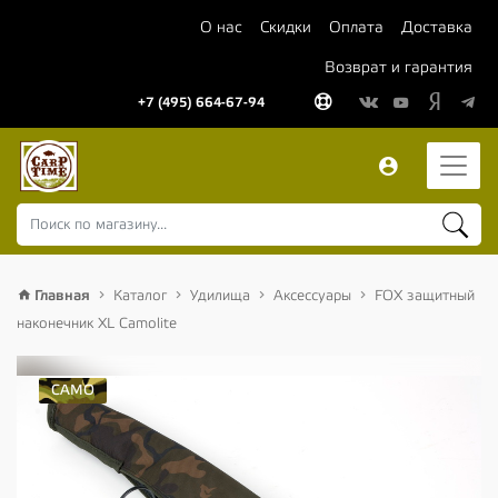
О нас
Скидки
Оплата
Доставка
Возврат и гарантия
+7 (495) 664-67-94
Главная
Каталог
Удилища
Аксессуары
FOX защитный
наконечник XL Camolite
CAMO