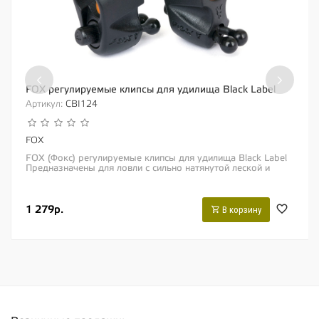
‹
›
FOX регулируемые клипсы для удилища Black Label
Артикул:
CBI124
FOX
FOX (Фокс) регулируемые клипсы для удилища Black Label
Предназначены для ловли с сильно натянутой леской и
механическими квивер-индикаторами...
1 279р.
В корзину