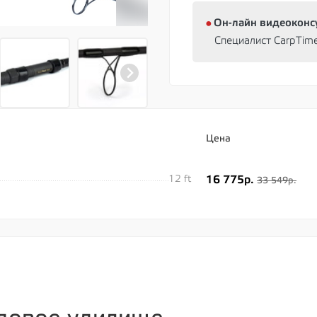
⦁
Oн-лайн видеоконс
Специалист CarpTim
Цена
12 ft
16 775р.
33 549р.