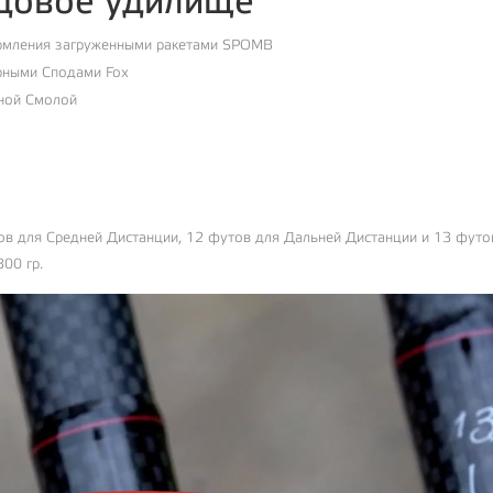
одовое удилище
ормления загруженными ракетами SPOMB
рными Сподами Fox
ной Смолой
тов для Средней Дистанции, 12 футов для Дальней Дистанции и 13 футо
300 гр.