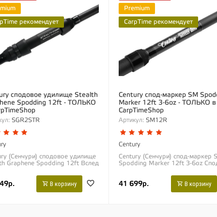
emium
Premium
pTime рекомендует
CarpTime рекомендует
ury сподовое удилище Stealth
Century спод-маркер SM Spod
hene Spodding 12ft - ТОЛЬКО
Marker 12ft 3-6oz - ТОЛЬКО в
rpTimeShop
CarpTimeShop
ул:
SGR2STR
Артикул:
SM12R
ry
Century
ury (Сенчури) сподовое удилище
Century (Сенчури) спод-маркер 
lth Graphene Spodding 12ft Вслед
Spodding Marker 12ft 3-6oz Спо
3-футовыми сподовым и
маркер от компании «Century» 
ерным удилищами Century C2-D,
специально разработан в качеств
49р.
41 699р.
рые...
В корзину
В корзину