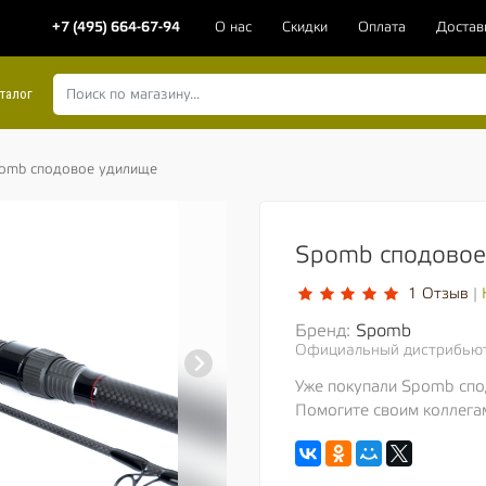
+7 (495) 664-67-94
О нас
Скидки
Оплата
Достав
талог
omb сподовое удилище
Spomb сподовое
1 Отзыв
|
Бренд:
Spomb
Официальный дистрибью
Уже покупали Spomb сп
Помогите своим коллега