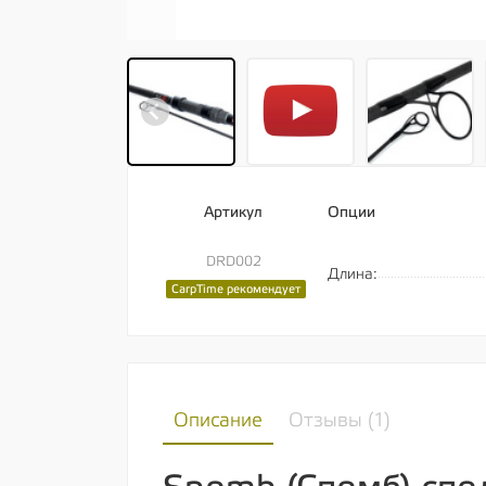
Артикул
Опции
DRD002
Длина:
CarpTime рекомендует
Описание
Отзывы (
1
)