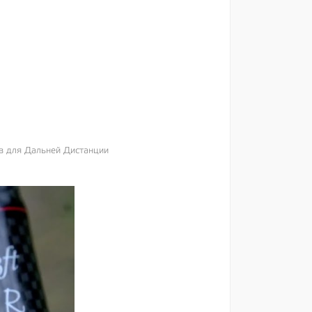
в для Дальней Дистанции