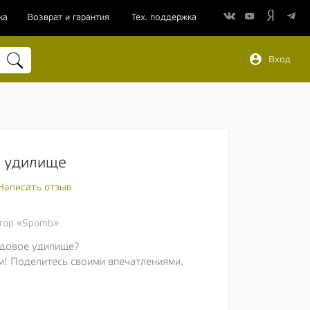
ка
Возврат и гарантия
Тех. поддержка
Вход
 удилище
Написать отзыв
тор «Spomb»
одовое удилище?
м! Поделитесь своими впечатлениями.