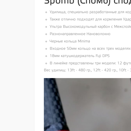
Spomb (Спомб) сп
Удилища, специально разработанные для к
Также отлично подходят для кормления Уда
Ультра Высокомодульный карбон с Межслой
Разнонаправленное Нановолокно
Черные кольца Minima
Входное 50мм кольцо на всех трех моделях
18мм катушкодержатель Fuji DPS
В линейке представлены три модели: 12 фу
Вес удилищ: 13ft - 480 гр., 12ft - 420 гр., 10ft - 