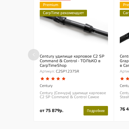
Premium
Pr
CarpTime рекомендует
Car
‹
Century удилище карповое C2 SP
Cent
Command & Control - ТОЛЬКО в
Grap
CarpTimeShop
в Ca
Артикул:
C2SP12375R
Артик
Century
Centu
Century (Сенчури) удилище карповое
Cent
C2 SP Command & Control Самое
Stea
универсальное из мощных удилищ на
за 1
рынке сегодня. Хорошо подойдет...
марк
76 4
кото
от 75 879р.
Подробнее