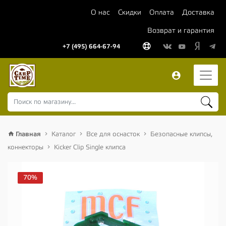
О нас
Скидки
Оплата
Доставка
Возврат и гарантия
+7 (495) 664-67-94
Главная
Каталог
Все для оснасток
Безопасные клипсы,
коннекторы
Kicker Clip Single клипса
70%