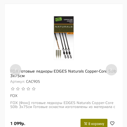
‹
›
FOX готовые ледкоры EDGES Naturals Copper-Core 50lb
3х75см
Артикул:
CAC905
FOX
FOX (Фокс) готовые ледкоры EDGES Naturals Copper-Core
50lb 3х75см Готовые оснастки изготовлены из материала с
медным сердечником «Edges...
1 099р.
В корзину