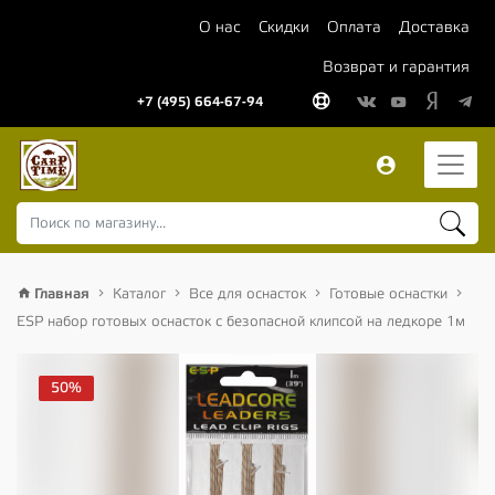
О нас
Скидки
Оплата
Доставка
Возврат и гарантия
+7 (495) 664-67-94
Главная
Каталог
Все для оснасток
Готовые оснастки
ESP набор готовых оснасток с безопасной клипсой на ледкоре 1м
50%