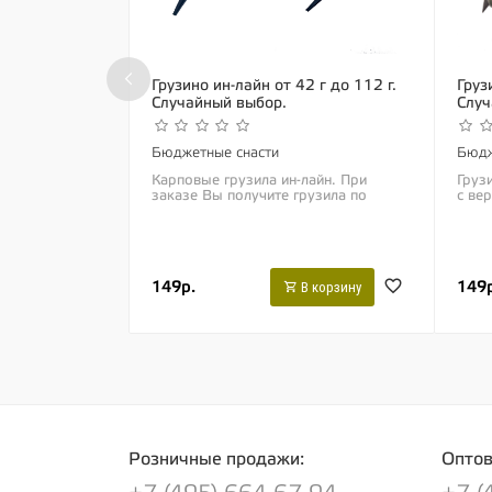
‹
Грузино ин-лайн от 42 г до 112 г.
Груз
Случайный выбор.
Случ
Бюджетные снасти
Бюдж
Карповые грузила ин-лайн. При
Грузи
заказе Вы получите грузила по
с ве
наличию, случайного веса, цвета.
прои
полу
случа
149р.
149р
В корзину
Розничные продажи:
Оптов