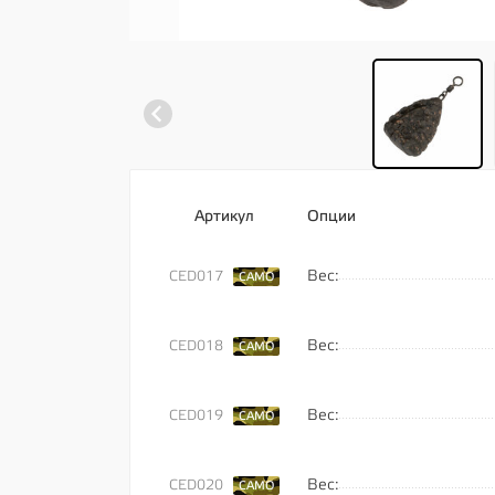
Артикул
Опции
Вес:
CED017
CAMO
Вес:
CED018
CAMO
Вес:
CED019
CAMO
Вес:
CED020
CAMO