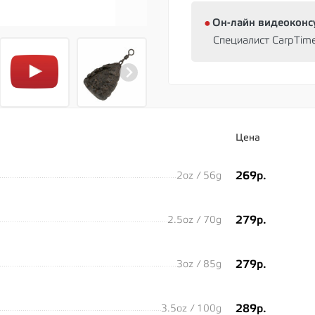
⦁
Oн-лайн видеоконс
Специалист CarpTim
Цена
269р.
2oz / 56g
279р.
2.5oz / 70g
279р.
3oz / 85g
289р.
3.5oz / 100g