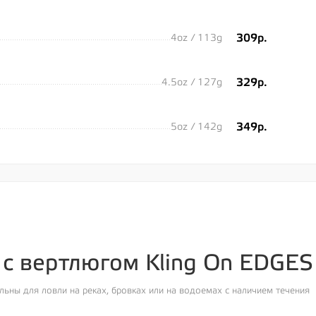
309р.
4oz / 113g
329р.
4.5oz / 127g
349р.
5oz / 142g
 с вертлюгом Kling On EDGES
льны для ловли на реках, бровках или на водоемах с наличием течения