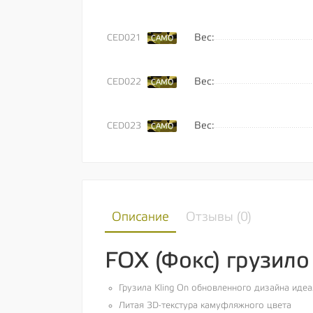
Вес:
CED021
CAMO
Вес:
CED022
CAMO
Вес:
CED023
CAMO
Описание
Отзывы (
0
)
FOX (Фокс) грузило
Грузила Kling On обновленного дизайна идеа
Литая 3D-текстура камуфляжного цвета