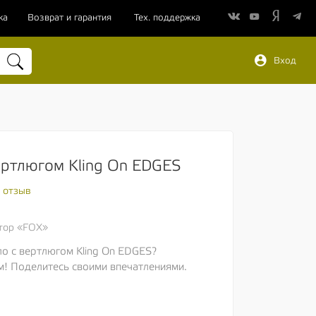
ка
Возврат и гарантия
Тех. поддержка
Вход
ертлюгом Kling On EDGES
 отзыв
тор «FOX»
ло с вертлюгом Kling On EDGES?
м! Поделитесь своими впечатлениями.