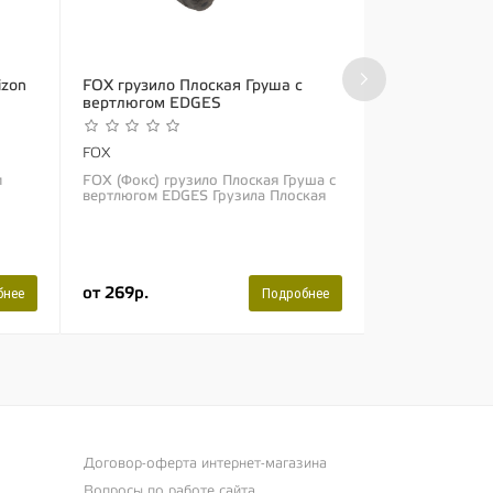
›
izon
FOX грузило Плоская Груша с
FOX быстросъ
вертлюгом EDGES
ин-лайн грузи
EDGES™ Essen
Артикул:
CAC8
FOX
м
FOX (Фокс) грузило Плоская Груша с
вертлюгом EDGES Грузила Плоская
FOX
Груша обновленного дизайна
FOX (Фокс) бы
тобы
идеальны для большинства ситуаций
для ин-лайн гр
ловли на ближних...
конусы EDGES™ 
Компоненты эт
949р.
рыболовам зара
от 269р.
бнее
Подробнее
Договор-оферта интернет-магазина
Вопросы по работе сайта