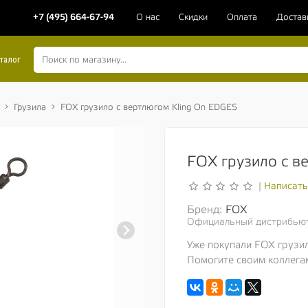
+7 (495) 664-67-94
О нас
Скидки
Оплата
Достав
талог
Грузила
FOX грузило с вертлюгом Kling On EDGES
FOX грузило с в
Написать
|
Бренд:
FOX
Официальный дистрибью
Уже покупали FOX грузи
Помогите своим коллега