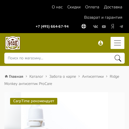
О нас
Скидки
Оплата
Доставка
Возврат и гарантия
+7 (495) 664-67-94
Главная
Каталог
Забота о карпе
Антисептики
Ridge
Monkey антисептик ProCare
CarpTime рекомендует