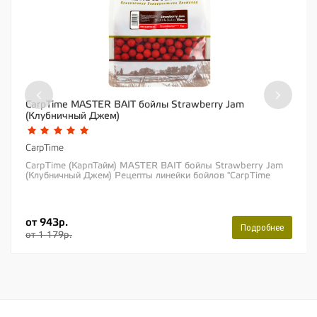
‹
›
CarpTime MASTER BAIT бойлы Strawberry Jam
(Клубничный Джем)
CarpTime
CarpTime (КарпТайм) MASTER BAIT бойлы Strawberry Jam
(Клубничный Джем) Рецепты линейки бойлов "CarpTime
MASTER BAIT" были задуманы и воплощены в...
от 943р.
Подробнее
от 1 179р.