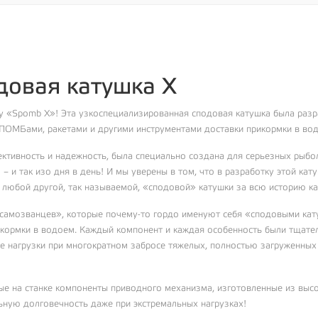
довая катушка X
«Spomb X»! Эта узкоспециализированная сподовая катушка была разра
ПОМБами, ракетами и другими инструментами доставки прикормки в во
ективность и надежность, была специально создана для серьезных рыб
 и так изо дня в день! И мы уверены в том, что в разработку этой ка
е любой другой, так называемой, «сподовой» катушки за всю историю к
 «самозванцев», которые почему-то гордо именуют себя «сподовыми ка
икормки в водоем. Каждый компонент и каждая особенность были тщате
е нагрузки при многократном забросе тяжелых, полностью загруженны
ые на станке компоненты приводного механизма, изготовленные из выс
ьную долговечность даже при экстремальных нагрузках!