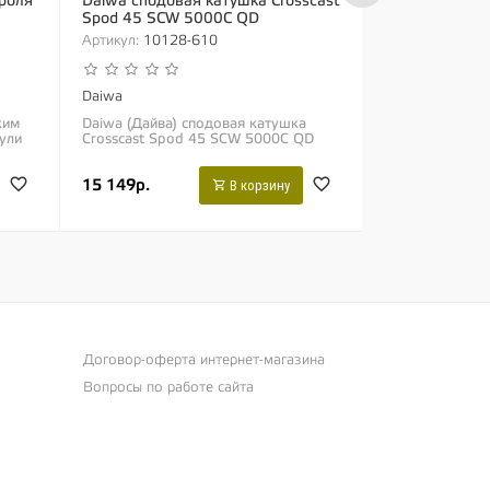
роля
Daiwa сподовая катушка Crosscast
Daiwa катуш
Spod 45 SCW 5000C QD
SCW QD
Артикул:
10128-610
Артикул:
10013
Daiwa
Daiwa
жим
Daiwa (Дайва) сподовая катушка
Daiwa (Дайва)
ули
Crosscast Spod 45 SCW 5000C QD
45 SCW QD Ка
Специально разработанная сподовая
SCW QD» сочет
к на
катушка, которая станет отличным
дальнобойную 
15 149р.
23 849р.
дополнением к...
В корзину
Договор-оферта интернет-магазина
Вопросы по работе сайта