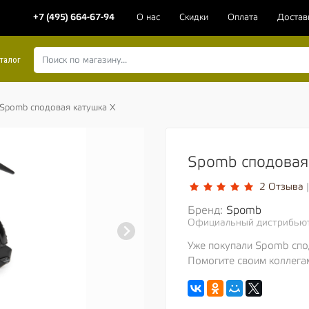
+7 (495) 664-67-94
О нас
Скидки
Оплата
Достав
талог
Spomb сподовая катушка X
Spomb сподовая
2 Отзыва
|
Бренд:
Spomb
Официальный дистрибью
Уже покупали Spomb спо
Помогите своим коллега