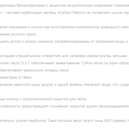
ерритории Великобритании с акцентом на длительное кормление тяжелы
г – система карбоновых матриц «Carbon Matrix» не позволяет шпуле пр
ание алюминия и латуни при изготовлении компонентов приводного мех
жении долгого срока
цион, ротор и корпус надежно загерметизированы от попадания воды и
агодаря специальному отверстию для заправки смазки внутрь катушки
очное число 5.2:1 обеспечивает выматывание 124см лески за один обор
беспечивает идеальную укладку лески
диаметром 0.18мм
еликом намотать одну шпулю с одной бобины плетеной лески, что суще
ные клипсы с дополнительной защитой для лески
особенность предотвращает случайное закрытие дужки лесоукладывателя
нительно усилен карбоном. Сама катушка весит всего лишь 603 грамма, 