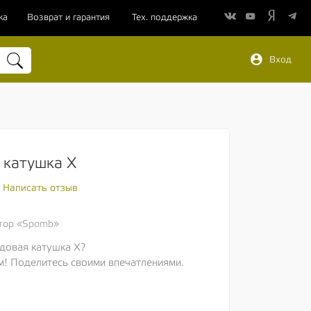
ка
Возврат и гарантия
Тех. поддержка
Вход
 катушка X
Написать отзыв
тор «Spomb»
довая катушка X?
м! Поделитесь своими впечатлениями.