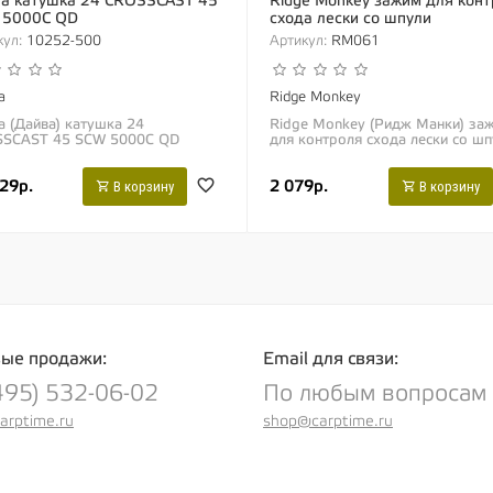
a катушка 24 CROSSCAST 45
Ridge Monkey зажим для конт
 5000C QD
схода лески со шпули
ул:
10252-500
Артикул:
RM061
a
Ridge Monkey
a (Дайва) катушка 24
Ridge Monkey (Ридж Манки) за
SCAST 45 SCW 5000C QD
для контроля схода лески со шп
нобойная катушка с
Отныне Вам не придется искать
иченной шпулей «биг-пит» от
помощников для завоза оснасто
29р.
2 079р.
нии...
лодке или на...
В корзину
В корзину
ые продажи:
Email для связи:
495) 532-06-02
По любым вопросам
arptime.ru
shop@carptime.ru