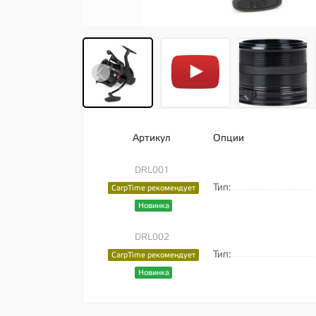
Артикул
Опции
DRL001
Тип:
CarpTime рекомендует
Новинка
DRL002
Тип:
CarpTime рекомендует
Новинка