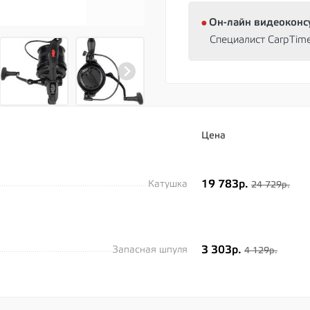
⦁
Oн-лайн видеоконс
Специалист CarpTim
Цена
19 783р.
Катушка
24 729р.
3 303р.
Запасная шпуля
4 129р.