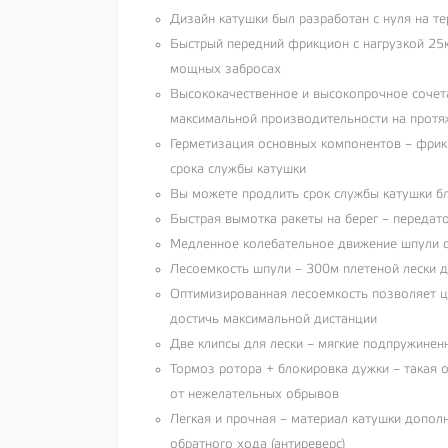
Дизайн катушки был разработан с нуля на т
Быстрый передний фрикцион с нагрузкой 25к
мощных забросах
Высококачественное и высокопрочное сочет
максимальной производительности на протя
Герметизация основных компонентов – фрик
срока службы катушки
Вы можете продлить срок службы катушки бл
Быстрая вымотка ракеты на берег – передат
Медленное колебательное движение шпули о
Лесоемкость шпули – 300м плетеной лески 
Оптимизированная лесоемкость позволяет ц
достичь максимальной дистанции
Две клипсы для лески – мягкие подпружинен
Тормоз ротора + блокировка дужки – такая 
от нежелательных обрывов
Легкая и прочная – материал катушки допол
обратного хода (антиреверс)