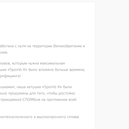
ботана с нуля на территории Великобритании и
доем.
оловов, которым нужна максимальная
тушки «Spomb X» было вложено больше времени,
арпфишинга!
тушками», наша катушка «Spomb X» была
льно продуманы для того, чтобы достойно
х прикормкой СПОМБов на протяжении всей
окотехнологичного и высокопрочного сплава