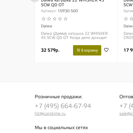
Daiwa катушка 22 WHISKER 45
Daiw
SCW QD OT
SCW
Артикул:
10930-500
Артик
Daiwa
Daiw
Daiwa (Дайва) катушка 22 WHISKER
Daiw
45 SCW QD OT Когда дело доходит
CROS
до ловли на экстремальных
Даль
дистанциях на пределе возможного
увел
32 579р.
17 9
или речь идет о...
компа
В корзину
Розничные продажи:
Оптов
+7 (495) 664-67-94
+7 (
hit@carptime.ru
sale@c
Мы в социальных сетях