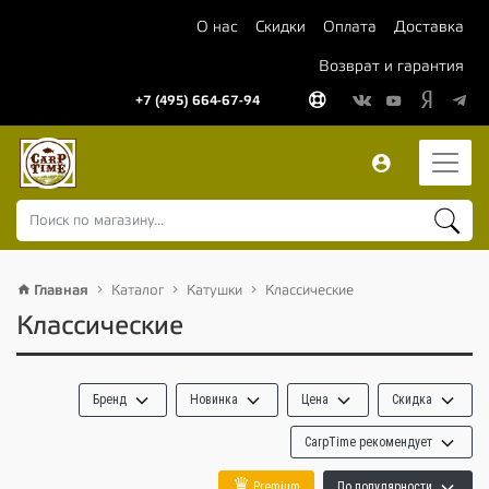
О нас
Скидки
Оплата
Доставка
Возврат и гарантия
+7 (495) 664-67-94
Главная
Каталог
Катушки
Классические
Классические
Бренд
Новинка
Цена
Скидка
CarpTime рекомендует
♛
Premium
По популярности