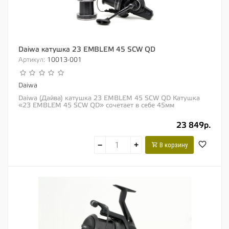
Daiwa катушка 23 EMBLEM 45 SCW QD
Артикул:
10013-001
Daiwa
Daiwa (Дайва) катушка 23 EMBLEM 45 SCW QD Катушка
«23 EMBLEM 45 SCW QD» сочетает в себе 45мм
дальнобойную шпулю «LC Long...
23 849р.
−
+
В корзину