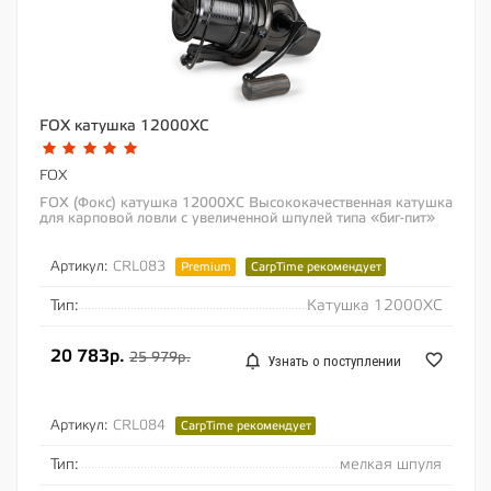
FOX катушка 12000XC
FOX
FOX (Фокс) катушка 12000XC Высококачественная катушка
для карповой ловли с увеличенной шпулей типа «биг-пит»
Усиленный полимерный...
Артикул:
CRL083
Premium
CarpTime рекомендует
Тип:
Катушка 12000XC
20 783р.
25 979р.
Узнать о поступлении
Артикул:
CRL084
CarpTime рекомендует
Тип:
мелкая шпуля