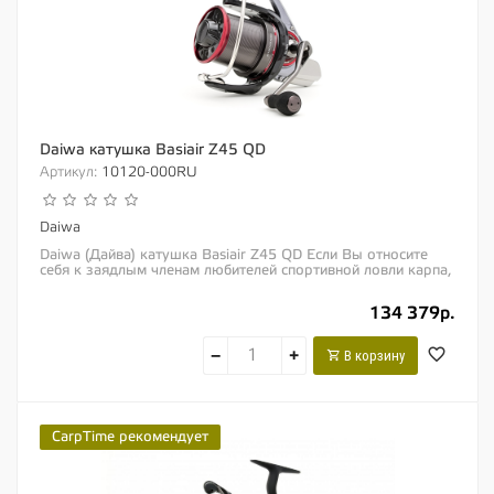
Daiwa катушка Basiair Z45 QD
Артикул:
10120-000RU
Daiwa
Daiwa (Дайва) катушка Basiair Z45 QD Если Вы относите
себя к заядлым членам любителей спортивной ловли карпа,
то, наверняка, Вы и так уже все и...
134 379р.
−
+
В корзину
CarpTime рекомендует