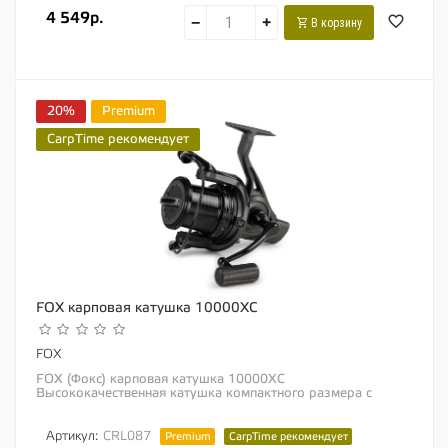
4 549р.
−
+
В корзину
20%
Premium
CarpTime рекомендует
FOX карповая катушка 10000XC
FOX
FOX (Фокс) карповая катушка 10000XC
Высококачественная катушка компактного размера с
увеличенной шпулей для ловли карпа Идеальный размер,...
Артикул:
CRL087
Premium
CarpTime рекомендует