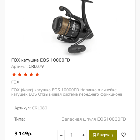
FOX катушка EOS 10000FD
Артикул:
CRL079
FOX
FOX (Фокс) катушка EOS 10000FD Новинка в линейке
катушек EOS Отзывчивая система переднего фрикциона
Отличный вариант для ловли на...
Артикул:
CRL080
Типа:
Запасная шпуля EOS10000FD
3 149р.
−
+
В корзину