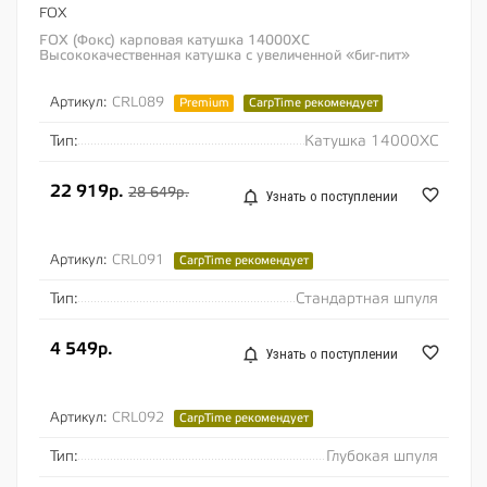
FOX
FOX (Фокс) карповая катушка 14000XC
Высококачественная катушка с увеличенной «биг-пит»
шпулей для карповой ловли Эта катушка...
Артикул:
CRL089
Premium
CarpTime рекомендует
Тип:
Катушка 14000XC
22 919р.
28 649р.
Узнать о поступлении
Артикул:
CRL091
CarpTime рекомендует
Тип:
Стандартная шпуля
4 549р.
Узнать о поступлении
Артикул:
CRL092
CarpTime рекомендует
Тип:
Глубокая шпуля