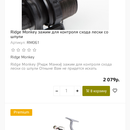
Ridge Monkey зажим для контроля схода лески со
шпули
Артикул:
RM061
Ridge Monkey
Ridge Monkey (Ридж Манки) зажим для контроля схода
лески со шпули Отныне Вам не придется искать
помощников для завоза оснасток на лодке или на...
2 079р.
−
+
В корзину
Premium