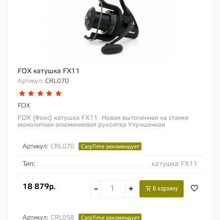
FOX катушка FX11
Артикул:
CRL070
FOX
FOX (Фокс) катушка FX11 Новая выточенная на станке
монолитная алюминиевая рукоятка Улучшенная
редукционная система Супер-медленное...
Артикул:
CRL070
CarpTime рекомендует
Тип:
катушка FX11
18 879р.
−
+
В корзину
Артикул:
CRL058
CarpTime рекомендует