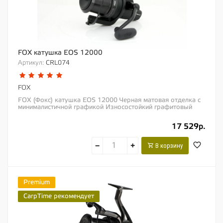
FOX катушка EOS 12000
Артикул:
CRL074
FOX
FOX (Фокс) катушка EOS 12000 Черная матовая отделка с
минималистичной графикой Износостойкий графитовый
корпус Подходит для классической...
17 529р.
−
+
В корзину
Premium
CarpTime рекомендует