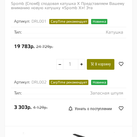
Spomb (Спомб) сподовая катушка X Представляем Вашему
вниманию новую катушку «Spomb X»! Эта
узкоспециализированная сподовая катушка...
Артикул:
DRL001
CarpTime рекомендует
Новинка
Тип:
Катушка
19 783р.
24 729р.
−
+
В корзину
Артикул:
DRL002
CarpTime рекомендует
Новинка
Тип:
Запасная шпуля
3 303р.
4 129р.
Узнать о поступлении