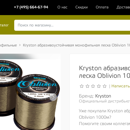
+7 (495) 664-67-94
О нас
Скидки
Оплата
Достав
талог
офильные
Kryston абразивоустойчивая монофильная леска Oblivion 
Kryston абрази
леска Oblivion 
Написать
|
Бренд:
Kryston
Официальный дистрибьют
Уже покупали Kryston а
Oblivion 1000м?
Помогите своим коллега