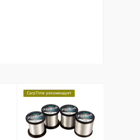
CarpTime рекомендует
Premium