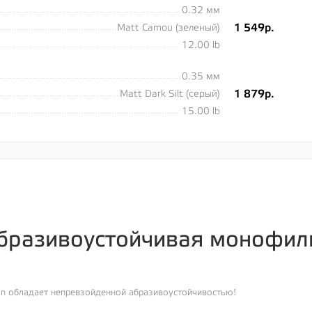
0.32 мм
1 549р.
Matt Camou (зеленый)
12.00 lb
0.35 мм
1 879р.
Matt Dark Silt (серый)
15.00 lb
абразивоустойчивая монофиль
ton обладает непревзойденной абразивоустойчивостью!