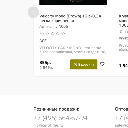
‹
Velocity Mono (Brown) 12lb/0,34
Krys
леска коричневая
моно
100
Артикул:
LIN005
Krys
ACE
Kryst
VELOCITY CARP MONO - это леска
абра
была разработана, чтобы создать то,
леск
что мы считаем лучшей карповой
леска
леской из представленных на рынке.
обла
855р.
За 12...
В корзину
1 54
2 849р.
Розничные продажи:
Оптов
+7 (495) 664-67-94
+7 (
hit@carptime.ru
sale@c