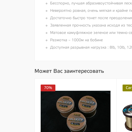
Бесспорно, лучшая абразивоустойчивая леск
Невероятно ровная, очень мягкая и крайне г
Достаточно быстро тонет после преодолени
Заявленная прочность указана исходя из тес
Матовое камуфляжное зеленое или темно-се
Размотка – 1000м на бобине
Доступная разрывная нагрузка : 8lb, 10lb, 12l
Может Вас заинтересовать
70%
Car