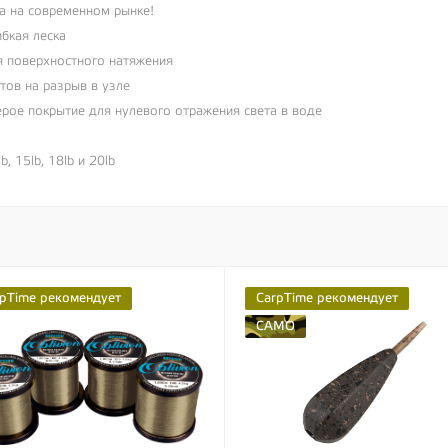
а на современном рынке!
ибкая леска
я поверхностного натяжения
тов на разрыв в узле
рое покрытие для нулевого отражения света в воде
b, 15lb, 18lb и 20lb
pTime рекомендует
CarpTime рекомендует
CAMO