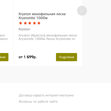
›
Kryston монофильная леска
Fun Fishing 
Krystonite 1000м
монофильная 
Kryston
Fun Fishing
izon
Kryston (Кристон) монофильная леска
Fun Fishing (Ф
нного
Krystonite 1000м Леска Krystonite от
камуфляжная м
ны
компании Kryston – это невероятная
Rush+ 1000м Н
и
монофильная леска с добавлением...
находится в н
разработке ка
продуктов....
от 1 699р.
4 799р.
бнее
Подробнее
Договор-оферта интернет-магазина
Вопросы по работе сайта