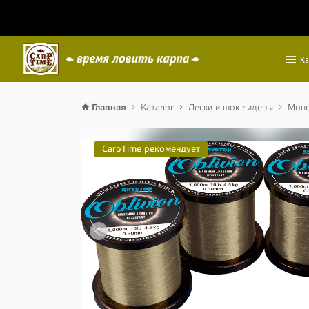
Ка
Главная
Каталог
Лески и шок лидеры
Мон
CarpTime рекомендует