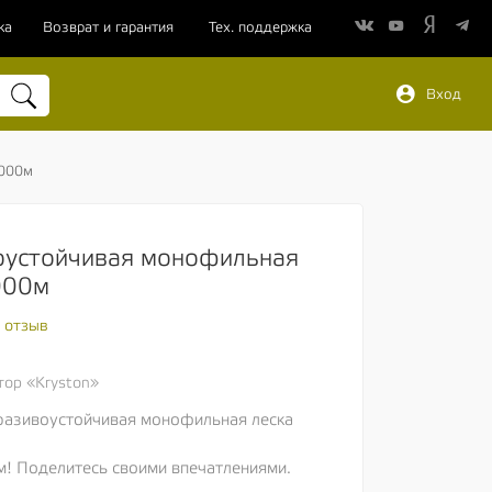
ка
Возврат и гарантия
Тех. поддержка
Вход
1000м
воустойчивая монофильная
1000м
 отзыв
ор «Kryston»
бразивоустойчивая монофильная леска
м! Поделитесь своими впечатлениями.