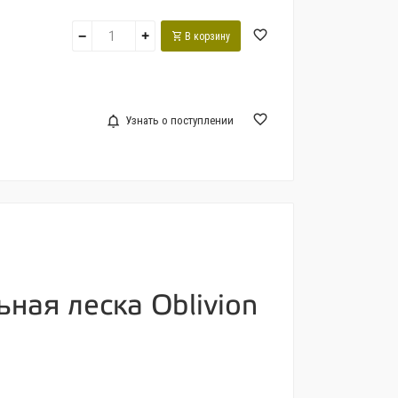
−
+
В корзину
Узнать о поступлении
ная леска Oblivion