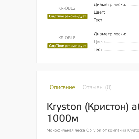
Диаметр лески:
KR-OBL2
Цвет:
CarpTime рекомендует
Тест:
Диаметр лески:
KR-OBL8
Цвет:
CarpTime рекомендует
Тест:
Описание
Отзывы (
0
)
Kryston (Кристон) 
1000м
Монофильная леска Oblivion от компании Krys