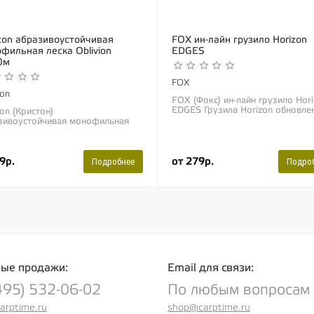
ton абразивоустойчивая
FOX ин-лайн грузило Horizon
фильная леска Oblivion
EDGES
0м
FOX
ton
FOX (Фокс) ин-лайн грузило Hor
EDGES Грузила Horizon обновле
on (Кристон)
дизайна были специально сдела
зивоустойчивая монофильная
для того, чтобы рыболовы могл
а Oblivion 1000м Монофильная
забрасывать...
 Oblivion от компании Kryston
дает непревзойденной...
9р.
от 279р.
Подробнее
Подро
ые продажи:
Email для связи:
495) 532-06-02
По любым вопросам
arptime.ru
shop@carptime.ru