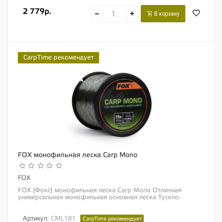
2 779р.
−
+
В корзину
CarpTime рекомендует
FOX монофильная леска Carp Mono
FOX
FOX (Фокс) монофильная леска Carp Mono Отличная
универсальная монофильная основная леска Тускло-
зеленый цвет Отличная абразивоустойчивость...
Артикул:
CML181
CarpTime рекомендует