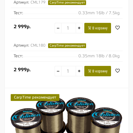
Артикул:
CML179
CarpTime рекомендует
Тест:
0.33mm 16lb / 7.5kg
2 999р.
−
+
В корзину
Артикул:
CML180
CarpTime рекомендует
Тест:
0.35mm 18lb / 8.0kg
2 999р.
−
+
В корзину
CarpTime рекомендует