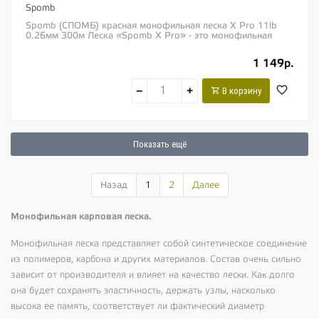
Spomb
Spomb (СПОМБ) красная монофильная леска X Pro 11lb
0.26мм 300м Леска «Spomb X Pro» - это монофильная
леска малого диаметра, которая...
1 149р.
−
+
В корзину
Показать ещё
Назад
1
2
Далее
Монофильная карповая леска.
Монофильная леска представляет собой синтетическое соединение
из полимеров, карбона и других материалов. Состав очень сильно
зависит от производителя и влияет на качество лески. Как долго
она будет сохранять эластичность, держать узлы, насколько
высока ее память, соответствует ли фактический диаметр