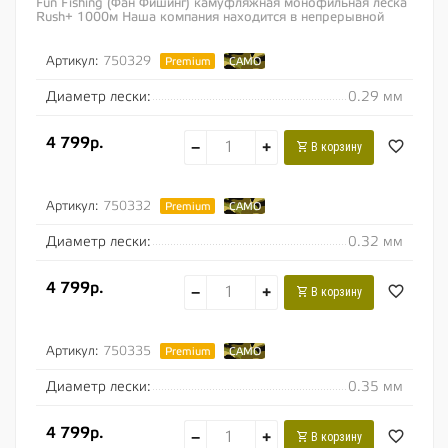
Fun Fishing (Фан Фишинг) камуфляжная монофильная леска
Rush+ 1000м Наша компания находится в непрерывной
разработке качественных продуктов....
Артикул:
750329
Premium
CAMO
Диаметр лески:
0.29 мм
4 799р.
−
+
В корзину
Артикул:
750332
Premium
CAMO
Диаметр лески:
0.32 мм
4 799р.
−
+
В корзину
Артикул:
750335
Premium
CAMO
Диаметр лески:
0.35 мм
4 799р.
−
+
В корзину