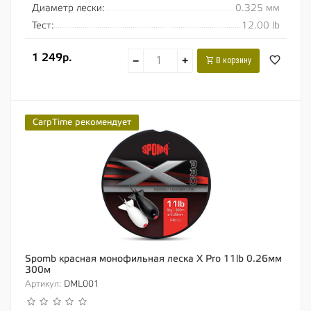
Диаметр лески:
0.325 мм
Тест:
12.00 lb
1 249р.
−
+
В корзину
CarpTime рекомендует
Spomb красная монофильная леска X Pro 11lb 0.26мм
300м
Артикул:
DML001