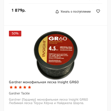
1 879р.
Узнать о поступлении
50%
Gardner монофильная леска Insight GR60
Gardner Tackle
Gardner (Гарднер) монофильная леска Insight GR60
Любимая леска Терри Хёрна и Найджела Шарпа.
Популярная, отлично противостоящая абразии леска....