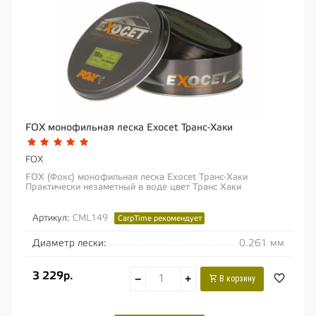
FOX монофильная леска Exocet Транс-Хаки
FOX
FOX (Фокс) монофильная леска Exocet Транс-Хаки
Практически незаметный в воде цвет Транс Хаки
Безоговорочный фаворит для многих ведущих...
Артикул:
CML149
CarpTime рекомендует
Диаметр лески:
0.261 мм
3 229р.
−
+
В корзину