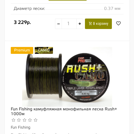
Диаметр лески:
0.37 мм
3 229р.
−
+
В корзину
Premium
CAMO
Fun Fishing камуфляжная монофильная леска Rush+
1000м
Fun Fishing