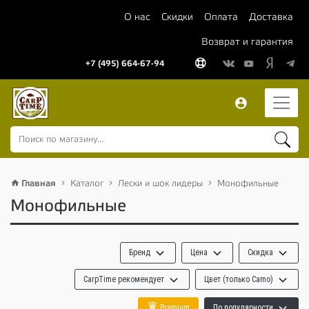
О нас
Скидки
Оплата
Доставка
Возврат и гарантия
+7 (495) 664-67-94
Главная
Каталог
Лески и шок лидеры
Монофильные
Монофильные
Бренд
Цена
Скидка
CarpTime рекомендует
Цвет (только Camo)
♛
Premium
По популярности