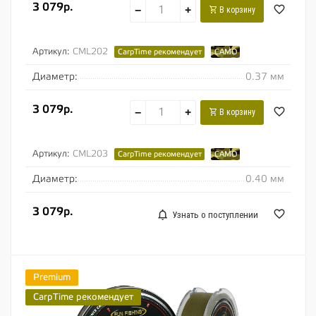
3 079р.
−
+
В корзину
Артикул:
CML202
CarpTime рекомендует
CAMO
Диаметр:
0.37 мм
3 079р.
−
+
В корзину
Артикул:
CML203
CarpTime рекомендует
CAMO
Диаметр:
0.40 мм
3 079р.
Узнать о поступлении
Premium
CarpTime рекомендует