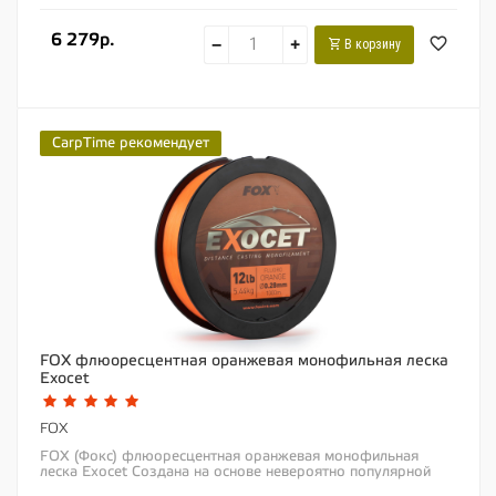
6 279р.
−
+
В корзину
CarpTime рекомендует
FOX флюоресцентная оранжевая монофильная леска
Exocet
FOX
FOX (Фокс) флюоресцентная оранжевая монофильная
леска Exocet Создана на основе невероятно популярной
монофильной лески Exocet для дальних...