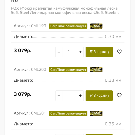
FOX
FOX (Фокс) крапчатая камуфляжная монофильная леска
Soft Steel Легендарная монофильная леска «Soft Steel» с
крапчатой камуфляжной...
Артикул:
CML199
CarpTime рекомендует
CAMO
Диаметр:
0.30 мм
3 079р.
−
+
В корзину
Артикул:
CML200
CarpTime рекомендует
CAMO
Диаметр:
0.33 мм
3 079р.
−
+
В корзину
Артикул:
CML201
CarpTime рекомендует
CAMO
Диаметр:
0.35 мм