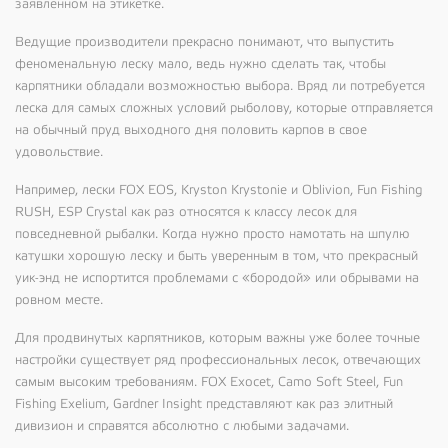
заявленном на этикетке.
Ведущие производители прекрасно понимают, что выпустить
феноменальную леску мало, ведь нужно сделать так, чтобы
карпятники обладали возможностью выбора. Вряд ли потребуется
леска для самых сложных условий рыболову, которые отправляется
на обычный пруд выходного дня половить карпов в свое
удовольствие.
Например, лески
FOX EOS, Kryston Krystonie
и
Oblivion, Fun Fishing
RUSH, ESP Crystal
как раз относятся к классу лесок для
повседневной рыбалки. Когда нужно просто намотать на шпулю
катушки хорошую леску и быть уверенным в том, что прекрасный
уик-энд не испортится проблемами с «бородой» или обрывами на
ровном месте.
Для продвинутых карпятников, которым важны уже более точные
настройки существует ряд профессиональных лесок, отвечающих
самым высоким требованиям.
FOX Exocet, Camo Soft Steel, Fun
Fishing Exelium, Gardner Insight
представляют как раз элитный
дивизион и справятся абсолютно с любыми задачами.