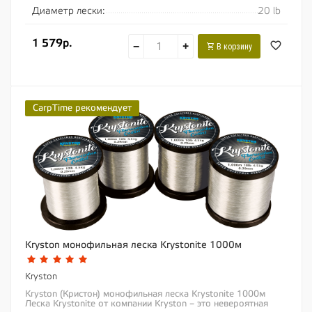
Диаметр лески:
20 lb
1 579р.
−
+
В корзину
CarpTime рекомендует
Kryston монофильная леска Krystonite 1000м
Kryston
Kryston (Кристон) монофильная леска Krystonite 1000м
Леска Krystonite от компании Kryston – это невероятная