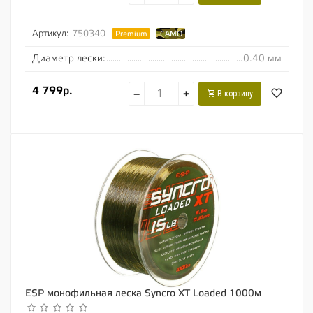
Артикул:
750340
Premium
CAMO
Диаметр лески:
0.40 мм
4 799р.
−
+
В корзину
ESP монофильная леска Syncro XT Loaded 1000м