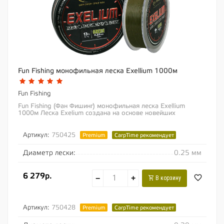
Fun Fishing монофильная леска Exellium 1000м
Fun Fishing
Fun Fishing (Фан Фишинг) монофильная леска Exellium
1000м Леска Exelium создана на основе новейших
технологий в области производства монофила. Она...
Артикул:
750425
Premium
CarpTime рекомендует
Диаметр лески:
0.25 мм
6 279р.
−
+
В корзину
Артикул:
750428
Premium
CarpTime рекомендует