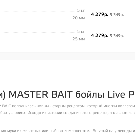
5 кг
4 279р.
5 349р.
20 мм
5 кг
4 279р.
5 349р.
25 мм
м) MASTER BAIT бойлы Live P
R BAIT пополнилась новым - старым рецептом, который многим коллега
ых условиях. Исходя из истории создания этого рецепта, а главное из с
ния муки из животных или рыбных компонентом. Богатый на углеводы и 