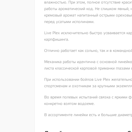
влажностью. При этом, полное отсутствие крас
работы ароматический код. Не слишком явный, 
кремовый аромат напитанный острыми ореховым
перед усатыми исполинами.
Live Plex исключительно быстро усваивается к
карпфишинга.
Отлично работает как сольно, так и в командно
Механика работы идентична с основной линейко
листа классической карповой приманки глазами 
При использовании бойлов Live Plex желательн
спортсменам и охотникам за крупными экземпл
Во время полевых испытаний связка с яркими 
конкретно взятом водоеме.
В ассортименте линейки есть и большие диамет