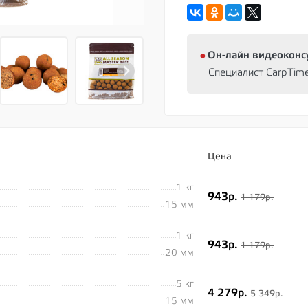
⦁
Oн-лайн видеоконс
Специалист CarpTim
Цена
1 кг
943р.
1 179р.
15 мм
1 кг
943р.
1 179р.
20 мм
5 кг
4 279р.
5 349р.
15 мм