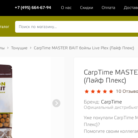
+7 (495) 664-67-94
О нас
Скидки
Оплата
Достав
талог
лы
Тонущие
CarpTime MASTER BAIT бойлы Live Plex (Лайф Плекс)
CarpTime MASTER
(Лайф Плекс)
10 Отзыв
Бренд:
CarpTime
Официальный дистрибьют
Уже покупали CarpTime 
Плекс)?
Помогите своим коллега