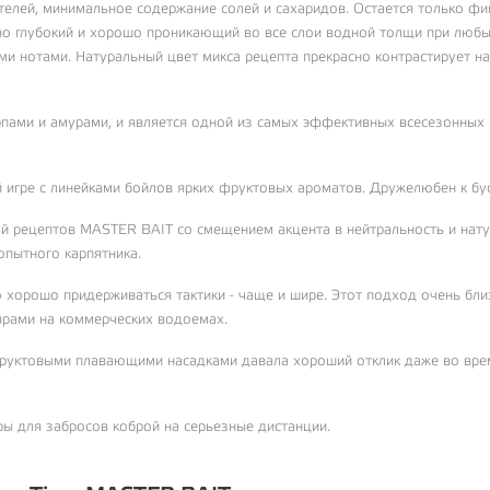
ителей, минимальное содержание солей и сахаридов. Остается только фи
но глубокий и хорошо проникающий во все слои водной толщи при любы
и нотами. Натуральный цвет микса рецепта прекрасно контрастирует на
арпами и амурами, и является одной из самых эффективных всесезонных
й игре с линейками бойлов ярких фруктовых ароматов. Дружелюбен к бу
й рецептов MASTER BAIT со смещением акцента в нейтральность и нату
опытного карпятника.
о хорошо придерживаться тактики - чаще и шире. Этот подход очень бл
ярами на коммерческих водоемах.
фруктовыми плавающими насадками давала хороший отклик даже во вре
ры для забросов коброй на серьезные дистанции.