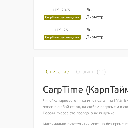
Вес:
LPSL20/5
Диаметр:
CarpTime рекомендует
Вес:
LPSL25
Диаметр:
CarpTime рекомендует
Описание
Отзывы (
10
)
CarpTime (КарпТай
Линейка карпового питания от CarpTime MASTE
ловли в любой сезон, на любом водоеме и в люб
России, скорее это правда, а не выдумка.
Максимально питательный микс, но без примене