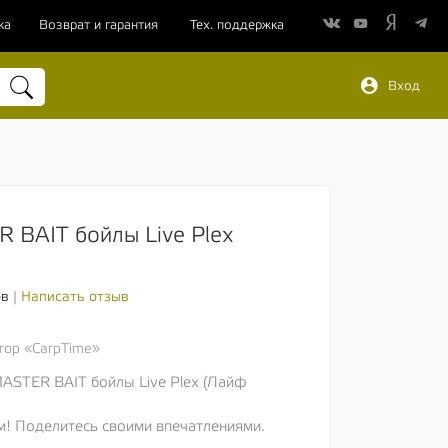
ка
Возврат и гарантия
Тех. поддержка
Вход
 BAIT бойлы Live Plex
Написать отзыв
ов
|
ор «CarpTime»
MASTER BAIT бойлы Live Plex (Лайф
м! Поделитесь своими впечатлениями.