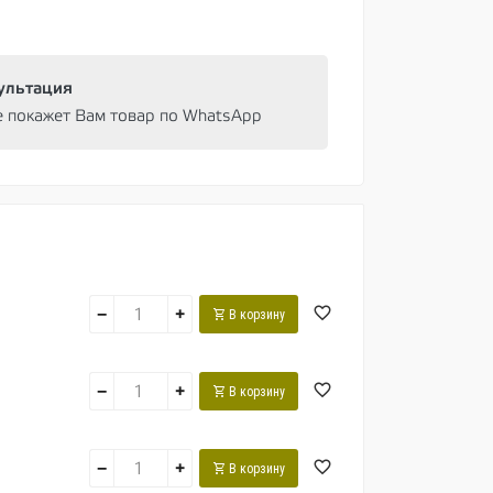
ультация
e покажет Вам товар по WhatsApp
−
+
В корзину
−
+
В корзину
−
+
В корзину