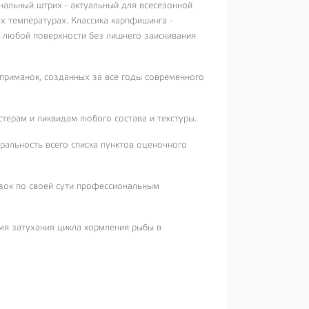
нальный штрих - актуальный для всесезонной
х температурах. Классика карпфишинга -
 любой поверхности без лишнего заискивания
 приманок, созданных за все годы современного
стерам и ликвидам любого состава и текстуры.
ральность всего списка пунктов оценочного
изок по своей сути профессиональным
мя затухания цикла кормления рыбы в