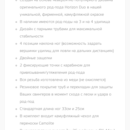
Создан на основе невероятно популярного дизайна
оригинального род-пода Horizon Duo в нашей
уникальной, фирменной, камуфляжной окраске
В наличии имеются род-поды на 3 и на 4 удилища
Дизайн с парными трубами для максимальной
стабильности
4 позиции наклона ног (возможность задрать
вершинки удилищ для ловли на дальних дистанциях)
Двойные защелки
2 фиксирующие точки с карабином для
привязывания/утяжеления род-пода
Вся резьба изготовлена из меди (не окисляется)
Резиновое покрытие труб и перекладин для защиты
Ваших свингеров в момент схода с лески и удара о
род-под
Стандартная длина ног 33см и 25см
В комплект входит камуфляжный чехол для
переноски Camolite