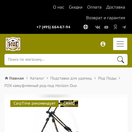
О нас
Скидки
Оплата
Доставка
Возврат и гарантия
+7 (495) 664-67-94
Главная
Каталог
Подставки для удилищ
Род Поды
FOX камуфляжный род-под Horizon Duo
CarpTime рекомендует
CAMO