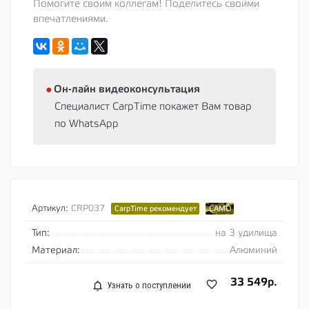
Помогите своим коллегам! Поделитесь своими
впечатлениями.
⦁
Oн-лайн видеоконсультация
Специалист CarpTime покажет Вам товар
по WhatsApp
Артикул:
CRP037
CarpTime рекомендует
CAMO
Тип:
на 3 удилища
Материал:
Алюминий
33 549р.
Узнать о поступлении