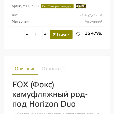
Артикул:
CRP038
CarpTime рекомендует
CAMO
Тип:
на 4 удилища
Материал:
Алюминий
36 479р.
−
+
В корзину
Описание
Отзывы (
0
)
FOX (Фокс)
камуфляжный род-
под Horizon Duo