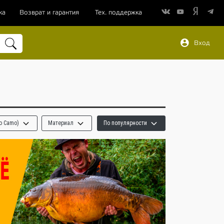
ка
Возврат и гарантия
Тех. поддержка
Вход
ко Camo)
Материал
По популярности