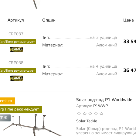
Артикул
Опции
Цена
CRP037
Тип:
на 3 удилища
33 5
CarpTime рекомендует
Материал:
Алюминий
CAMO
CRP038
Тип:
на 4 удилища
36 4
CarpTime рекомендует
Материал:
Алюминий
CAMO
Solar род-под P1 Worldwide
remium
Артикул:
P1WWP
arpTime рекомендует
ЕРЖ
Solar Tackle
Solar (Солар) род-под P1 Worl
уверенно занимает лидирующие