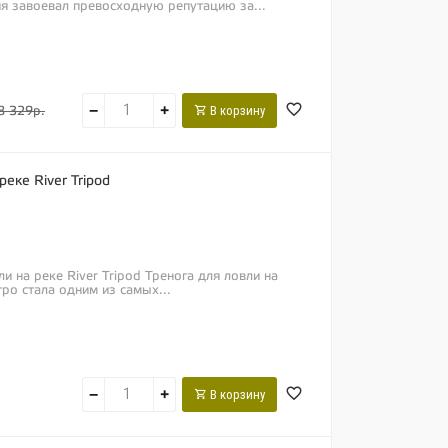
ия завоевал превосходную репутацию за...
−
+
В корзину
8 329р.
еке River Tripod
и на реке River Tripod Тренога для ловли на
тро стала одним из самых...
−
+
В корзину