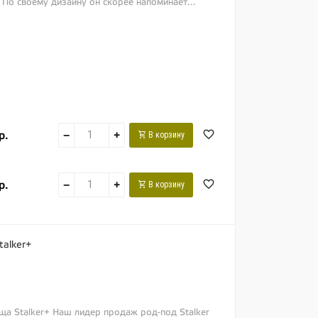
 По своему дизайну он скорее напоминает...
р.
−
+
В корзину
р.
−
+
В корзину
talker+
ща Stalker+ Наш лидер продаж род-под Stalker