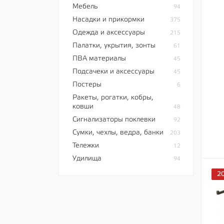
Мебель
94
Насадки и прикормки
375
Одежда и аксессуары
215
Палатки, укрытия, зонты
61
ПВА материалы
45
Подсачеки и аксессуары
45
Постеры
6
Ракеты, рогатки, кобры,
ковши
48
Сигнализаторы поклевки
92
Сумки, чехлы, ведра, банки
203
Тележки
12
Удилища
94
2