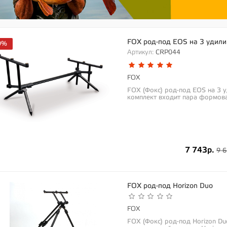
FOX род-под EOS на 3 удил
0%
Артикул:
CRP044
FOX
FOX (Фокс) род-под EOS на 3
комплект входит пара формов
длина...
7 743р.
9 6
FOX род-под Horizon Duo
FOX
FOX (Фокс) род-под Horizon D