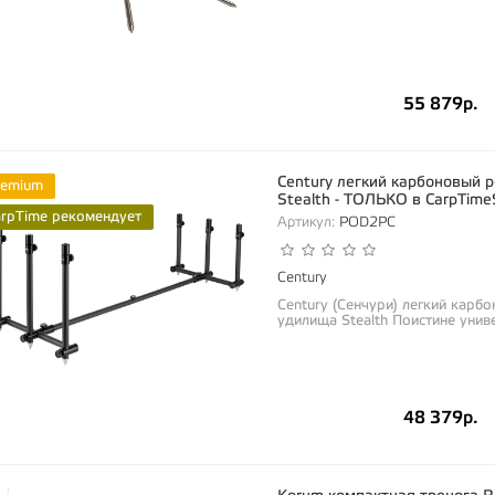
55 879р.
Century легкий карбоновый 
remium
Stealth - ТОЛЬКО в CarpTim
arpTime рекомендует
Артикул:
POD2PC
Century
Century (Сенчури) легкий карб
удилища Stealth Поистине унив
48 379р.