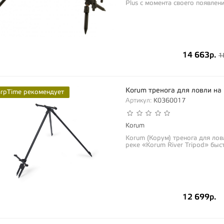
Plus с момента своего появлен
14 663р.
1
Korum тренога для ловли на р
arpTime рекомендует
Артикул:
K0360017
Korum
Korum (Корум) тренога для ловл
реке «Korum River Tripod» быс
12 699р.