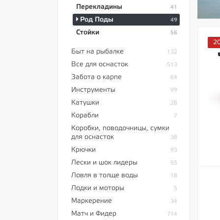
Перекладины
41
Род Поды
49
Стойки
56
2
Быт на рыбалке
132
Все для оснасток
513
Забота о карпе
64
Инструменты
99
Катушки
28
Корабли
7
Коробки, поводочницы, сумки
для оснасток
38
Крючки
93
Лески и шок лидеры
55
Ловля в толще воды
18
Лодки и моторы
5
Маркерение
34
Матч и Фидер
714