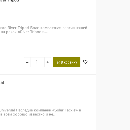
ver Tripod
ога River Tripod Боле компактная версия нашей
на реках «River Tripod»....
−
+
В корзину
al
Universal Наследие компании «Solar Tackle» в
в всем хорошо известно и не...