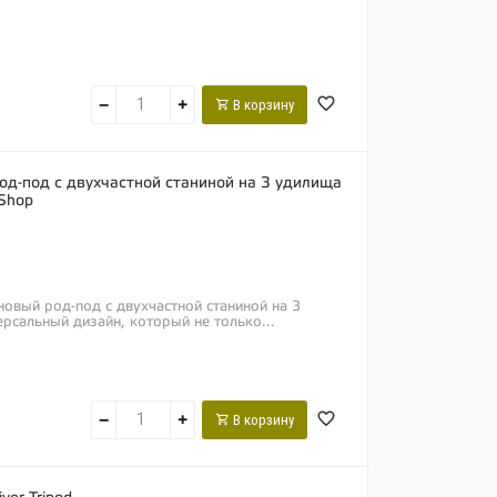
−
+
В корзину
род-под с двухчастной станиной на 3 удилища
eShop
оновый род-под с двухчастной станиной на 3
ерсальный дизайн, который не только...
−
+
В корзину