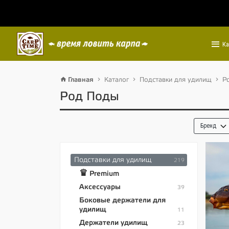
Ка
Главная
Каталог
Подставки для удилищ
Р
Род Поды
Бренд
Подставки для удилищ
219
♛
Premium
Аксессуары
39
Боковые держатели для
удилищ
11
Держатели удилищ
23