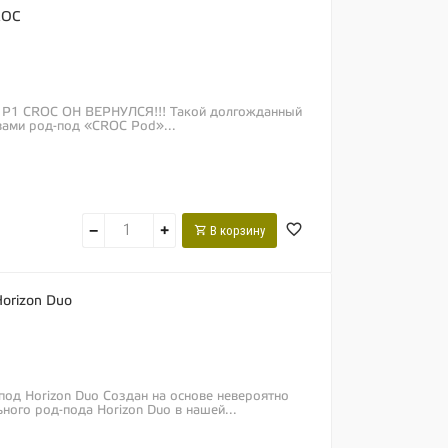
ROC
од P1 CROC ОН ВЕРНУЛСЯ!!! Такой долгожданный
ами род-под «CROC Pod»...
−
+
В корзину
orizon Duo
од Horizon Duo Создан на основе невероятно
ного род-пода Horizon Duo в нашей...