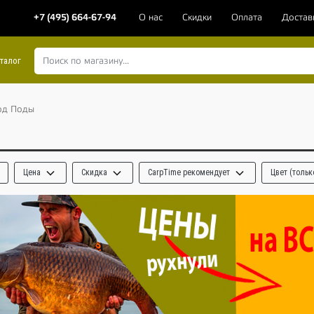
+7 (495) 664-67-94
О нас
Скидки
Оплата
Достав
талог
од Поды
Цена
Скидка
CarpTime рекомендует
Цвет (толь