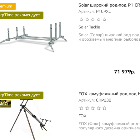
Solar широкий род-под P1 C
remium
Артикул:
P1CPXL
arpTime рекомендует
Solar Tackle
Solar (Солар) широкий род-п
и обожаемый многими рыболов
71 979р.
FOX камуфляжный род-под H
arpTime рекомендует
Артикул:
CRP038
AMO
FOX
FOX (Фокс) камуфляжный род-п
популярного дизайна оригиналь