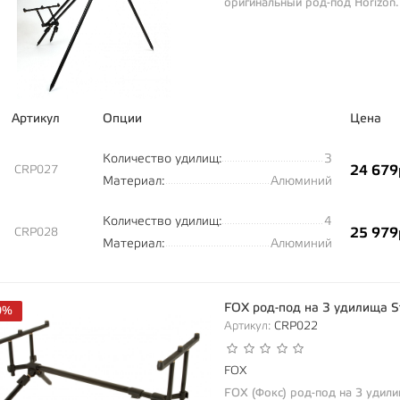
оригинальный род-под Horizon.
Артикул
Опции
Цена
Количество удилищ:
3
24 679
CRP027
Материал:
Алюминий
Количество удилищ:
4
25 979
CRP028
Материал:
Алюминий
FOX род-под на 3 удилища S
0%
Артикул:
CRP022
FOX
FOX (Фокс) род-под на 3 удили