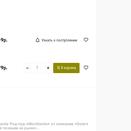
49р.
Узнать о поступлении
79р.
−
+
В корзину
dwide Род-под «Worldwide» от компании «Solar»
 позиции на рынке...