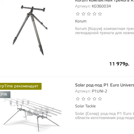
Korum компактная тренога Ri
Артикул:
K0360034
Korum
Korum (Корум) компактная трен
легендарной треноги для ловли 
11 979р.
Solar род-под P1 Euro Univers
arpTime рекомендует
Артикул:
P1UNI-2
ЕРЖ
Solar Tackle
Solar (Солар) род-под P1 Euro 
области изготовления род-подо