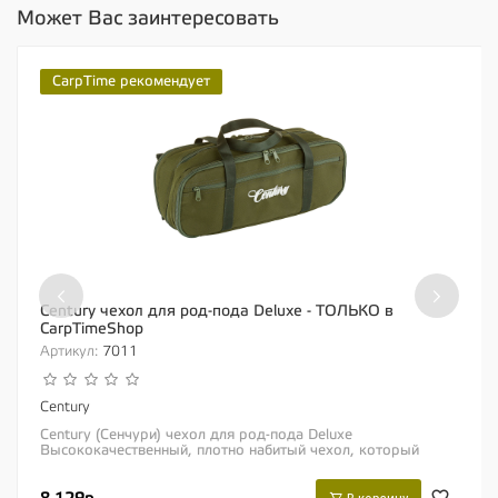
Может Вас заинтересовать
CarpTime рекомендует
‹
›
Century чехол для род-пода Deluxe - ТОЛЬКО в
CarpTimeShop
Артикул:
7011
Century
Century (Сенчури) чехол для род-пода Deluxe
Высококачественный, плотно набитый чехол, который
обеспечивает максимальную защиту Вашего род-пода и...