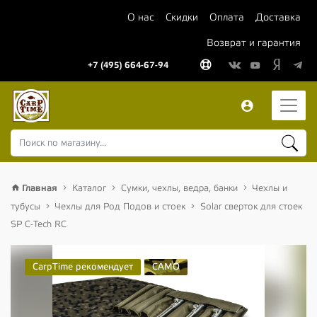
О нас
Скидки
Оплата
Доставка
Возврат и гарантия
+7 (495) 664-67-94
Главная
Каталог
Сумки, чехлы, ведра, банки
Чехлы и
тубусы
Чехлы для Род Подов и стоек
Solar сверток для стоек
SP C-Tech RC
CarpTime рекомендует
CAMO