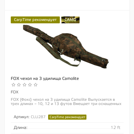
CarpTime рекомендует
CAMO
FOX чехол на 3 удилища Camolite
FOX
FOX (Фокс) чехол на 3 удилища Camolite Выпускается в
трех длинах – 10, 12 и 13 футов Вмещает три оснащенных
удилища Дизайн позволяет размещать...
Артикул:
CLU287
CarpTime рекомендует
Длина:
12 ft