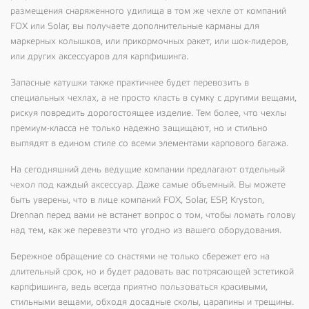
размещения снаряженного удилища в том же чехле от компаний
FOX
или
Solar,
вы получаете дополнительные карманы для
маркерных колышков, или прикормочных ракет, или шок-лидеров,
или других аксессуаров для карпфишинга.
Запасные катушки также практичнее будет перевозить в
специальных чехлах, а не просто класть в сумку с другими вещами,
рискуя повредить дорогостоящее изделие. Тем более, что чехлы
премиум-класса не только надежно защищают, но и стильно
выглядят в едином стиле со всеми элементами карпового багажа.
На сегодняшний день ведущие компании предлагают отдельный
чехол под каждый аксессуар. Даже самые объемный. Вы можете
быть уверены, что в лице компаний
FOX, Solar, ESP, Kryston,
Drennan
перед вами не встанет вопрос о том, чтобы ломать голову
над тем, как же перевезти что угодно из вашего оборудования.
Бережное обращение со снастями не только сбережет его на
длительный срок, но и будет радовать вас потрясающей эстетикой
карпфишинга, ведь всегда приятно пользоваться красивыми,
стильными вещами, обходя досадные сколы, царапины и трещины.