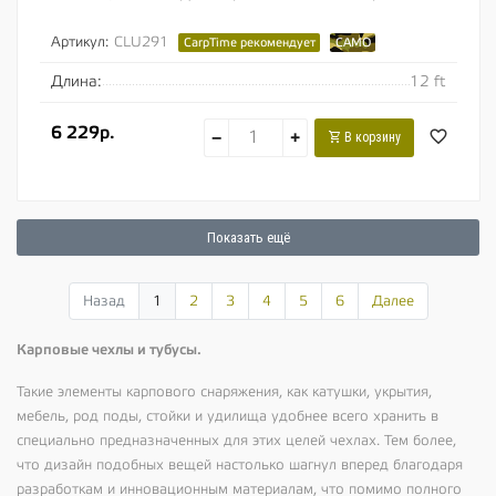
одного оснащенного удилища Дизайн...
Артикул:
CLU291
CarpTime рекомендует
CAMO
Длина:
12 ft
6 229р.
−
+
В корзину
Показать ещё
Назад
1
2
3
4
5
6
Далее
Карповые чехлы и тубусы.
Такие элементы карпового снаряжения, как катушки, укрытия,
мебель, род поды, стойки и удилища удобнее всего хранить в
специально предназначенных для этих целей чехлах. Тем более,
что дизайн подобных вещей настолько шагнул вперед благодаря
разработкам и инновационным материалам, что помимо полного