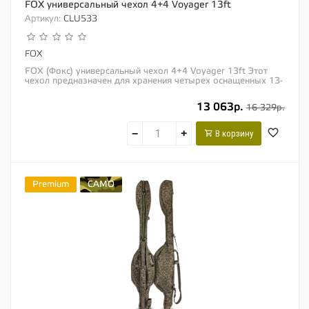
FOX универсальный чехол 4+4 Voyager 13ft
Артикул:
CLU533
FOX
FOX (Фокс) универсальный чехол 4+4 Voyager 13ft Этот
чехол предназначен для хранения четырех оснащенных 13-
футовых удилищ в сборе с катушками +...
13 063р.
16 329р.
−
+
В корзину
Premium
CAMO