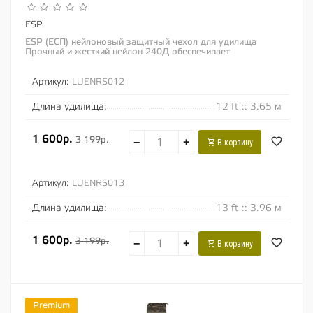
ESP
ESP (ЕСП) нейлоновый защитный чехол для удилища
Прочный и жесткий нейлон 240Д обеспечивает
оптимальную защиту удилищам, при этом не увеличивает...
Артикул:
LUENRS012
Длина удилища:
12 ft :: 3.65 м
1 600р.
3 199р.
−
+
В корзину
Артикул:
LUENRS013
Длина удилища:
13 ft :: 3.96 м
1 600р.
3 199р.
−
+
В корзину
Premium