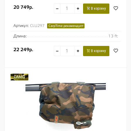
20 749р.
−
+
В корзину
Артикул:
CLU297
CarpTime рекомендует
Длина:
13 ft
22 249р.
−
+
В корзину
CAMO