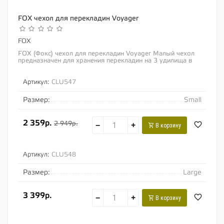
FOX чехол для перекладин Voyager
FOX
FOX (Фокс) чехол для перекладин Voyager Малый чехол
предназначен для хранения перекладин на 3 удилища в
сборе с электронными сигнализаторами...
Артикул:
CLU547
Размер:
Small
2 359р.
2 949р.
−
+
В корзину
Артикул:
CLU548
Размер:
Large
3 399р.
−
+
В корзину