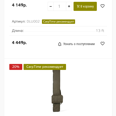
4 149р.
−
+
В корзину
Артикул:
DLU002
CarpTime рекомендует
Длина:
13 ft
4 449р.
Узнать о поступлении
20%
CarpTime рекомендует