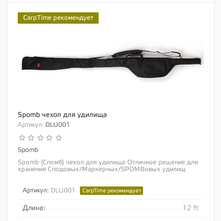
CarpTime рекомендует
Spomb чехол для удилища
Артикул:
DLU001
Spomb
Spomb (Спомб) чехол для удилища Отличное решение для
хранения Сподовых/Маркерных/SPOMBовых удилищ
Боковой карман для хранения ракет SPOMB и/или...
Артикул:
DLU001
CarpTime рекомендует
Длина:
12 ft