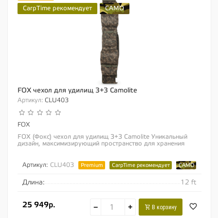
CarpTime рекомендует
CAMO
FOX чехол для удилищ 3+3 Camolite
Артикул:
CLU403
FOX
FOX (Фокс) чехол для удилищ 3+3 Camolite Уникальный
дизайн, максимизирующий пространство для хранения
удилищ и катушек Свободно вмещает 50мм...
Артикул:
CLU403
Premium
CarpTime рекомендует
CAMO
Длина:
12 ft
25 949р.
−
+
В корзину