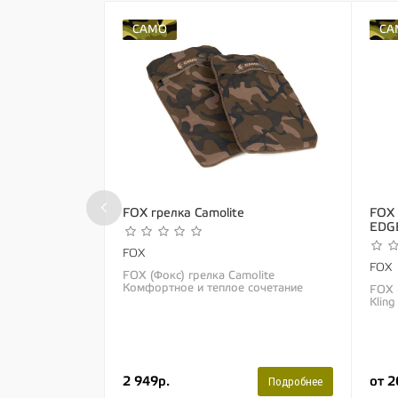
CAMO
CA
‹
FOX грелка Camolite
FOX 
EDG
FOX
FOX
FOX (Фокс) грелка Camolite
Комфортное и теплое сочетание
FOX 
флиса и хлопка Уникальная
Klin
камуфляжная расцветка «Fox Camo»
обно
Неопреновая...
ловл
водое
2 949р.
от 2
Подробнее