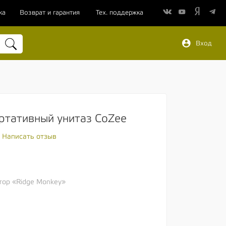
ка
Возврат и гарантия
Тех. поддержка
Вход
ртативный унитаз CoZee
Написать отзыв
ор «Ridge Monkey»