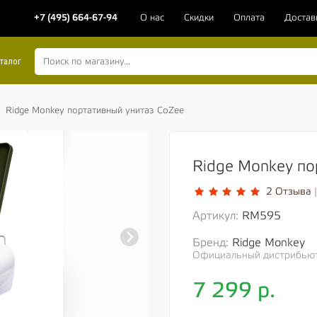
+7 (495) 664-67-94
О нас
Скидки
Оплата
Достав
талог
Ridge Monkey портативный унитаз CoZee
Ridge Monkey по
2 Отзыва
|
Артикул:
RM595
Бренд:
Ridge Monkey
Официальный дистрибьют
7 299
р.