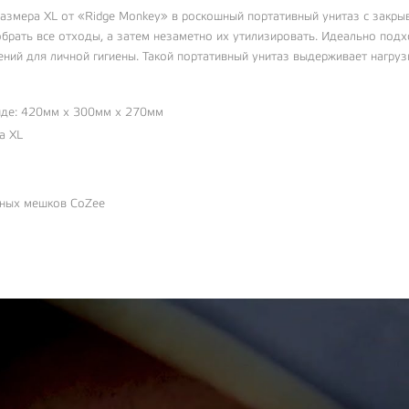
азмера XL от «Ridge Monkey» в роскошный портативный унитаз с закр
обрать все отходы, а затем незаметно их утилизировать. Идеально под
жений для личной гигиены. Такой портативный унитаз выдерживает нагруз
иде: 420мм х 300мм х 270мм
а XL
тных мешков CoZee