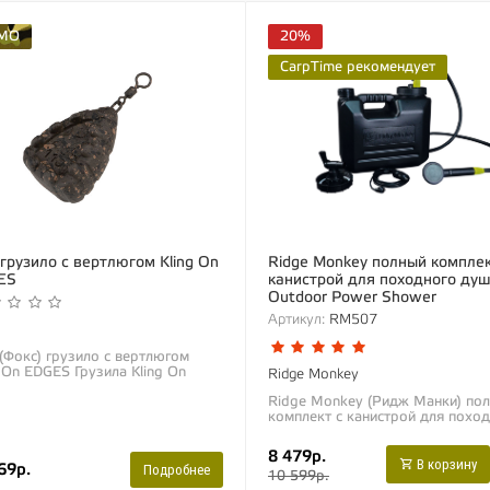
MO
20%
CarpTime рекомендует
грузило с вертлюгом Kling On
Ridge Monkey полный комплек
ES
канистрой для походного ду
Outdoor Power Shower
Артикул:
RM507
(Фокс) грузило с вертлюгом
g On EDGES Грузила Kling On
Ridge Monkey
вленного дизайна идеальны для
Ridge Monkey (Ридж Манки) по
и на реках, бровках или на
комплект с канистрой для похо
мах с...
душа Outdoor Power Shower
Походный душ с сильным напо
8 479р.
воды «Outdoor...
В корзину
69р.
Подробнее
10 599р.