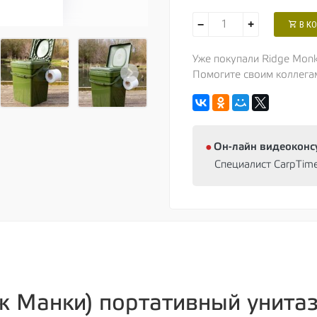
−
+
В К
Уже покупали Ridge Mon
Помогите своим коллега
⦁
Oн-лайн видеоконс
Специалист CarpTim
ж Манки) портативный унита