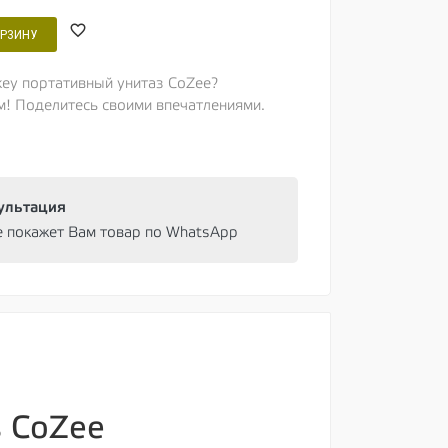
ОРЗИНУ
key портативный унитаз CoZee?
м! Поделитесь своими впечатлениями.
ультация
e покажет Вам товар по WhatsApp
з CoZee