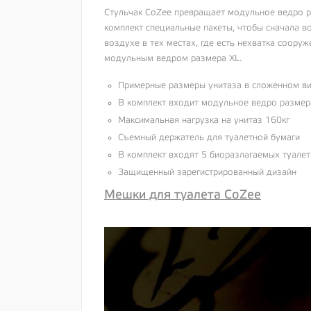
Стульчак CoZee превращает модульное ведро р
комплект специальные пакеты, чтобы сначала в
воздухе в тех местах, где есть нехватка соору
модульным ведром размера XL.
Примерные размеры унитаза в сложенном в
В комплект входит модульное ведро размер
Максимальная нагрузка на унитаз 160кг
Съемный держатель для туалетной бумаги
В комплект входят 5 биоразлагаемых туале
Защищенный зарегистрированный дизайн
Мешки для туалета CoZee