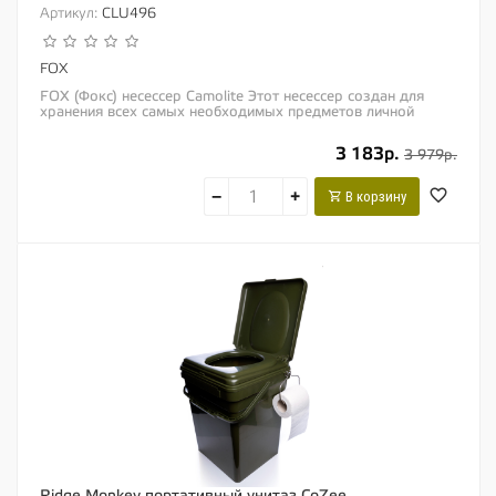
Артикул:
CLU496
FOX
FOX (Фокс) несессер Camolite Этот несессер создан для
хранения всех самых необходимых предметов личной
гигиены, которые могут Вам понадобиться...
3 183р.
3 979р.
−
+
В корзину