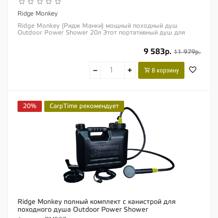
Ridge Monkey
Ridge Monkey (Ридж Манки) мощный походный душ
Outdoor Power Shower 20л Этот портативный душ для
кемпинга и активного отдыха на природе...
9 583р.
11 979р.
−
+
В корзину
20%
CarpTime рекомендует
Ridge Monkey полный комплект с канистрой для
походного душа Outdoor Power Shower