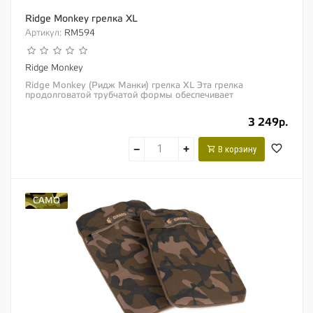
Ridge Monkey грелка XL
Артикул:
RM594
Ridge Monkey
Ridge Monkey (Ридж Манки) грелка XL Эта грелка
продолговатой трубчатой формы обеспечивает
непревзойденную теплоотдачу, что согреет Вас даже в...
3 249р.
−
+
В корзину
CAMO