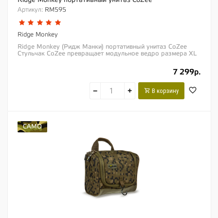
Ridge Monkey портативный унитаз CoZee
Артикул:
RM595
Ridge Monkey
Ridge Monkey (Ридж Манки) портативный унитаз CoZee
Стульчак CoZee превращает модульное ведро размера XL
от «Ridge Monkey» в роскошный...
7 299р.
−
+
В корзину
CAMO