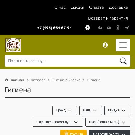
О нас
Скидки
Оплата
Доставка
Возврат и гарантия
+7 (495) 664-67-94
Главная
Каталог
Быт на рыбалке
Гигиена
Гигиена
Бренд
Цена
Скидка
CarpTime рекомендует
Цвет (только Camo)
♛
Premium
По популярности