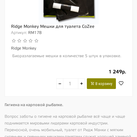
Ridge Monkey Мешки для туалета CoZee
Артикул:
RM178
Ridge Monkey
Биоразлагаемые мешки в количестве 5 штук в упаковке.
1 249р.
−
+
В корзину
Гигиена на карповой рыбалке.
Вопрос заботы о гигиене на карповой рыбалке всё чаще и чаще
поднимается мировыми лидерами карповой индустрии.
Переносной, очень мобильный, туалет от Ридж Манки с мягким
сиденьем и сменными мешками-пакетами служит хорошей заменой