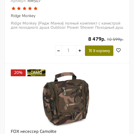
Артикул:
RM507
Ridge Monkey
Ridge Monkey (Ридж Манки) полный комплект с канистрой
для походного душа Outdoor Power Shower Походный душ
с сильным напором воды «Outdoor...
8 479р.
10 599р.
−
+
В корзину
20%
CAMO
FOX несессер Camolite