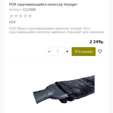
FOX скручивающийся несессер Voyager
Артикул:
CLU568
FOX
FOX (Фокс) скручивающийся несессер Voyager Этот
скручивающийся несессер идеально подходит для хранения
всех самых необходимых туалетных...
2 249р.
−
+
В корзину