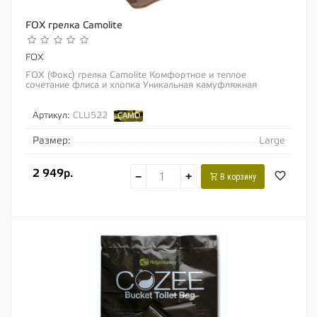
FOX грелка Camolite
FOX
FOX (Фокс) грелка Camolite Комфортное и теплое
сочетание флиса и хлопка Уникальная камуфляжная
расцветка «Fox Camo» Неопреновая...
Артикул:
CLU522
CAMO
Размер:
Large
2 949р.
−
+
В корзину