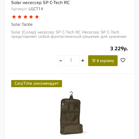
Solar несессер SP C-Tech RC
Артикул:
LGCT14
Solar Tackle
Solar (Солар) несессер SP C-Tech RC Несессер SP C-Tech
представляет собой фантастической решение для хранения
всех Ваших туалетных...
3 229р.
−
+
В корзину
CarpTime рекомендует