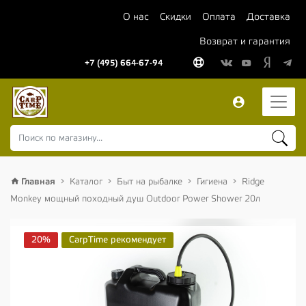
О нас
Скидки
Оплата
Доставка
Возврат и гарантия
+7 (495) 664-67-94
Главная
Каталог
Быт на рыбалке
Гигиена
Ridge
Monkey мощный походный душ Outdoor Power Shower 20л
20%
CarpTime рекомендует