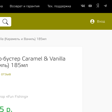
ка
Возврат и гарантия
Тех. поддержка
Вход
illa (Карамель и Ваниль) 185мл
о-бустер Caramel & Vanilla
иль) 185мл
 отзыв
р «Fun Fishing»
15
р.