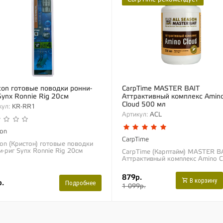
ton готовые поводки ронни-
CarpTime MASTER BAIT
Synx Ronnie Rig 20см
Аттрактивный комплекс Amin
Cloud 500 мл
ул:
KR-RR1
Артикул:
ACL
ton
CarpTime
ton (Кристон) готовые поводки
и-риг Synx Ronnie Rig 20см
CarpTime (Карптайм) MASTER B
льно связанные готовые
Аттрактивный комплекс Amino C
дки для любителей ловли на
500 мл Растворимый в воде жи
еменную классику –...
корм. Содержит незаменимые д
879р.
рыбы...
В корзину
.
Подробнее
1 099р.