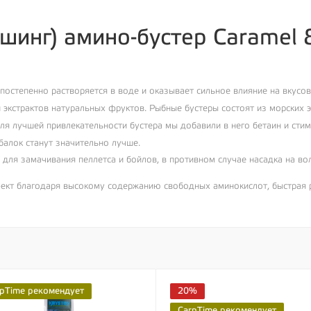
ишинг) амино-бустер Caramel 
остепенно растворяется в воде и оказывает сильное влияние на вкусо
 экстрактов натуральных фруктов. Рыбные бустеры состоят из морских э
я лучшей привлекательности бустера мы добавили в него бетаин и стим
алок станут значительно лучше.
 для замачивания пеллетса и бойлов, в противном случае насадка на во
кт благодаря высокому содержанию свободных аминокислот, быстрая р
pTime рекомендует
20%
CarpTime рекомендует