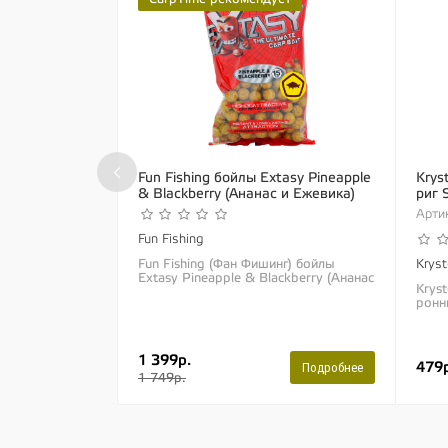
‹
Fun Fishing бойлы Extasy Pineapple
Krys
& Blackberry (Ананас и Ежевика)
риг 
Артик
Fun Fishing
Fun Fishing (Фан Фишинг) бойлы
Krys
Extasy Pineapple & Blackberry (Ананас
Krys
и Ежевика) Линейка тонущих бойлов
ронн
«Extasy» непревзойденной...
Идеа
пово
совр
1 399р.
479р
Подробнее
1 749р.