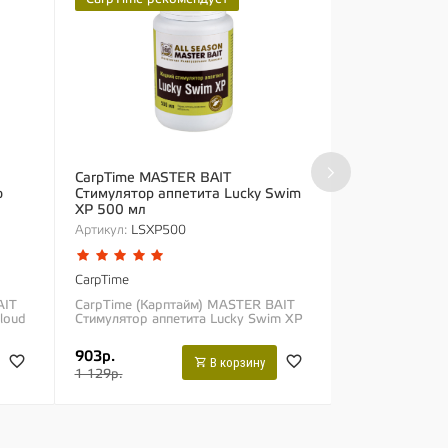
›
CarpTime MASTER BAIT
Fun Fishing б
o
Стимулятор аппетита Lucky Swim
Hemp (Скопекс
XP 500 мл
Артикул:
LSXP500
Fun Fishing
Fun Fishing (Ф
Extasy Scopex 
CarpTime
Конопля) Лине
AIT
CarpTime (Карптайм) MASTER BAIT
«Extasy» непре
loud
Стимулятор аппетита Lucky Swim XP
дкий
500 мл Lucky Swim XP без сомнений,
ля
можно назвать одним из самых
903р.
1 399р.
эффективных...
В корзину
1 129р.
1 749р.