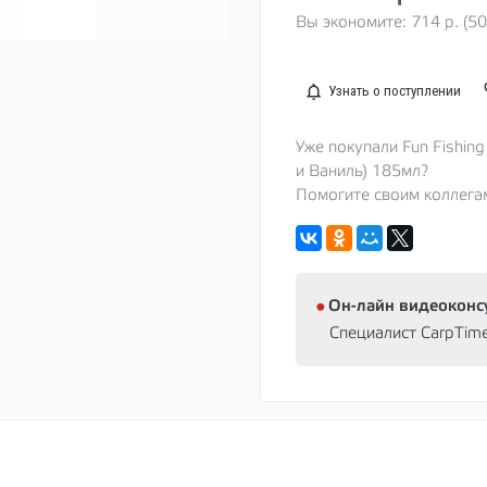
Вы экономите: 714 р. (5
Узнать о поступлении
Уже покупали Fun Fishing
и Ваниль) 185мл?
Помогите своим коллега
⦁
Oн-лайн видеоконс
Специалист CarpTim