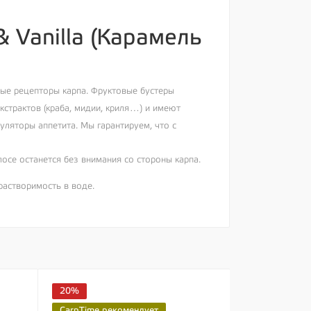
& Vanilla (Карамель
вые рецепторы карпа. Фруктовые бустеры
кстрактов (краба, мидии, криля…) и имеют
уляторы аппетита. Мы гарантируем, что с
лосе останется без внимания со стороны карпа.
астворимость в воде.
20%
20%
CarpTime рекомендует