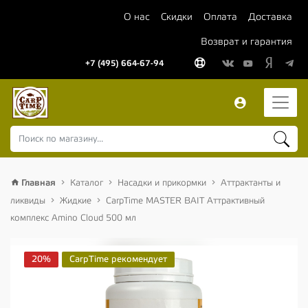
О нас
Скидки
Оплата
Доставка
Возврат и гарантия
+7 (495) 664-67-94
Главная
Каталог
Насадки и прикормки
Аттрактанты и
ликвиды
Жидкие
CarpTime MASTER BAIT Аттрактивный
комплекс Amino Cloud 500 мл
20%
CarpTime рекомендует