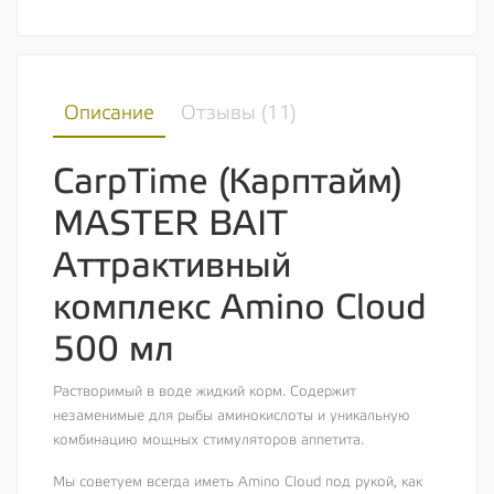
Описание
Отзывы (
11
)
CarpTime (Карптайм)
MASTER BAIT
Аттрактивный
комплекс Amino Cloud
500 мл
Растворимый в воде жидкий корм. Содержит
незаменимые для рыбы аминокислоты и уникальную
комбинацию мощных стимуляторов аппетита.
Мы советуем всегда иметь Аmino Cloud под рукой, как