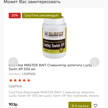
Может Вас заинтересовать
20%
CarpTime рекомендует
‹
›
CarpTime MASTER BAIT Стимулятор аппетита Lucky
Swim XP 500 мл
Артикул:
LSXP500
CarpTime
CarpTime (Карптайм) MASTER BAIT Стимулятор аппетита
Lucky Swim XP 500 мл Lucky Swim XP без сомнений, можно
назвать одним из самых эффективных...
903р.
В корзину