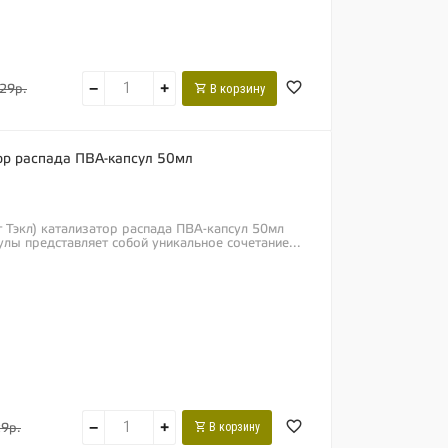
−
+
В корзину
29р.
тор распада ПВА-капсул 50мл
г Тэкл) катализатор распада ПВА-капсул 50мл
лы представляет собой уникальное сочетание...
−
+
В корзину
9р.