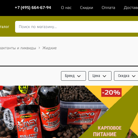
+7 (495) 664-67-94
О нас
Скидки
Оплата
Достав
талог
рактанты и ликвиды
Жидкие
Бренд
Цена
Скидка