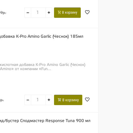
−
+
В корзину
9р.
добавка K-Pro Amino Garlic (Чеснок) 185мл
кислотная добавка K-Pro Amino Garlic (Чеснок)
Amino» от компании «Fun...
−
+
В корзину
р.
ид/бустер Сподмастер Response Tuna 900 мл