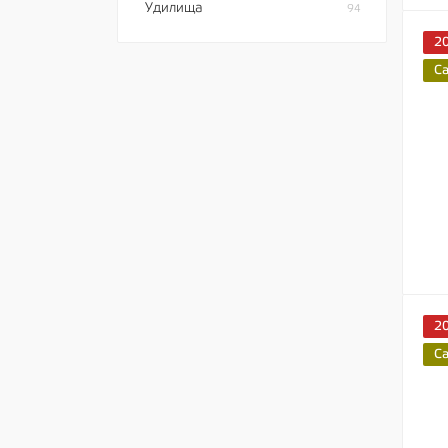
Удилища
94
2
C
2
C