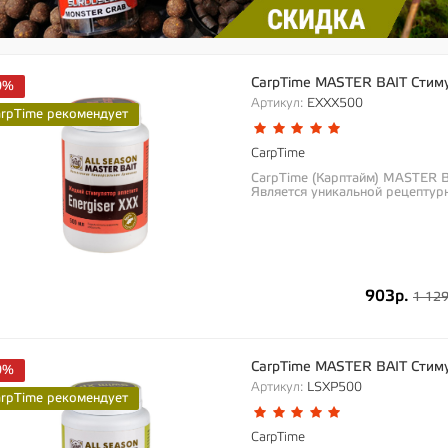
CarpTime MASTER BAIT Стиму
0%
Артикул:
EXXX500
arpTime рекомендует
CarpTime
CarpTime (Карптайм) MASTER B
Является уникальной рецептурн
903р.
1 129
CarpTime MASTER BAIT Стиму
0%
Артикул:
LSXP500
arpTime рекомендует
CarpTime