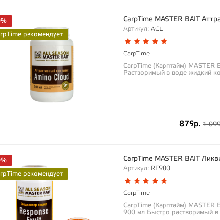
CarpTime MASTER BAIT Аттра
0%
Артикул:
ACL
arpTime рекомендует
CarpTime
CarpTime (Карптайм) MASTER B
Растворимый в воде жидкий к
879р.
1 099
CarpTime MASTER BAIT Ликви
0%
Артикул:
RF900
arpTime рекомендует
CarpTime
CarpTime (Карптайм) MASTER B
900 мл Быстро растворимый в 