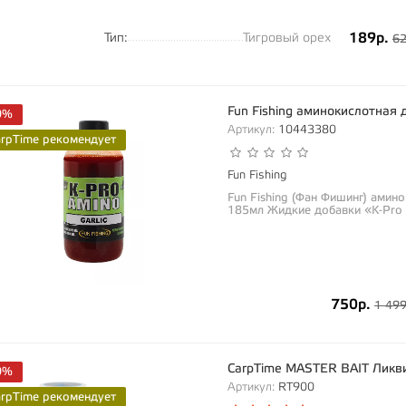
189р.
Тип:
Тигровый орех
62
Fun Fishing аминокислотная 
0%
Артикул:
10443380
arpTime рекомендует
Fun Fishing
Fun Fishing (Фан Фишинг) амино
185мл Жидкие добавки «K-Pro 
750р.
1 499
CarpTime MASTER BAIT Ликв
0%
Артикул:
RT900
arpTime рекомендует