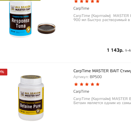
CarpTime
CarpTime (Карптайм) MASTER 
900 мл Быстро растворимый в 
1 143р.
1 4
CarpTime MASTER BAIT Стиму
0%
Артикул:
BP500
CarpTime
CarpTime (Карптайм) MASTER B
Бетаин является одним из сам