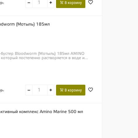
−
+
В корзину
р.
loodworm (Мотыль) 185мл
но-бустер Bloodworm (Мотыль) 185мл AMINO
который постепенно растворяется в воде и...
−
+
В корзину
р.
ктивный комплекс Amino Marine 500 мл