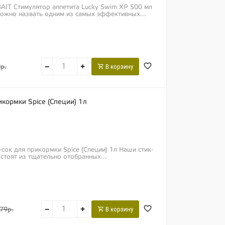
AIT Стимулятор аппетита Lucky Swim XP 500 мл
можно назвать одним из самых эффективных...
−
+
В корзину
р.
икормки Spice (Специи) 1л
-сок для прикормки Spice (Специи) 1л Наши стик-
стоят из тщательно отобранных...
−
+
В корзину
79р.