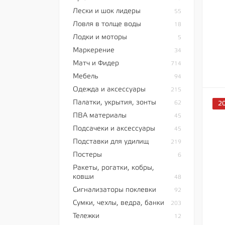
Лески и шок лидеры
55
Ловля в толще воды
18
Лодки и моторы
5
Маркерение
34
Матч и Фидер
714
Мебель
94
Одежда и аксессуары
215
Палатки, укрытия, зонты
62
2
ПВА материалы
45
Подсачеки и аксессуары
45
Подставки для удилищ
219
Постеры
6
Ракеты, рогатки, кобры,
ковши
48
Сигнализаторы поклевки
92
Сумки, чехлы, ведра, банки
203
Тележки
12