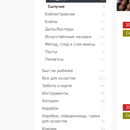
Сыпучие
1
Бойлостроение
18
Бойлы
52
2
Дипы/бустеры
39
C
Искусственные насадки
116
Метод, спод и стик миксы
12
Пасты
0
Пеллетсы
55
Быт на рыбалке
132
Все для оснасток
513
Забота о карпе
64
Инструменты
99
Катушки
28
2
Корабли
7
C
Коробки, поводочницы, сумки
для оснасток
38
Крючки
93