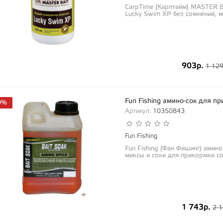
CarpTime (Карптайм) MASTER B
Lucky Swim XP без сомнений, 
903р.
1 129
Fun Fishing амино-сок для пр
0%
Артикул:
10350843
Fun Fishing
Fun Fishing (Фан Фишинг) амино
миксы и соки для прикормки со
1 743р.
2 1