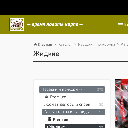
Ка
Главная
Каталог
Насадки и прикормки
Атт
Жидкие
Насадки и прикормки
375
♛
Premium
Ароматизаторы и спреи
30
Аттрактанты и ликвиды
53
♛
Premium
Жидкие
52