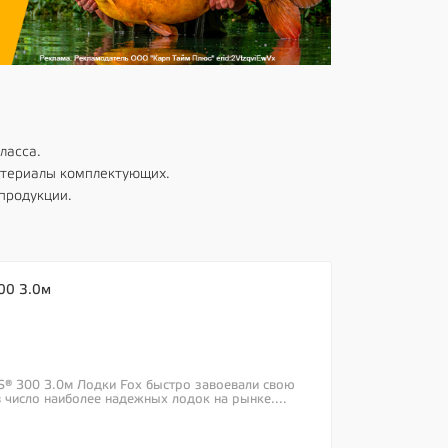
ласса.
атериалы комплектующих.
продукции.
00 3.0м
S® 300 3.0м Лодки Fox быстро завоевали свою
 число наиболее надежных лодок на рынке....