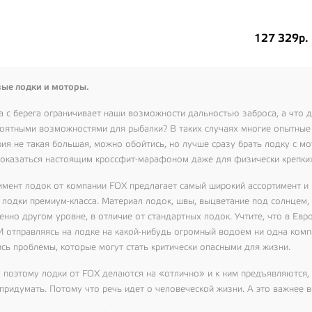
127 329р.
ые лодки и моторы.
а с берега ограничивает наши возможности дальностью заброса, а что 
роятными возможностями для рыбалки? В таких случаях многие опытные 
рия не такая большая, можно обойтись, но лучше сразу брать лодку с м
показаться настоящим кроссфит-марафоном даже для физически крепки
имент лодок от компании
FOX
предлагает самый широкий ассортимент и
о лодки премиум-класса. Материал лодок, швы, выцветание под солнцем,
енно другом уровне, в отличие от стандартных лодок. Учтите, что в Евр
И отправляясь на лодке на какой-нибудь огромный водоем ни одна компа
ись проблемы, которые могут стать критически опасными для жизни.
 поэтому лодки от
FOX
делаются на «отлично» и к ним предъявляются,
придумать. Потому что речь идет о человеческой жизни. А это важнее в