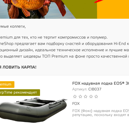
мые коллеги,
emium для тех, кто не терпит компромиссов и полумер.
meShop предлагает вам подборку снастей и оборудования Hi-End к
ционный дизайн, идеальное техническое исполнение и лучшие м
то выделяет шедевры ТОП Premium на фоне просто качественной 
 ЛОВИТЬ КАРПА!
FOX надувная лодка EOS® 3
remium
Артикул:
CIB037
arpTime рекомендует
FOX
FOX (Фокс) надувная лодка EO
репутацию, поскольку входят в