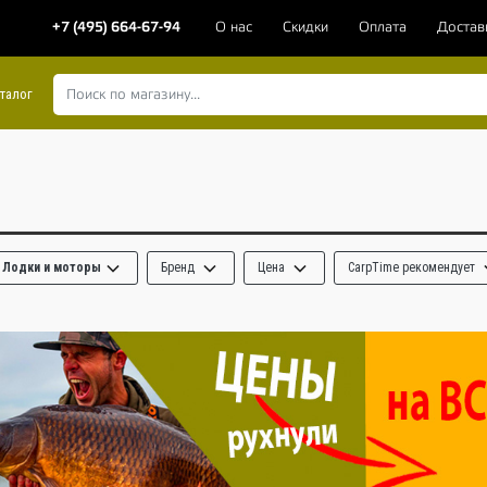
+7 (495) 664-67-94
О нас
Скидки
Оплата
Достав
талог
Лодки и моторы
Бренд
Цена
CarpTime рекомендует