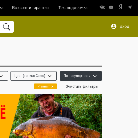
ка
Возврат и гарантия
Тех. поддержка
Вход
Цвет (только Camo)
По популярности
Очистить фильтры
Premium