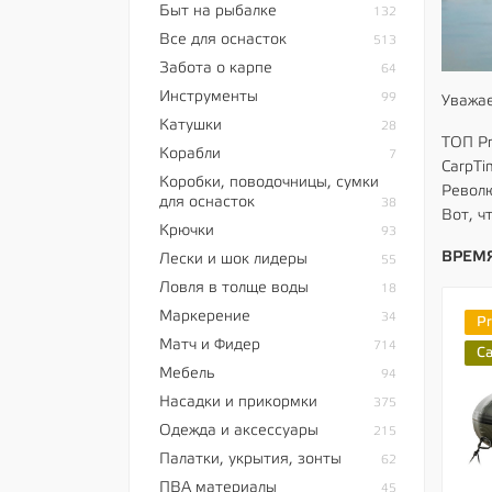
Быт на рыбалке
132
Все для оснасток
513
Забота о карпе
64
Инструменты
99
Уважае
Катушки
28
ТОП Pr
Корабли
7
CarpTi
Коробки, поводочницы, сумки
Револю
для оснасток
38
Вот, ч
Крючки
93
ВРЕМЯ
Лески и шок лидеры
55
Ловля в толще воды
18
Маркерение
34
P
Матч и Фидер
714
C
Мебель
94
Насадки и прикормки
375
Одежда и аксессуары
215
Палатки, укрытия, зонты
62
ПВА материалы
45