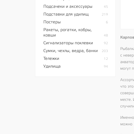
Подсачеки и аксессуары
45
Подставки для удилищ
219
Постеры
6
Ракеты, рогатки, кобры,
ковши
48
Карпов
Сигнализаторы поклевки
92
Рыбалк
Сумки, чехлы, ведра, банки
203
с неве
Тележки
12
аквато
Удилища
94
могут 
Ассорт
что эт
соверш
месте. 
случил
Именно
можно 