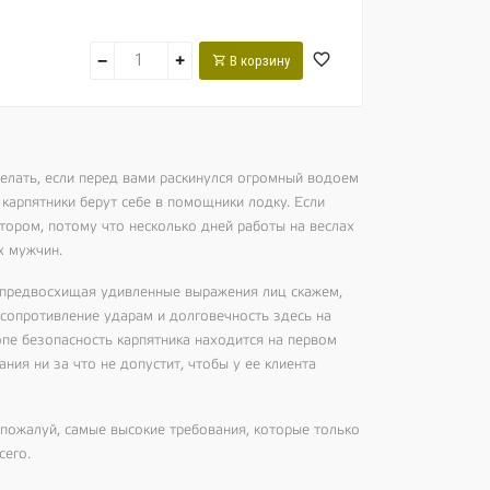
−
+
В корзину
делать, если перед вами раскинулся огромный водоем
карпятники берут себе в помощники лодку. Если
отором, потому что несколько дней работы на веслах
х мужчин.
 предвосхищая удивленные выражения лиц скажем,
 сопротивление ударам и долговечность здесь на
опе безопасность карпятника находится на первом
ния ни за что не допустит, чтобы у ее клиента
 пожалуй, самые высокие требования, которые только
сего.