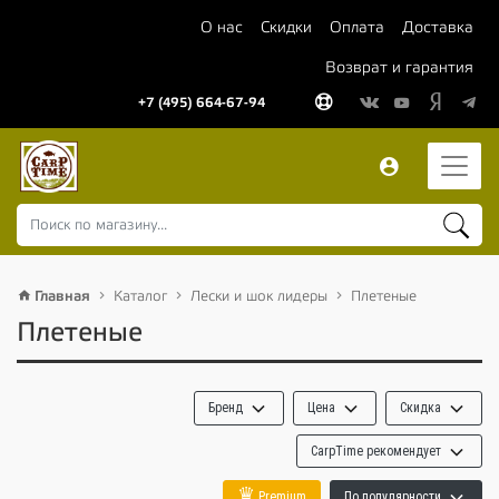
О нас
Скидки
Оплата
Доставка
Возврат и гарантия
+7 (495) 664-67-94
Главная
Каталог
Лески и шок лидеры
Плетеные
Плетеные
Бренд
Цена
Скидка
CarpTime рекомендует
♛
Premium
По популярности