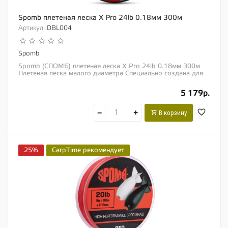
Spomb плетеная леска X Pro 24lb 0.18мм 300м
Артикул:
DBL004
Spomb
Spomb (СПОМБ) плетеная леска X Pro 24lb 0.18мм 300м
Плетеная леска малого диаметра Специально создана для
кормления СПОМБами и другими ракетами...
5 179р.
−
+
В корзину
25%
CarpTime рекомендует