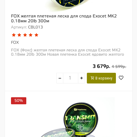
FOX желтая плетеная леска для спода Exocet MK2
0.18мм 20lb 300м
Артикул:
CBL013
FOX
FOX (Фокс) желтая плетеная леска для спода Exocet MK2
0.18мм 20lb 300м Новая плетенка Exocet ядовито желтого
цвета была специально создана для...
3 679р.
4 599р.
−
+
В корзину
50%