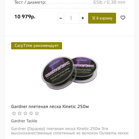
Тест / диаметр:
65lb / 0.38 mm
10 979р.
−
+
В корзину
CarpTime рекомендует
Gardner плетеная леска Kinetic 250м
Gardner Tackle
Gardner (Гарднер) плетеная леска Kinetic 250м Эти
высококачественные сплетенные из волокон Dyneema лески
изготовлены по четким стандартам, в...