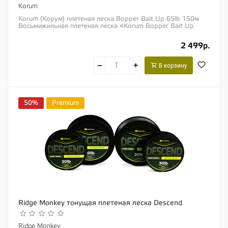
Korum
Korum (Корум) плетеная леска Bopper Bait Up 65lb 150м
Восьмижильная плетеная леска «Korum Bopper Bait Up
Braid» имеет разрывную...
2 499р.
−
+
В корзину
50%
Premium
Ridge Monkey тонущая плетеная леска Descend
Ridge Monkey