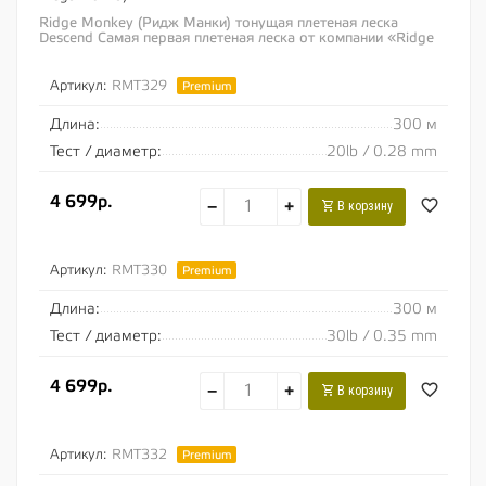
Ridge Monkey (Ридж Манки) тонущая плетеная леска
Descend Самая первая плетеная леска от компании «Ridge
Monkey» была первоклассным...
Артикул:
RMT329
Premium
Длина:
300 м
Тест / диаметр:
20lb / 0.28 mm
4 699р.
−
+
В корзину
Артикул:
RMT330
Premium
Длина:
300 м
Тест / диаметр:
30lb / 0.35 mm
4 699р.
−
+
В корзину
Артикул:
RMT332
Premium