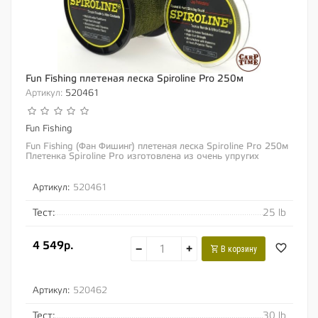
Fun Fishing плетеная леска Spiroline Pro 250м
Артикул:
520461
Fun Fishing
Fun Fishing (Фан Фишинг) плетеная леска Spiroline Pro 250м
Плетенка Spiroline Pro изготовлена из очень упругих
волокон Dyneema. Новая технология...
Артикул:
520461
Тест:
25 lb
4 549р.
−
+
В корзину
Артикул:
520462
Тест:
30 lb