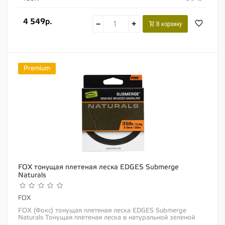
4 549р.
−
+
В корзину
Premium
FOX тонущая плетеная леска EDGES Submerge
Naturals
FOX
FOX (Фокс) тонущая плетеная леска EDGES Submerge
Naturals Тонущая плетеная леска в натуральной зеленой
расцветке «Naturals»...