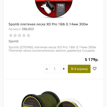
Spomb плетеная леска XD Pro 16lb 0.14мм 300м
Артикул:
DBL003
Spomb
Spomb (СПОМБ) плетеная леска XD Pro 16lb 0.14мм 300м
Плетеная леска исключительно малого диаметра Создана
для кормления СПОМБами и другими...
5 179р.
−
+
В корзину