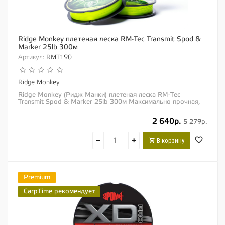
Ridge Monkey плетеная леска RM-Tec Transmit Spod &
Marker 25lb 300м
Артикул:
RMT190
Ridge Monkey
Ridge Monkey (Ридж Манки) плетеная леска RM-Tec
Transmit Spod & Marker 25lb 300м Максимально прочная,
яркая и хорошо заметная плавающая...
2 640р.
5 279р.
−
+
В корзину
Premium
CarpTime рекомендует