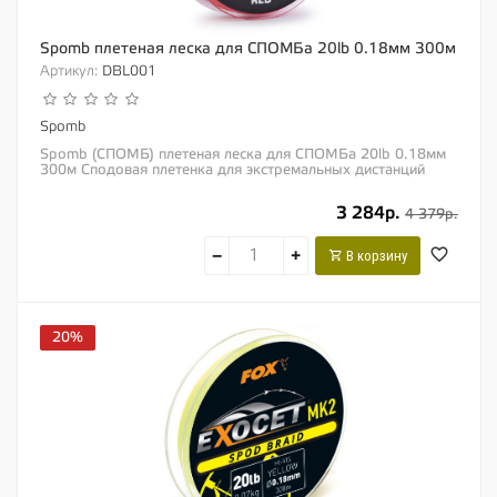
Spomb плетеная леска для СПОМБа 20lb 0.18мм 300м
Артикул:
DBL001
Spomb
Spomb (СПОМБ) плетеная леска для СПОМБа 20lb 0.18мм
300м Сподовая плетенка для экстремальных дистанций
Плавучая плетеная леска Почти что...
3 284р.
4 379р.
−
+
В корзину
20%