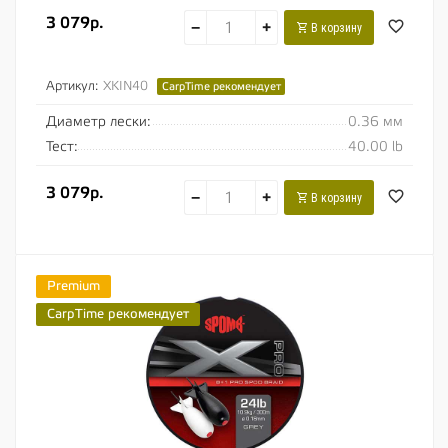
3 079р.
−
+
В корзину
Артикул:
XKIN40
CarpTime рекомендует
Диаметр лески:
0.36 мм
Тест:
40.00 lb
3 079р.
−
+
В корзину
Premium
CarpTime рекомендует