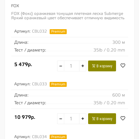
FOX
FOX (Фокс) оранжевая тонущая плетеная леска Submerge
Яркий оранжевый цвет обеспечивает отличную видимость
лески как днем, так и ночью Яркий...
Артикул:
CBL032
Premium
Длина:
300 м
Тест / диаметр:
35lb / 0.20 mm
5 479р.
−
+
В корзину
Артикул:
CBL033
Premium
Длина:
600 м
Тест / диаметр:
35lb / 0.20 mm
10 979р.
−
+
В корзину
Артикул:
CBL034
Premium