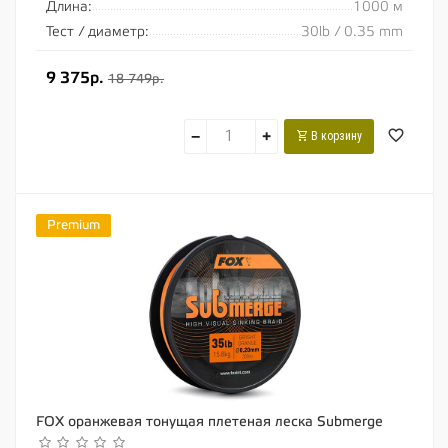
Длина:
1000 м
Тест / диаметр:
30lb / 0.35 mm
9 375р.
18 749р.
−
+
В корзину
Premium
FOX оранжевая тонущая плетеная леска Submerge