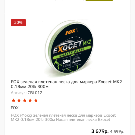
20%
FOX зеленая плетеная леска для маркера Exocet MK2
0.18мм 20lb 300м
Артикул:
CBL012
FOX
FOX (Фокс) зеленая плетеная леска для маркера Exocet
MK2 0.18мм 20lb 300м Новая плетеная леска Exocet
тусклого зеленого цвета отлично подойдет для...
3 679р.
4 599р.