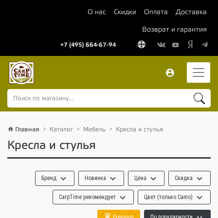
О нас
Скидки
Оплата
Доставка
Возврат и гарантия
+7 (495) 664-67-94
Главная
Каталог
Мебель
Кресла и стулья
Кресла и стулья
Бренд
Новинка
Цена
Скидка
CarpTime рекомендует
Цвет (только Camo)
♛
Premium
По популярности