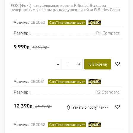
FOX (Фокс) камуфляжные кресла R-Series Вслед за
невероятным успехом раскладушек линейки R Series Camo
мы были буквально завалены просьбами...
Артикул:
CBC060
CarpTime рекомендует
CAMO
Размер:
R1 Compact
9 990р.
19 979р.
−
+
В корзину
Артикул:
CBC061
CarpTime рекомендует
CAMO
Размер:
R2 Standard
12 390р.
24 779р.
Узнать о поступлении
Артикул:
CBC062
CarpTime рекомендует
CAMO