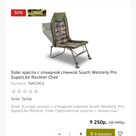
50%
CAMO
Solar кресло с откидной спинкой South Westerly Pro
SuperLite Recliner Chair
Артикул:
SWCH03
Solar Tackle
Solar (Солар) кресло с откидной спинкой South Westerly Pro
SuperLite Recliner Chair Сверхлегкое кресло с полностью
откидывающейся назад спинкой....
9 250р.
18 499р.
−
+
В корзину