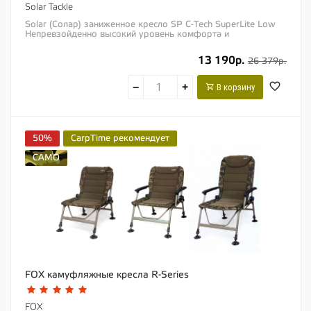
Solar Tackle
Solar (Солар) заниженное кресло SP C-Tech SuperLite Low
Непревзойденно высокий уровень комфорта и
потрясающая функциональность –...
13 190р.
26 379р.
−
+
В корзину
50%
CarpTime рекомендует
CAMO
FOX камуфляжные кресла R-Series
FOX