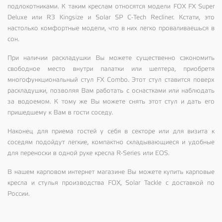
подлокотниками. К таким креслам относятся модели FOX FX Super
Deluxe или R3 Kingsize и Solar SP C-Tech Recliner. Кстати, это
настолько комфортные модели, что в них легко проваливаешься в
сон.
При наличии раскладушки Вы можете существенно сэкономить
свободное место внутри палатки или шелтера, приобретя
многофункциональный стул FX Combo. Этот стул ставится поверх
раскладушки, позволяя Вам работать с оснастками или наблюдать
за водоемом. К тому же Вы можете снять этот стул и дать его
пришедшему к Вам в гости соседу.
Наконец для приема гостей у себя в секторе или для визита к
соседям подойдут легкие, компактно складывающиеся и удобные
для переноски в одной руке кресла R-Series или EOS.
В нашем
карповом интернет магазине
Вы можете купить карповые
кресла и стулья производства FOX, Solar Tackle с доставкой по
России.