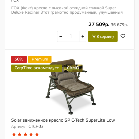
FOX
FOX (Фокс) кресло с высокой откидной спинкой Super
Deluxe Recliner Этот грамотно продуманный, улучшенный
дизайн может легко претендовать на...
27 509р.
36 679р.
−
+
В корзину
50%
Premium
CarpTime рекомендует
CAMO
Solar заниженное кресло SP C-Tech SuperLite Low
Артикул:
CTCH03