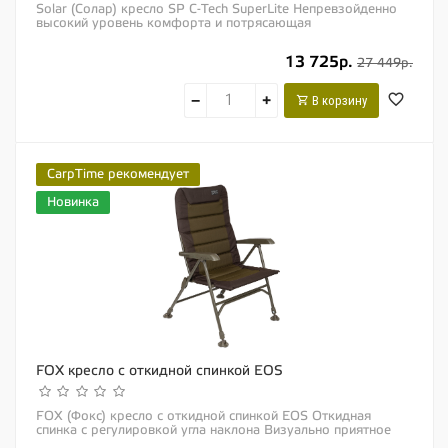
Solar (Солар) кресло SP C-Tech SuperLite Непревзойденно
высокий уровень комфорта и потрясающая
функциональность – встречайте, новое кресло...
13 725р.
27 449р.
−
+
В корзину
CarpTime рекомендует
Новинка
FOX кресло с откидной спинкой EOS
FOX (Фокс) кресло с откидной спинкой EOS Откидная
спинка с регулировкой угла наклона Визуально приятное
сочетание материалов цвета хаки и...