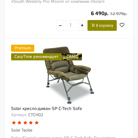
«South Westerly Pro Moon» от компании «Solar»
представляет собой...
6 490р.
12 979р.
−
+
В корзину
Premium
CarpTime рекомендует
CAMO
Solar кресло-диван SP C-Tech Sofa
Артикул:
CTCH02
Solar Tackle