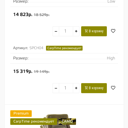
Размер:
Low
14 823р.
18 529р.
−
+
В корзину
Артикул:
SPCH04
CarpTime рекомендует
Размер:
High
15 319р.
19 149р.
−
+
В корзину
Premium
CarpTime рекомендует
CAMO