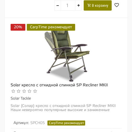
−
+
В корзину
20%
CarpTime рекомендует
Solar кресло с откидной спинкой SP Recliner MKII
Solar Tackle
Solar (Солар) кресло с откидной спинкой SP Recliner MKII
Наши невероятно популярные высокие и заниженные
кресла с откидной спинкой сохранили все...
Артикул:
SPCH05
CarpTime рекомендует