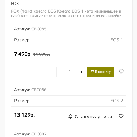
FOX
FOX (Фокс) кресло EOS Кресло EOS 1 - это наименьшее и
наиболее компактное кресло из всех трех кресел линейки
EOS Кресло EOS 2 - это средняя по...
Артикул:
CBC085
Размер:
EOS 1
7 490р.
14 979р.
−
+
В корзину
Артикул:
CBC086
Размер:
EOS 2
13 129р.
Узнать о поступлении
Артикул:
CBC087