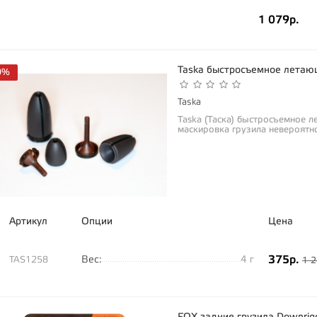
1 079р.
Taska быстросъемное летаю
0%
Taska
Taska (Таска) быстросъемное 
маскировка грузила невероятн
поэтому...
Артикул
Опции
Цена
375р.
Вес:
4 г
TAS1258
1 2
FOX задние грузила Downri