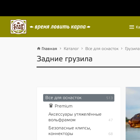
Ка
Главная
Каталог
Все для оснасток
Грузила
Задние грузила
Все для оснасток
513
♛
Premium
Аксессуары утяжелённые
вольфрамом
47
Безопасные клипсы,
коннекторы
68