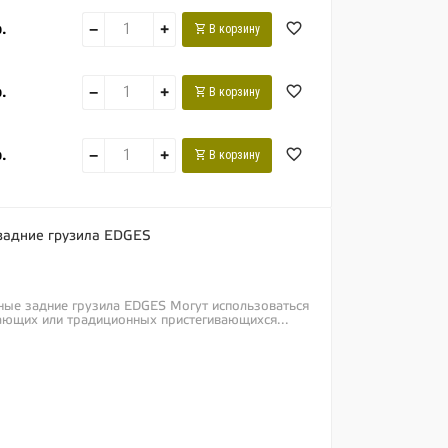
.
−
+
В корзину
.
−
+
В корзину
.
−
+
В корзину
задние грузила EDGES
ные задние грузила EDGES Могут использоваться
ающих или традиционных пристегивающихся...