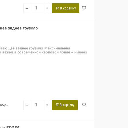
−
+
В корзину
щее заднее грузило
летающее заднее грузило Максимальная
о важна в современной карповой ловле – именно
−
+
В корзину
49р.
gger EDGES