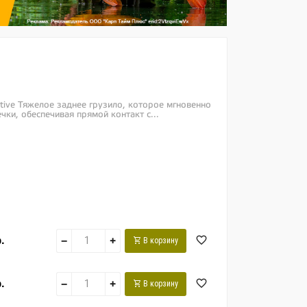
tive Тяжелое заднее грузило, которое мгновенно
чки, обеспечивая прямой контакт с...
.
−
+
В корзину
.
−
+
В корзину