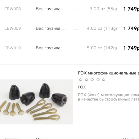
1 749р
Вес грузила:
3.00 oz (85g)
CBW008
1 749р
Вес грузила:
4.00 oz (113g)
CBW009
1 749р
Вес грузила:
5.00 oz (142g)
CBW010
FOX многофункциональные 
FOX
FOX (Фокс) многофункциональ
в качестве быстросъемных лет