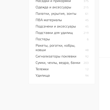
Насадки и прикормки
375
Одежда и аксессуары
215
Палатки, укрытия, зонты
61
ПВА материалы
45
Подсачеки и аксессуары
45
Подставки для удилищ
219
Постеры
6
Ракеты, рогатки, кобры,
ковши
48
Сигнализаторы поклевки
92
Сумки, чехлы, ведра, банки
203
Тележки
12
Удилища
94