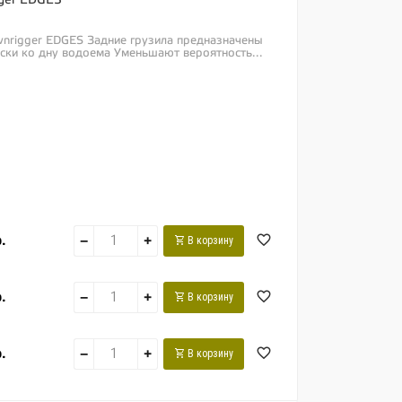
wnrigger EDGES Задние грузила предназначены
ески ко дну водоема Уменьшают вероятность...
.
−
+
В корзину
.
−
+
В корзину
.
−
+
В корзину