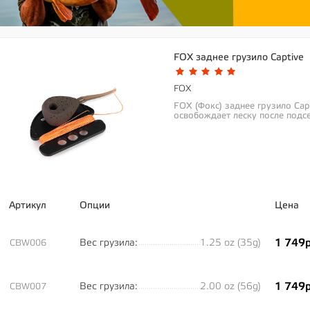
FOX заднее грузило Captive
FOX
FOX (Фокс) заднее грузило Cap
освобождает леску после подсе
Артикул
Опции
Цена
1 749р
Вес грузила:
1.25 oz (35g)
CBW006
1 749р
Вес грузила:
2.00 oz (56g)
CBW007