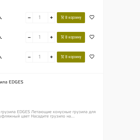
.
−
+
В корзину
.
−
+
В корзину
.
−
+
В корзину
зила EDGES
 грузила EDGES Летающие конусные грузила для
фляжный цвет Насадите грузило на...