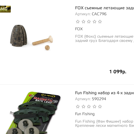
FOX съемные летающие зад
AMO
Артикул:
CAC796
FOX
FOX (Фокс) съемные летающие
задний груз Благодаря своему 
во...
1 099р.
Fun Fishing набор из 4-х зад
Артикул:
590294
Fun Fishing
Fun Fishing (Фан Фишинг) набор
Крепление лески магнитного бэк