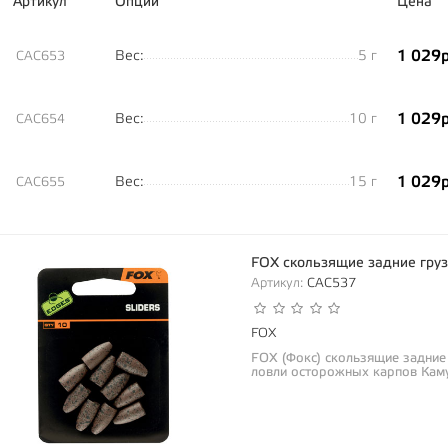
Артикул
Опции
Цена
1 029р
Вес:
5 г
CAC653
1 029р
Вес:
10 г
CAC654
1 029р
Вес:
15 г
CAC655
FOX скользящие задние гру
Артикул:
CAC537
FOX
FOX (Фокс) скользящие задние
ловли осторожных карпов Каму