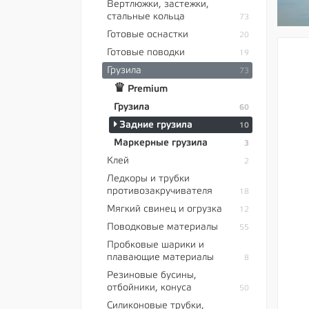
Вертлюжки, застежки,
стальные кольца
73
Готовые оснастки
20
Готовые поводки
19
Грузила
73
♛
Premium
Грузила
60
Задние грузила
10
Маркерные грузила
3
Клей
2
Ледкоры и трубки
противозакручивателя
18
Мягкий свинец и огрузка
12
Поводковые материалы
55
Пробковые шарики и
плавающие материалы
8
Резиновые бусины,
отбойники, конуса
50
Силиконовые трубки,