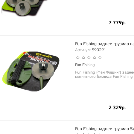
7 779р.
Fun Fishing заднее грузило н
Артикул:
590291
Fun Fishing
Fun Fishing (Фан Фишинг) задне
магнитного бэклида Fun Fishing
2 329р.
Fun Fishing заднее грузило S