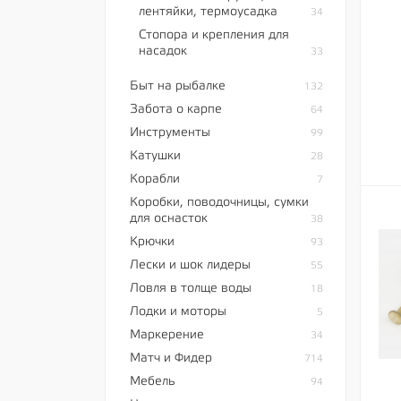
лентяйки, термоусадка
34
Стопора и крепления для
насадок
33
Быт на рыбалке
132
Забота о карпе
64
Инструменты
99
Катушки
28
Корабли
7
Коробки, поводочницы, сумки
для оснасток
38
Крючки
93
Лески и шок лидеры
55
Ловля в толще воды
18
Лодки и моторы
5
Маркерение
34
Матч и Фидер
714
Мебель
94