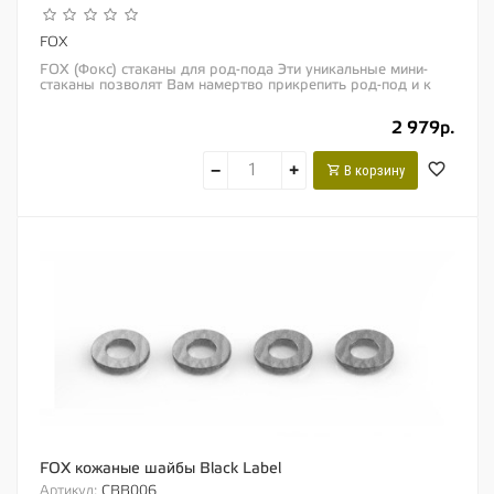
FOX
FOX (Фокс) стаканы для род-пода Эти уникальные мини-
стаканы позволят Вам намертво прикрепить род-под и к
земле или к деревянному понтону. Подходят...
2 979р.
−
+
В корзину
FOX кожаные шайбы Black Label
Артикул:
CBB006