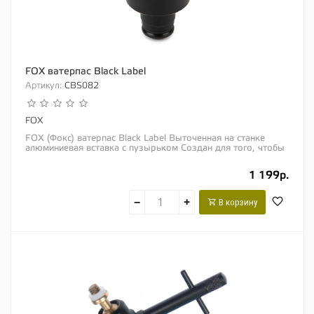
FOX ватерпас Black Label
Артикул:
CBS082
FOX
FOX (Фокс) ватерпас Black Label Выточенная на станке
алюминиевая вставка с пузырьком Создан для того, чтобы
стойки и перекладины занимали...
1 199р.
−
+
В корзину