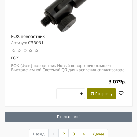
FOX поворотник
Артикул:
CBB031
FOX
FOX (Фокс) поворотник Новый поворотник оснащен
Быстросъемной Системой QR для крепления сигнализатора
поклевки или заднего держателя к верхней...
3 079р.
−
+
В корзину
Показать ещё
Назад
1
2
3
4
Далее