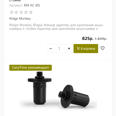
стойке
Артикул:
RM AC BS
Ridge Monkey
Ridge Monkey (Ридж Манки) адаптер для крепления экшн-
камеры к стойке Адаптер для крепления экшн-камер к
стойке был разработан с прицелом на...
825р.
1 649р.
−
+
В корзину
CarpTime рекомендует