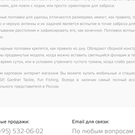
ниях, для ловли с лодки, или просто ориентиром для заброса.
ные поплавки для удилищ отличаются размерами, имеют, как правило, тр
 и черную антенны и их задачей является всплытие в точке заброса для
тывании расстояния и зафиксировать его, как конечное. Поплавок всплы
о.
нарные поплавки крепятся, как правило ко дну. Обладают сборной конст
ны продвинутые модели, когда можно вставить светящийся фонарик в те
время суток, или в условиях утреннего густого тумана, когда слабо раз
м карповом интернет магазине Вы можете купить мобильные и стацио
SP, Gardner Tackle, Fun Fishing. Всегда в наличии самый полный а
льного представителя в России.
ые продажи:
Email для связи:
495) 532-06-02
По любым вопросам