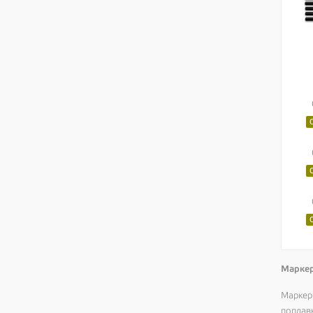
Маркер
Маркер
поплав