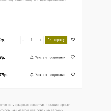
9р.
−
+
В корзину
9р.
Узнать о поступлении
79р.
Узнать о поступлении
ются на маркерных оснастках и стационарные
нтиром или маяком для ловли на дальних