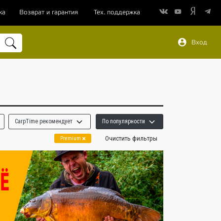
ка
Возврат и гарантия
Тех. поддержка
Вход
CarpTime рекомендует
По популярности
Очистить фильтры
Premium