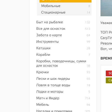
Мобильные
8
Стационарные
14
Быт на рыбалке
132
Уважае
Все для оснасток
513
ТОП Pr
Забота о карпе
64
CarpTi
Инструменты
99
Револю
Катушки
28
Вот, ч
Корабли
7
ВРЕМЯ
Коробки, поводочницы, сумки
для оснасток
38
Крючки
93
5
Лески и шок лидеры
55
C
Ловля в толще воды
18
Лодки и моторы
5
Матч и Фидер
714
Мебель
94
Насадки и прикормки
375