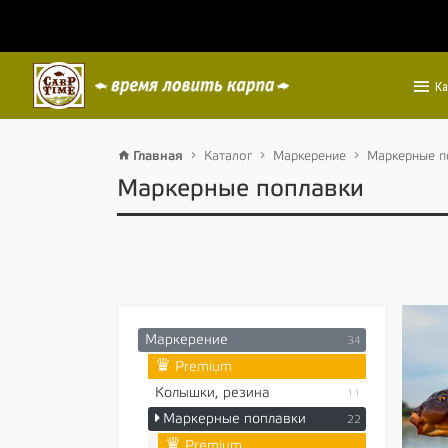
Ка
Главная
Каталог
Маркерение
Маркерные п
Маркерные поплавки
Маркерение
34
♛
Premium
Колышки, резина
11
Маркерные поплавки
22
♛
Premium