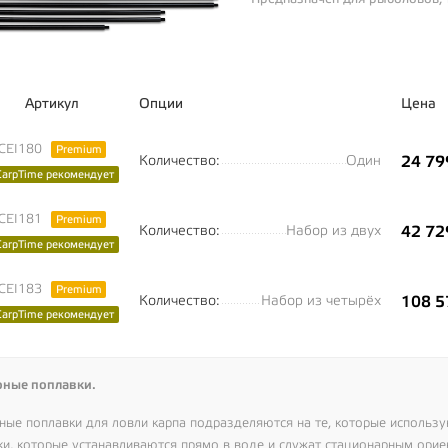
завоза...
Артикул
Опции
Цена
CEI180
Premium
Количество:
Один
24 79
CarpTime рекомендует
CEI181
Premium
Количество:
Набор из двух
42 72
CarpTime рекомендует
CEI183
Premium
Количество:
Набор из четырёх
108 5
CarpTime рекомендует
ные поплавки.
ные поплавки для ловли карпа подразделяются на те, которые использу
ки, которые устанавливаются прямо в воде и служат стационарным орие