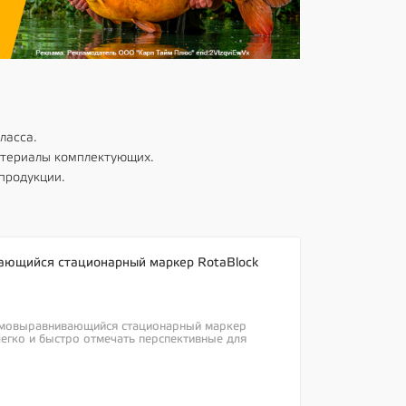
ласса.
атериалы комплектующих.
продукции.
ающийся стационарный маркер RotaBlock
амовыравнивающийся стационарный маркер
легко и быстро отмечать перспективные для