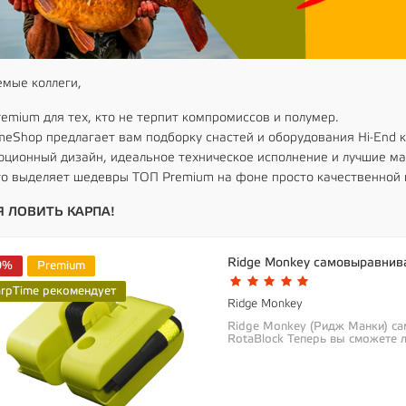
мые коллеги,
emium для тех, кто не терпит компромиссов и полумер.
meShop предлагает вам подборку снастей и оборудования Hi-End к
ционный дизайн, идеальное техническое исполнение и лучшие м
то выделяет шедевры ТОП Premium на фоне просто качественной 
 ЛОВИТЬ КАРПА!
Ridge Monkey самовыравнив
0%
Premium
arpTime рекомендует
Ridge Monkey
Ridge Monkey (Ридж Манки) с
RotaBlock Теперь вы сможете 
ловли...