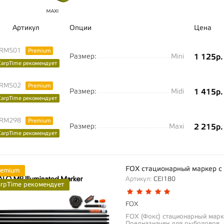
Артикул
Опции
Цена
RM501
Premium
Размер:
Mini
1 125р.
CarpTime рекомендует
RM502
Premium
Размер:
Midi
1 415р.
CarpTime рекомендует
RM298
Premium
Размер:
Maxi
2 215р.
CarpTime рекомендует
FOX стационарный маркер с 
remium
Артикул:
CEI180
arpTime рекомендует
FOX
FOX (Фокс) стационарный марк
Предназначен для рыболовов,