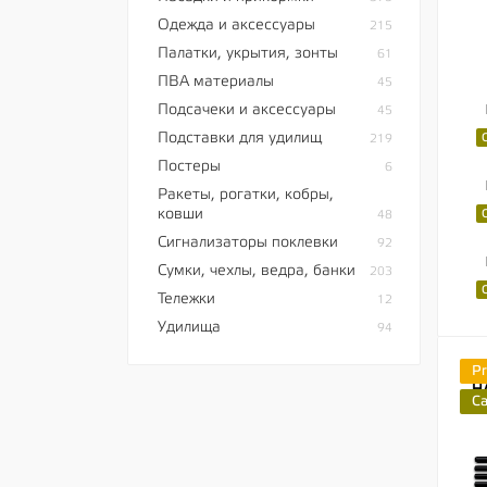
Одежда и аксессуары
215
Палатки, укрытия, зонты
61
ПВА материалы
45
Подсачеки и аксессуары
45
Подставки для удилищ
219
Постеры
6
Ракеты, рогатки, кобры,
ковши
48
Сигнализаторы поклевки
92
Сумки, чехлы, ведра, банки
203
Тележки
12
Удилища
94
P
C