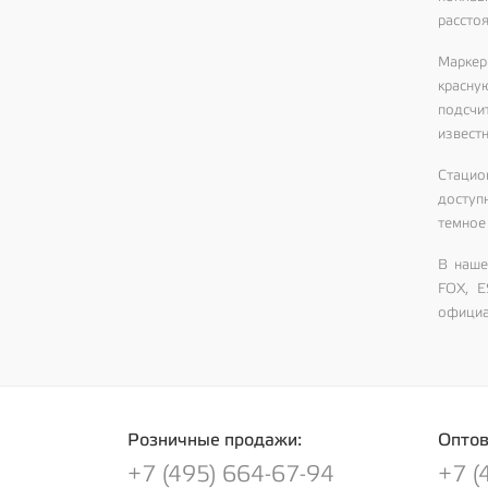
расстоя
Маркер
красную
подсчи
известн
Стацио
доступ
темное 
В наше
FOX, E
официа
Розничные продажи:
Оптов
+7 (495) 664-67-94
+7 (