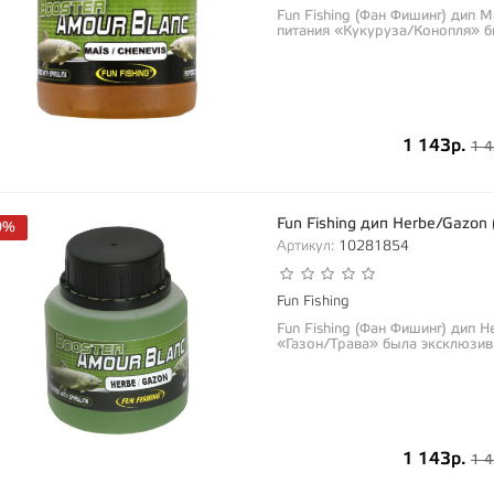
Fun Fishing (Фан Фишинг) дип 
питания «Кукуруза/Конопля» б
1 143р.
1 4
Fun Fishing дип Herbe/Gazon
0%
Артикул:
10281854
Fun Fishing
Fun Fishing (Фан Фишинг) дип 
«Газон/Трава» была эксклюзив
1 143р.
1 4