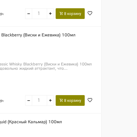
−
+
В корзину
р.
ky Blackberry (Виски и Ежевика) 100мл
lassic Whisky Blackberry (Виски и Ежевика) 100мл
довольно жидкий аттрактант, что...
−
+
В корзину
р.
Squid (Красный Кальмар) 100мл