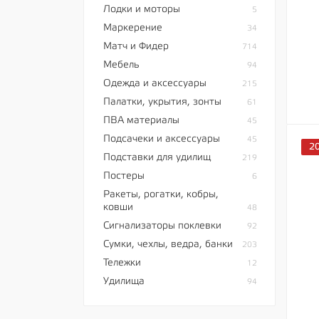
Лодки и моторы
5
Маркерение
34
Матч и Фидер
714
Мебель
94
Одежда и аксессуары
215
Палатки, укрытия, зонты
61
ПВА материалы
45
Подсачеки и аксессуары
45
2
Подставки для удилищ
219
Постеры
6
Ракеты, рогатки, кобры,
ковши
48
Сигнализаторы поклевки
92
Сумки, чехлы, ведра, банки
203
Тележки
12
Удилища
94