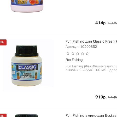
414р.
1 379
Fun Fishing дип Classic Fres
0%
Артикул:
10200862
Fun Fishing
Fun Fishing (Фан Фишинг) дип C
линейки CLASSIC 100 мл – дово
919р.
1 149
Fun Fishing амино-дип Ecsta
0%