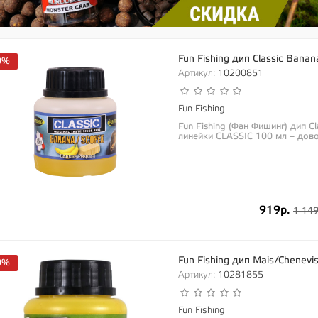
Fun Fishing дип Classic Bana
0%
Артикул:
10200851
Fun Fishing
Fun Fishing (Фан Фишинг) дип C
линейки CLASSIC 100 мл – дово
919р.
1 149
Fun Fishing дип Mais/Chenev
0%
Артикул:
10281855
Fun Fishing