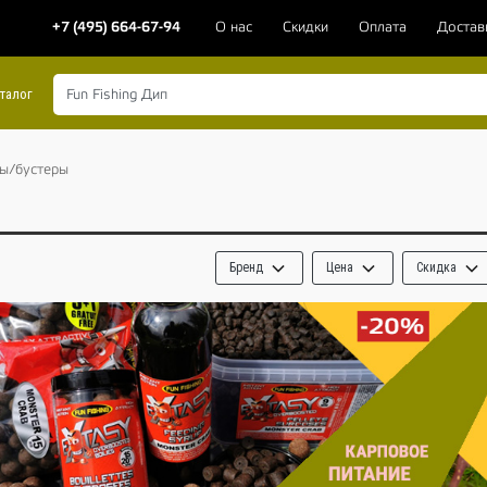
+7 (495) 664-67-94
О нас
Скидки
Оплата
Достав
талог
ы/бустеры
Бренд
Цена
Скидка