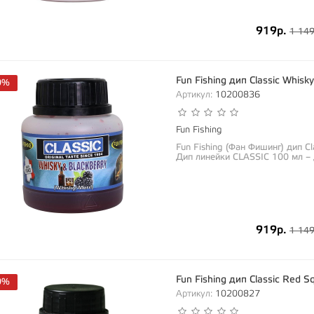
919р.
1 149
Fun Fishing дип Classic Whis
0%
Артикул:
10200836
Fun Fishing
Fun Fishing (Фан Фишинг) дип C
Дип линейки CLASSIC 100 мл – 
919р.
1 149
Fun Fishing дип Classic Red 
0%
Артикул:
10200827