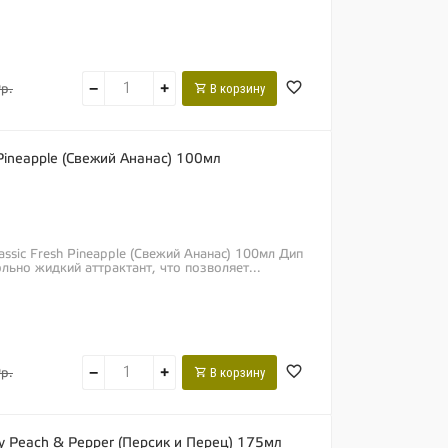
−
+
В корзину
р.
h Pineapple (Свежий Ананас) 100мл
lassic Fresh Pineapple (Свежий Ананас) 100мл Дип
льно жидкий аттрактант, что позволяет...
−
+
В корзину
р.
sy Peach & Pepper (Персик и Перец) 175мл