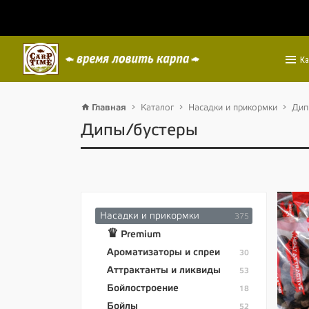
Ка
Главная
Каталог
Насадки и прикормки
Дип
Дипы/бустеры
Насадки и прикормки
375
♛
Premium
Ароматизаторы и спреи
30
Аттрактанты и ликвиды
53
Бойлостроение
18
Бойлы
52