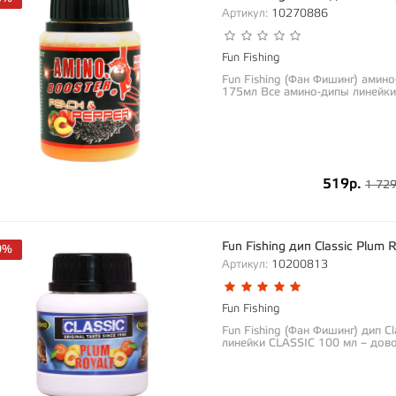
Артикул:
10270886
Fun Fishing
Fun Fishing (Фан Фишинг) амино
175мл Все амино-дипы линейки
519р.
1 729
Fun Fishing дип Classic Plum
0%
Артикул:
10200813
Fun Fishing
Fun Fishing (Фан Фишинг) дип C
линейки CLASSIC 100 мл – дово