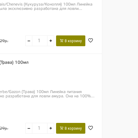
Mais/Chenevis (Кукуруза/Конопля) 100мл Линейка
ыла эксклюзивно разработана для ловли...
−
+
В корзину
29р.
 (Трава) 100мл
Herbe/Gazon (Трава) 100мл Линейка питания
но разработана для ловли амура. Она на 100%...
−
+
В корзину
29р.