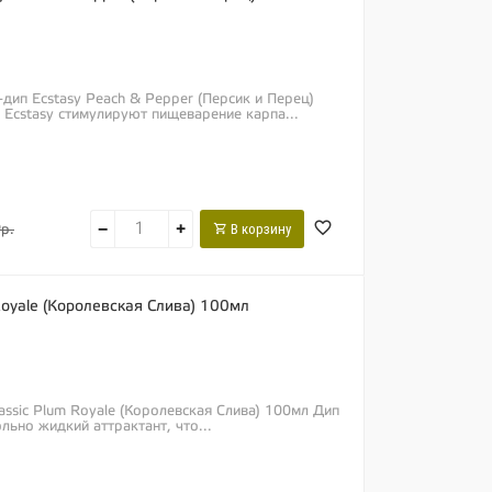
-дип Ecstasy Peach & Pepper (Персик и Перец)
 Ecstasy стимулируют пищеварение карпа...
−
+
В корзину
р.
 Royale (Королевская Слива) 100мл
lassic Plum Royale (Королевская Слива) 100мл Дип
льно жидкий аттрактант, что...