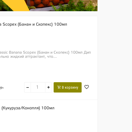
na Scopex (Банан и Скопекс) 100мл
lassic Banana Scopex (Банан и Скопекс) 100мл Дип
льно жидкий аттрактант, что...
−
+
В корзину
р.
is (Кукуруза/Конопля) 100мл