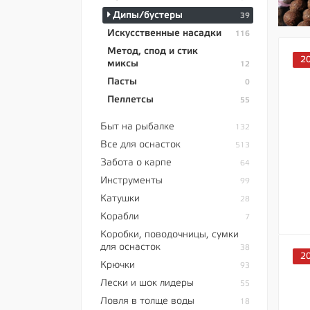
Дипы/бустеры
39
Искусственные насадки
116
Метод, спод и стик
2
миксы
12
Пасты
0
Пеллетсы
55
Быт на рыбалке
132
Все для оснасток
513
Забота о карпе
64
Инструменты
99
Катушки
28
Корабли
7
Коробки, поводочницы, сумки
для оснасток
38
2
Крючки
93
Лески и шок лидеры
55
Ловля в толще воды
18