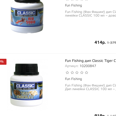
Fun Fishing
Fun Fishing (Фан Фишинг) дип C
линейки CLASSIC 100 мл – дово
414р.
1 379
Fun Fishing дип Classic Tige
0%
Артикул:
10200847
Fun Fishing
Fun Fishing (Фан Фишинг) дип C
Дип линейки CLASSIC 100 мл – 