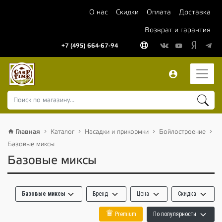
О нас
Скидки
Оплата
Доставка
Возврат и гарантия
+7 (495) 664-67-94
Главная
Каталог
Насадки и прикормки
Бойлостроение
Базовые миксы
Базовые миксы
Базовые миксы
Бренд
Цена
Скидка
♛
Premium
По популярности